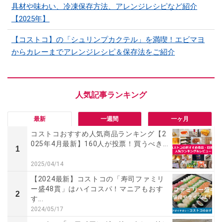
具材や味わい、冷凍保存方法、アレンジレシピなど紹介
【2025年】
【コストコ】の「シュリンプカクテル」を満喫！エビマヨ
からカレーまでアレンジレシピ＆保存法をご紹介
最新
一週間
一ヶ月
コストコおすすめ人気商品ランキング【2
025年4月最新】160人が投票！買うべき...
1
2025/04/14
【2024最新】コストコの「寿司ファミリ
ー盛48貫」はハイコスパ！マニアもおす
2
す...
2024/05/17