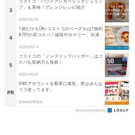
コストコ「ハワイアンガーリックシュリン
プ」も美味！アレンジレシピ紹介
3
2025/02/18
1袋だけもOK♪コストコのベーグルは1個約
87円の高コスパ！値段やカロリー、冷凍...
4
2025/03/14
コストコの「ノンスリップハンガー」はコ
スパも収納力も抜群！
5
2022/09/02
SNSアカウントを着実に成長。実はみんな
ココ使ってます。
PR
Dreaw合同会社
Recommended by