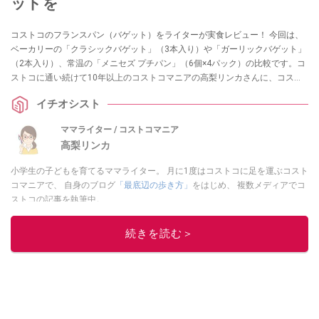
ットを
コストコのフランスパン（バゲット）をライターが実食レビュー！ 今回は、
ベーカリーの「クラシックバゲット」（3本入り）や「ガーリックバゲット」
（2本入り）、常温の「メニセズ プチパン」（6個×4パック）の比較です。コ
ストコに通い続けて10年以上のコストコマニアの高梨リンカさんに、コスト
コで買えるフランスパン3種類の味・食べ方・保存・リベイクのコツについて
イチオシスト
うかがいました。ぜひ、お買い物やアレンジレシピの参考にしてください
ね！
ママライター / コストコマニア
高梨リンカ
小学生の子どもを育てるママライター。 月に1度はコストコに足を運ぶコスト
コマニアで、 自身のブログ
「最底辺の歩き方」
をはじめ、 複数メディアでコ
ストコの記事を執筆中。
このイチオシストの他の記事を読む
続きを読む＞