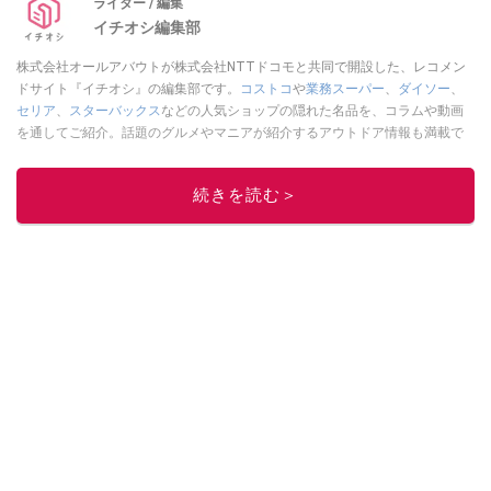
ライター / 編集
イチオシ編集部
株式会社オールアバウトが株式会社NTTドコモと共同で開設した、レコメン
ドサイト『イチオシ』の編集部です。
コストコ
や
業務スーパー
、
ダイソー
、
セリア
、
スターバックス
などの人気ショップの隠れた名品を、コラムや動画
を通してご紹介。話題のグルメやマニアが紹介するアウトドア情報も満載で
す。配信しているコンテンツは専門家やインフルエンサーが実際に使用して
レビューしています。毎日トレンド情報をお届けしているので、ぜひ
Google
続きを読む＞
ニュースでフォロー
してください！
このイチオシストの他の記事を読む