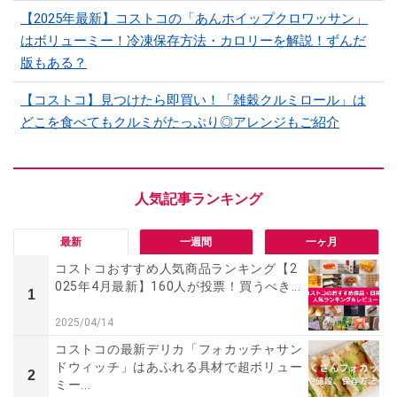
【2025年最新】コストコの「あんホイップクロワッサン」
はボリューミー！冷凍保存方法・カロリーを解説！ずんだ
版もある？
【コストコ】見つけたら即買い！「雑穀クルミロール」は
どこを食べてもクルミがたっぷり◎アレンジもご紹介
最新
一週間
一ヶ月
コストコおすすめ人気商品ランキング【2
025年4月最新】160人が投票！買うべき...
1
2025/04/14
コストコの最新デリカ「フォカッチャサン
ドウィッチ」はあふれる具材で超ボリュー
2
ミー...