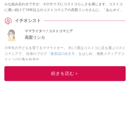
ルな組み合わせですが、そのサイズにコストコらしさを感じます。コストコ
に通い続けて10年以上のコストコマニアの高梨リンカさんに、「あんホイッ
プクロワッサン」の値段や味、保存について伺いました。「販売終了した？
イチオシスト
再販は？」や「冷凍できる？」、「カロリーが気になる……」という方に向け
て、2025年の販売状況から商品の特徴、ずんだバージョンまで調査・解説し
ママライター / コストコマニア
てくれています！
高梨リンカ
小学生の子どもを育てるママライター。 月に1度はコストコに足を運ぶコスト
コマニアで、 自身のブログ
「最底辺の歩き方」
をはじめ、 複数メディアでコ
ストコの記事を執筆中。
このイチオシストの他の記事を読む
続きを読む＞