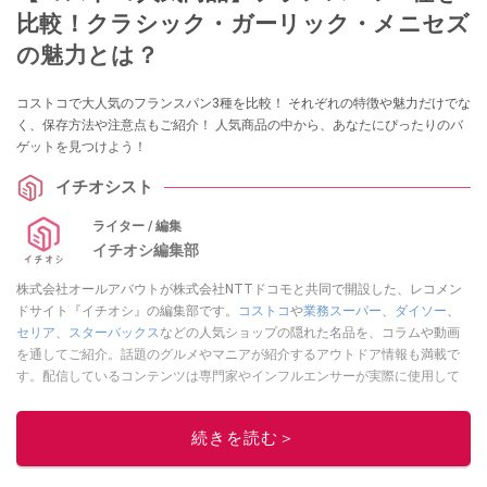
比較！クラシック・ガーリック・メニセズ
の魅力とは？
コストコで大人気のフランスパン3種を比較！ それぞれの特徴や魅力だけでな
く、保存方法や注意点もご紹介！ 人気商品の中から、あなたにぴったりのバ
ゲットを見つけよう！
イチオシスト
ライター / 編集
イチオシ編集部
株式会社オールアバウトが株式会社NTTドコモと共同で開設した、レコメン
ドサイト『イチオシ』の編集部です。
コストコ
や
業務スーパー
、
ダイソー
、
セリア
、
スターバックス
などの人気ショップの隠れた名品を、コラムや動画
を通してご紹介。話題のグルメやマニアが紹介するアウトドア情報も満載で
す。配信しているコンテンツは専門家やインフルエンサーが実際に使用して
レビューしています。毎日トレンド情報をお届けしているので、ぜひ
Google
ニュースでフォロー
してください！
続きを読む＞
このイチオシストの他の記事を読む