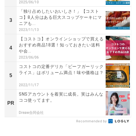
2025/06/10
「独り占めしたいおいしさ！」【コスト
コ】8人分はある巨大スコップケーキにマ
3
ニアも...
2023/11/13
【コストコ】オンラインショップで買える
おすすめ商品18選！知っておきたい送料
4
や会...
2023/06/06
コストコの定番デリカ「ビーフガーリック
ライス」はボリューム満点！味や価格は？
5
2022/11/17
SNSアカウントを着実に成長。実はみんな
ココ使ってます。
PR
Dreaw合同会社
Recommended by