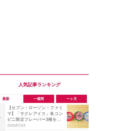
最新
一週間
一ヶ月
【セブン・ローソン・ファミ
「旅行気分
マ】「サクレアイス」各コン
食べ比べし
1
1
ビニ限定フレーバー3種を食
3つのご当地
べ比べ！今夏買うべきは？
新発売
2026/07/24
2026/08/02