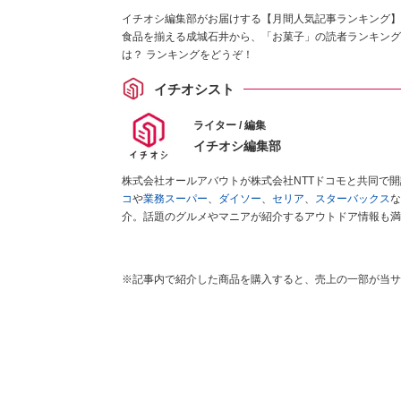
イチオシ編集部がお届けする【月間人気記事ランキング】
食品を揃える成城石井から、「お菓子」の読者ランキング
は？ ランキングをどうぞ！
イチオシスト
ライター / 編集
イチオシ編集部
株式会社オールアバウトが株式会社NTTドコモと共同で
コ
や
業務スーパー
、
ダイソー
、
セリア
、
スターバックス
な
介。話題のグルメやマニアが紹介するアウトドア情報も満
が実際に使用してレビューしています。毎日トレンド情報
ださい！
※記事内で紹介した商品を購入すると、売上の一部が当サ