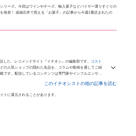
シリーズ。今回はワインやチーズ、輸入菓子などバイヤー選りすぐりの
を発表！ 成城石井で買える「お菓子」の記事から今週1番読まれたの
開設した、レコメンドサイト『イチオシ』の編集部です。
コスト
どの人気ショップの隠れた名品を、コラムや動画を通してご紹
載です。配信しているコンテンツは専門家やインフルエンサー
をお届けしているので、ぜひ
Googleニュースでフォロー
してく
このイチオシストの他の記事を読む
イトに還元されることがあります。