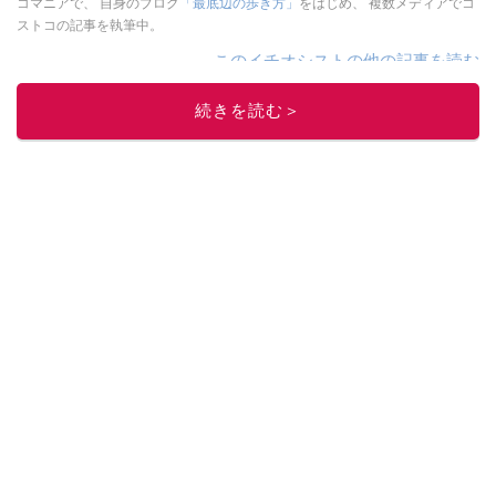
コマニアで、 自身のブログ
「最底辺の歩き方」
をはじめ、 複数メディアでコ
ストコの記事を執筆中。
このイチオシストの他の記事を読む
続きを読む＞