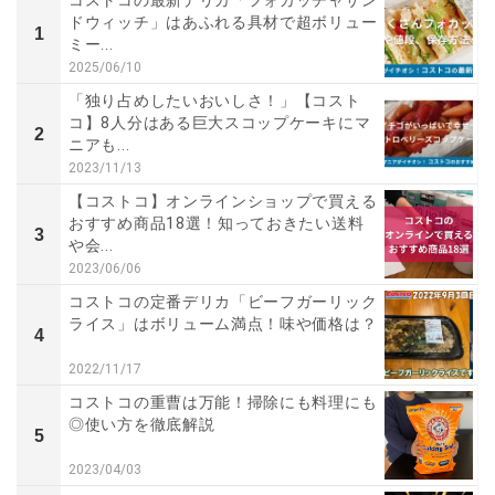
コストコの最新デリカ「フォカッチャサン
ドウィッチ」はあふれる具材で超ボリュー
1
ミー...
2025/06/10
「独り占めしたいおいしさ！」【コスト
コ】8人分はある巨大スコップケーキにマ
2
ニアも...
2023/11/13
【コストコ】オンラインショップで買える
おすすめ商品18選！知っておきたい送料
3
や会...
2023/06/06
コストコの定番デリカ「ビーフガーリック
ライス」はボリューム満点！味や価格は？
4
2022/11/17
コストコの重曹は万能！掃除にも料理にも
◎使い方を徹底解説
5
2023/04/03