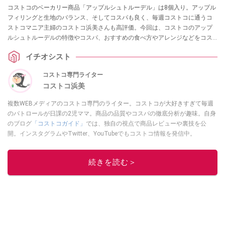
コストコのベーカリー商品「アップルシュトルーデル」は8個入り。アップル
フィリングと生地のバランス、そしてコスパも良く、毎週コストコに通うコ
ストコマニア主婦のコストコ浜美さんも高評価。今回は、コストコのアップ
ルシュトルーデルの特徴やコスパ、おすすめの食べ方やアレンジなどをコス
トコ浜美さんに教えていただきました。
イチオシスト
コストコ専門ライター
コストコ浜美
複数WEBメディアのコストコ専門のライター。コストコが大好きすぎて毎週
のパトロールが日課の2児ママ。商品の品質やコスパの徹底分析が趣味。自身
のブログ
「コストコガイド」
では、独自の視点で商品レビューや裏技を公
開。インスタグラムやTwitter、YouTubeでもコストコ情報を発信中。
このイチオシストの他の記事を読む
続きを読む＞