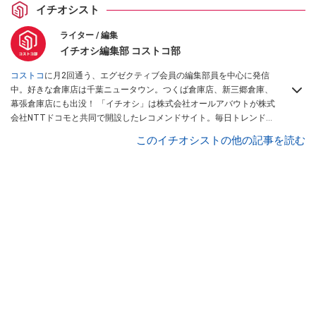
イチオシスト
ライター / 編集
イチオシ編集部 コストコ部
コストコ
に月2回通う、エグゼクティブ会員の編集部員を中心に発信
中。好きな倉庫店は千葉ニュータウン。つくば倉庫店、新三郷倉庫、
幕張倉庫店にも出没！ 「イチオシ」は株式会社オールアバウトが株式
会社NTTドコモと共同で開設したレコメンドサイト。毎日トレンド情
報をお届けしています。
Googleニュースでフォロー
してください！
このイチオシストの他の記事を読む