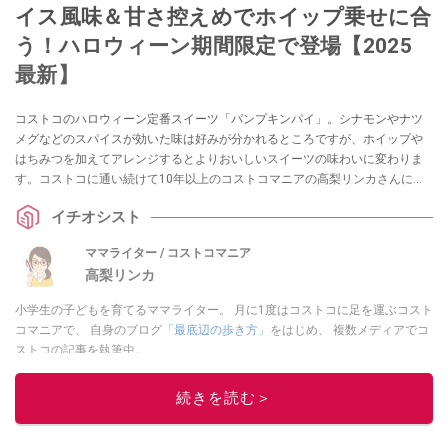
イス風味＆甘さ控えめでホイップ乗せに合
う！ハロウィーン期間限定で登場【2025
最新】
コストコのハロウィーン定番スイーツ「パンプキンパイ」。シナモンやナツ
メグなどのスパイスが効いた味は好みが分かれるところですが、ホイップや
はちみつを加えてアレンジするとよりおいしいスイーツの味わいに変わりま
す。コストコに通い続けて10年以上のコストコマニアの高梨リンカさんに、
コストコの「パンプキンパイ」の味や切り方、おいしい食べ方についてうか
イチオシスト
がいました。あわせて、コストコ巨大ホールスイーツの「キャラメルフラ
ン」と「トリプルチーズタルト」の情報もお届けします。
ママライター / コストコマニア
高梨リンカ
小学生の子どもを育てるママライター。 月に1度はコストコに足を運ぶコスト
コマニアで、 自身のブログ
「最底辺の歩き方」
をはじめ、 複数メディアでコ
ストコの記事を執筆中。
このイチオシストの他の記事を読む
続きを読む＞