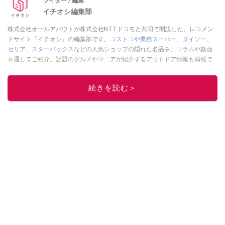
ライター / 編集
イチオシ編集部
株式会社オールアバウトが株式会社NTTドコモと共同で開設した、レコメン
ドサイト『イチオシ』の編集部です。
コストコ
や
業務スーパー
、
ダイソー
、
セリア
、
スターバックス
などの人気ショップの隠れた名品を、コラムや動画
を通してご紹介。話題のグルメやマニアが紹介するアウトドア情報も満載で
す。配信しているコンテンツは専門家やインフルエンサーが実際に使用して
レビューしています。毎日トレンド情報をお届けしているので、ぜひ
Google
続きを読む＞
ニュースでフォロー
してください！
このイチオシストの他の記事を読む