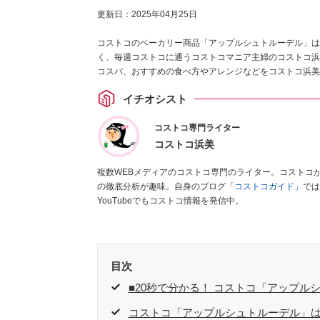
更新日：
2025年04月25日
コストコのベーカリー商品「アップルシュトルーデル」は
く、毎週コストコに通うコストコマニア主婦のコストコ浜
コスパ、おすすめの食べ方やアレンジなどをコストコ浜美
イチオシスト
コストコ専門ライター
コストコ浜美
複数WEBメディアのコストコ専門のライター。コストコ
の徹底分析が趣味。自身のブログ
「コストコガイド」
では
YouTubeでもコストコ情報を発信中。
目次
■20秒で分かる！ コストコ「アップル
コストコ「アップルシュトルーデル」