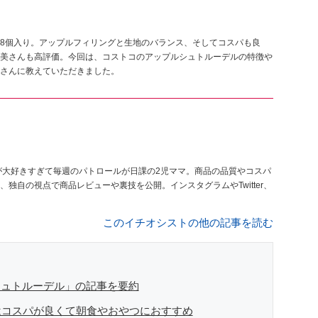
8個入り。アップルフィリングと生地のバランス、そしてコスパも良
美さんも高評価。今回は、コストコのアップルシュトルーデルの特徴や
さんに教えていただきました。
が大好きすぎて毎週のパトロールが日課の2児ママ。商品の品質やコスパ
、独自の視点で商品レビューや裏技を公開。インスタグラムやTwitter、
このイチオシストの他の記事を読む
シュトルーデル」の記事を要約
はコスパが良くて朝食やおやつにおすすめ