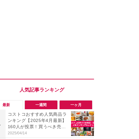
最新
一週間
一ヶ月
コストコおすすめ人気商品ラ
「勝手にデ
ンキング【2025年4月最新】
る!?」Win
1
1
160人が投票！買うべき売れ
オフにして最
筋食品惣菜・日用品雑貨＆セ
身を守る技
2025/04/14
2026/08/05