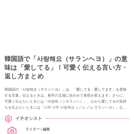
韓国語で「사랑해요（サランヘヨ）」の意
味は「愛してる」！可愛く伝える言い方・
返し方まとめ
韓国語の「사랑해요（サランヘヨ）」は、「愛してる・愛してます」を意味
する言葉。伝えるときは、相手の立場に合わせて表現を変えます。さらに、
可愛く伝えたいときには「따랑해（ッタランヘ）」、心から愛してるの気持
ちを伝えたいときには「너무 너무 사랑해요（ノム ノム サランヘヨ）」な
ど、いろいろな愛のフレーズを覚えておくと、恋人や友達、家族に対して素
イチオシスト
直な気持ちを伝えられますよ。今回は、韓国語の「사랑해요（サランヘ
ヨ）」の使い方や、「好き」を意味する「좋아해요（チョアヘヨ）」との違
ライター / 編集
いなどをまとめました。