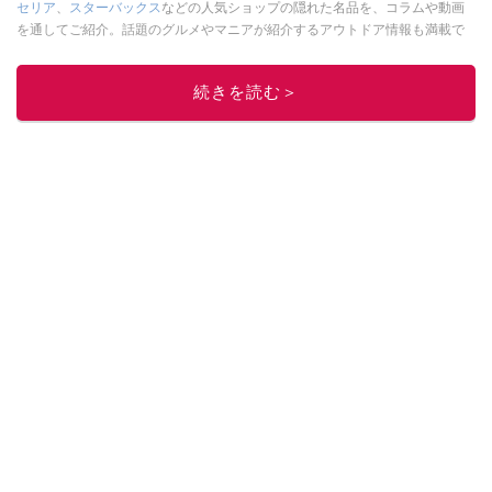
セリア
、
スターバックス
などの人気ショップの隠れた名品を、コラムや動画
を通してご紹介。話題のグルメやマニアが紹介するアウトドア情報も満載で
す。配信しているコンテンツは専門家やインフルエンサーが実際に使用して
レビューしています。毎日トレンド情報をお届けしているので、ぜひ
Google
続きを読む＞
ニュースでフォロー
してください！
このイチオシストの他の記事を読む