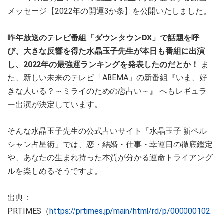
メッセージ【2022年の開運3か条】を公開いたしました。
昨年放送のテレビ番組「ダウンタウンDX」で話題を呼
び、大きな反響を得た水晶玉子先生が本日も番組に出演
し、2022年の最強運ランキングを発表したのだとか！
ま
た、新しい未来のテレビ「ABEMA」の新番組『いま、好
きな人いる？～ミライのための恋占い～』 へもレギュラ
ー出演が決定しています。
そんな水晶玉子先生の公式占いサイト「水晶玉子 新ペル
シャン占星術」では、恋・結婚・仕事・幸運日の徹底鑑定
や、あなたの生まれ持った本質が分かる運命トライアング
ルを楽しめるそうですよ。
出典：
PRTIMES（
https://prtimes.jp/main/html/rd/p/000000102.