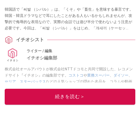
韓国語で「씨발 （シバル）」は、「くそ」や「畜生」を意味する暴言です。
韓国・韓流ドラマなどで耳にしたことがある人もいるかもしれませんが、攻
撃的で侮辱的な表現なので、実際の会話では遊び半分で使わないよう注意が
必要です。今回は、「씨발 （シバル）」をはじめ、「개새끼（ケーセッ
キ）」などの取り扱い要注意の韓国語の悪口・暴言を一覧でご紹介。あわせ
イチオシスト
て、可愛く聞こえる悪口についても解説します。
ライター / 編集
イチオシ編集部
株式会社オールアバウトが株式会社NTTドコモと共同で開設した、レコメン
ドサイト『イチオシ』の編集部です。
コストコ
や
業務スーパー
、
ダイソー
、
セリア
、
スターバックス
などの人気ショップの隠れた名品を、コラムや動画
を通してご紹介。話題のグルメやマニアが紹介するアウトドア情報も満載で
す。配信しているコンテンツは専門家やインフルエンサーが実際に使用して
続きを読む＞
レビューしています。毎日トレンド情報をお届けしているので、ぜひ
Google
ニュースでフォロー
してください！
このイチオシストの他の記事を読む