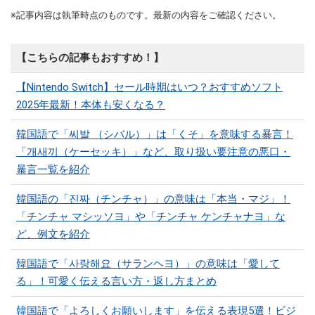
※記事内容は執筆時点のものです。最新の内容をご確認ください。
【こちらの記事もおすすめ！】
【Nintendo Switch】セール時期はいつ？おすすめソフト
2025年最新！本体も安くなる？
韓国語で「씨발 （シバル）」は「くそ」を意味する暴言！
「개새끼（ケーセッキ）」など、取り扱い要注意の悪口・
暴言一覧を紹介
韓国語の「진짜（チンチャ）」の意味は「本当・マジ」！
「チンチャ マシッソヨ」や「チンチャ ケンチャナヨ」な
ど、例文を紹介
韓国語で「사랑해요（サランヘヨ）」の意味は「愛して
る」！可愛く伝える言い方・返し方まとめ
韓国語で「よろしくお願いします」を伝える表現5選！ビジ