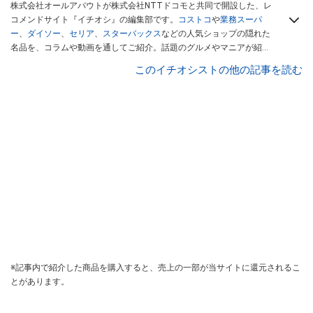
株式会社オールアバウトが株式会社NTTドコモと共同で開設した、レ
コメンドサイト『イチオシ』の編集部です。
コストコ
や
業務スーパ
ー
、
ダイソー
、
セリア
、
スターバックス
などの人気ショップの隠れた
名品を、コラムや動画を通してご紹介。話題のグルメやマニアが紹介
するアウトドア情報も満載です。配信しているコンテンツは専門家や
このイチオシストの他の記事を読む
インフルエンサーが実際に使用してレビューしています。毎日トレン
ド情報をお届けしているので、ぜひ
Googleニュースでフォロー
してく
ださい！
※記事内で紹介した商品を購入すると、売上の一部が当サイトに還元されるこ
とがあります。