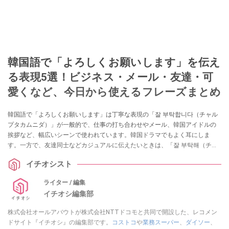
韓国語で「よろしくお願いします」を伝え
る表現5選！ビジネス・メール・友達・可
愛くなど、今日から使えるフレーズまとめ
韓国語で「よろしくお願いします」は丁寧な表現の「잘 부탁합니다（チャル
プタカムニダ）」が一般的で、仕事の打ち合わせやメール、韓国アイドルの
挨拶など、幅広いシーンで使われています。韓国ドラマでもよく耳にしま
す。一方で、友達同士などカジュアルに伝えたいときは、「잘 부탁해（チャ
ル プタケ）」がおすすめ。可愛く聞こえる「잘 부탁해요（チャル プタケ
イチオシスト
ヨ）」も人気です。今回は、相手・シーン別に使える、韓国語の「よろしく
お願いします」の表現についてご紹介します。
ライター / 編集
イチオシ編集部
株式会社オールアバウトが株式会社NTTドコモと共同で開設した、レコメン
ドサイト『イチオシ』の編集部です。
コストコ
や
業務スーパー
、
ダイソー
、