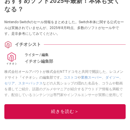
おすすめソフト2025年最新！本体も安く
なる？
Nintendo Switchのセール情報をまとめました。Switch本体に関する公式セー
ルは実施されていませんが、2025年8月時点、多数のソフトがセール中で
す。是非参考にしてみてください。
イチオシスト
ライター / 編集
イチオシ編集部
株式会社オールアバウトが株式会社NTTドコモと共同で開設した、レコメン
ドサイト『イチオシ』の編集部です。
コストコ
や
業務スーパー
、
ダイソー
、
セリア
、
スターバックス
などの人気ショップの隠れた名品を、コラムや動画
を通してご紹介。話題のグルメやマニアが紹介するアウトドア情報も満載で
す。配信しているコンテンツは専門家やインフルエンサーが実際に使用して
レビューしています。毎日トレンド情報をお届けしているので、ぜひ
Google
ニュースでフォロー
してください！
続きを読む＞
このイチオシストの他の記事を読む