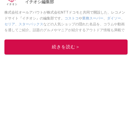
イチオシ編集部
株式会社オールアバウトが株式会社NTTドコモと共同で開設した、レコメン
ドサイト『イチオシ』の編集部です。
コストコ
や
業務スーパー
、
ダイソー
、
セリア
、
スターバックス
などの人気ショップの隠れた名品を、コラムや動画
を通してご紹介。話題のグルメやマニアが紹介するアウトドア情報も満載で
す。配信しているコンテンツは専門家やインフルエンサーが実際に使用して
レビューしています。毎日トレンド情報をお届けしているので、ぜひ
Google
続きを読む＞
ニュースでフォロー
してください！
このイチオシストの他の記事を読む