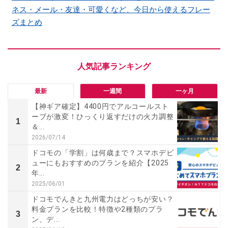
ネス・メール・友達・可愛くなど、今日から使えるフレー
ズまとめ
最新
一週間
一ヶ月
【神ギア確定】4400円でアルコールスト
ーブが激変！ひっくり返すだけの火力調整
1
＆...
2026/07/14
ドコモの「学割」は何歳まで？スマホデビ
ューにもおすすめのプランを紹介【2025
2
年...
2025/06/01
ドコモでんきと九州電力はどっちが安い？
料金プランを比較！特徴や2種類のプラ
3
ン、デ...