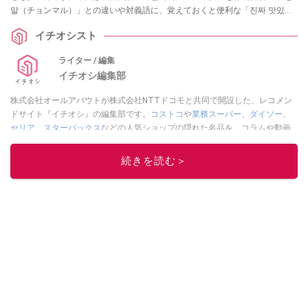
말（チョンマル）」との違いや対義語に、覚えておくと便利な「진짜 맛있어
요（チンチャ マシッソヨ）」や「진짜 괜찮아요（チンチャ ケンチャナヨ）」
イチオシスト
などの例文をご紹介します。
ライター / 編集
イチオシ編集部
株式会社オールアバウトが株式会社NTTドコモと共同で開設した、レコメン
ドサイト『イチオシ』の編集部です。
コストコ
や
業務スーパー
、
ダイソー
、
セリア
、
スターバックス
などの人気ショップの隠れた名品を、コラムや動画
を通してご紹介。話題のグルメやマニアが紹介するアウトドア情報も満載で
す。配信しているコンテンツは専門家やインフルエンサーが実際に使用して
続きを読む＞
レビューしています。毎日トレンド情報をお届けしているので、ぜひ
Google
ニュースでフォロー
してください！
このイチオシストの他の記事を読む