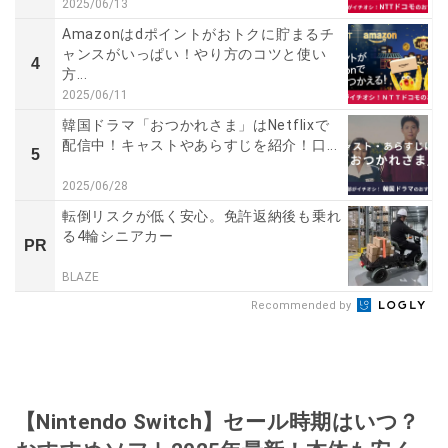
2025/06/13
Amazonはdポイントがおトクに貯まるチ
ャンスがいっぱい！やり方のコツと使い
4
方...
2025/06/11
韓国ドラマ「おつかれさま」はNetflixで
配信中！キャストやあらすじを紹介！口...
5
2025/06/28
転倒リスクが低く安心。免許返納後も乗れ
る4輪シニアカー
PR
BLAZE
Recommended by
【Nintendo Switch】セール時期はいつ？