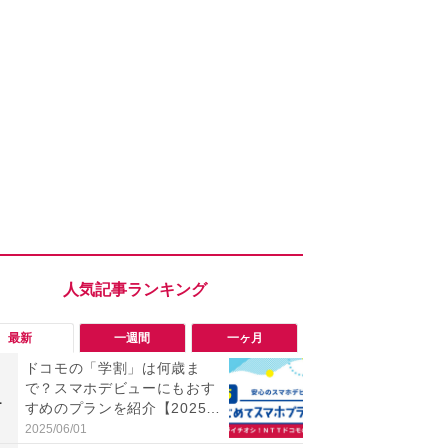
最新
一週間
一ヶ月
ドコモの「学割」は何歳ま
「勝手にデ
で？スマホデビューにもおす
る!?」Win
1
1
すめのプランを紹介【2025年
オフにして最
最新】
身を守る技
2025/06/01
2026/08/05