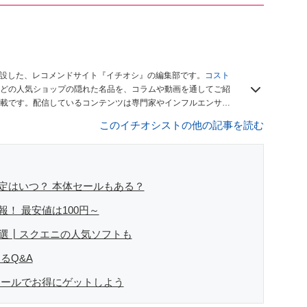
開設した、レコメンドサイト『イチオシ』の編集部です。
コスト
どの人気ショップの隠れた名品を、コラムや動画を通してご紹
載です。配信しているコンテンツは専門家やインフルエンサー
をお届けしているので、ぜひ
Googleニュースでフォロー
してく
このイチオシストの他の記事を読む
セール予定はいつ？ 本体セールもある？
ル情報！ 最安値は100円～
フト10選┃スクエニの人気ソフトも
するQ&A
フトをセールでお得にゲットしよう