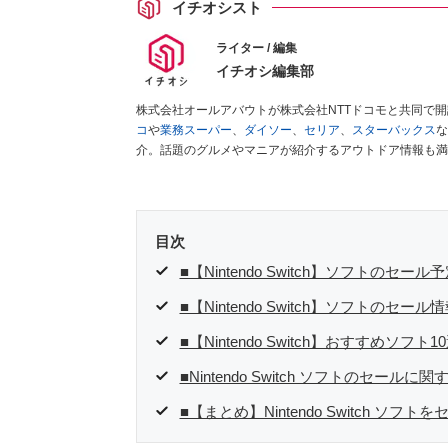
イチオシスト
ライター / 編集
イチオシ編集部
株式会社オールアバウトが株式会社NTTドコモと共同で
コ
や
業務スーパー
、
ダイソー
、
セリア
、
スターバックス
な
介。話題のグルメやマニアが紹介するアウトドア情報も満
が実際に使用してレビューしています。毎日トレンド情報
ださい！
目次
■【Nintendo Switch】ソフトの
■【Nintendo Switch】ソフトのセー
■【Nintendo Switch】おすすめソ
■Nintendo Switch ソフトのセールに関
■【まとめ】Nintendo Switch ソ