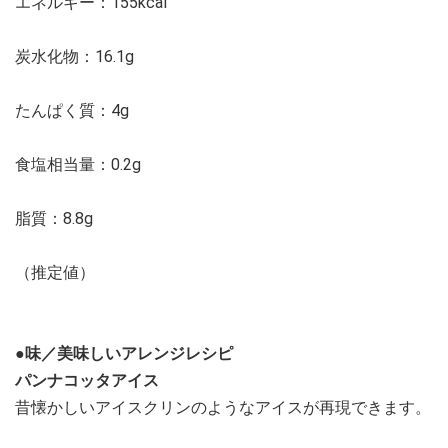
エネルギー：155kcal
炭水化物：16.1g
たんぱく質：4g
食塩相当量：0.2g
脂質：8.8g
（推定値）
●味／美味しいアレンジレシピ
パンナコッタアイス
昔懐かしいアイスクリンのようなアイスが再現できます。