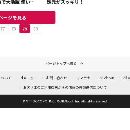
で大活躍 使い方
足元がスッキリ！
ページを見る
77
78
79
80
ページトップへ戻る
について
dメニュー
お問い合わせ
ママテナ
All About
All
お客さまのご利用端末からの情報の外部送信について
© NTT DOCOMO, INC., © All About, Inc. All rights reserved.