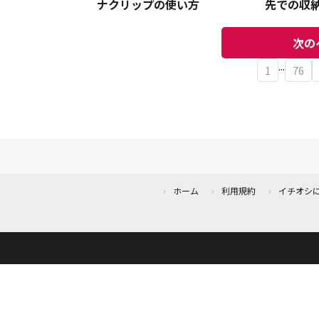
ナクリップの使い方
先での収納
を解説
次の
...
1
76
ホーム
利用規約
イチオシ