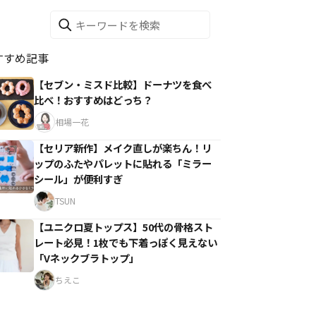
すすめ記事
【セブン・ミスド比較】ドーナツを食べ
比べ！おすすめはどっち？
相場一花
【セリア新作】メイク直しが楽ちん！リ
ップのふたやパレットに貼れる「ミラー
シール」が便利すぎ
TSUN
【ユニクロ夏トップス】50代の骨格スト
レート必見！1枚でも下着っぽく見えない
「Vネックブラトップ」
ちえこ