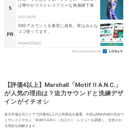
は華やかでストレスフリーな無裁縫下着
5
2021/06/01
SNSアカウントを着実に成長。実はみんな
ココ使ってます。
PR
Dreaw合同会社
Recommended by
【評価4以上】Marshall「Motif II A.N.C.」
が人気の理由は？迫力サウンドと洗練デザ
インがイチオシ
楽天市場公式ストアで評価4以上の人気商品を厳選。今回はMarshallの完全ワ
イヤレスイヤホン「Motif II A.N.C.」の口コミ・レビューを調査し、支持され
る理由を紐解きます。