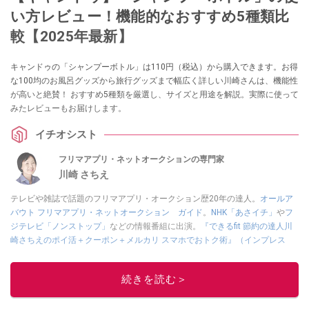
い方レビュー！機能的なおすすめ5種類比
較【2025年最新】
キャンドゥの「シャンプーボトル」は110円（税込）から購入できます。お得
な100均のお風呂グッズから旅行グッズまで幅広く詳しい川崎さんは、機能性
が高いと絶賛！ おすすめ5種類を厳選し、サイズと用途を解説。実際に使って
みたレビューもお届けします。
イチオシスト
フリマアプリ・ネットオークションの専門家
川崎 さちえ
テレビや雑誌で話題のフリマアプリ・オークション歴20年の達人。
オールア
バウト フリマアプリ・ネットオークション ガイド
。
NHK「あさイチ」
や
フ
ジテレビ「ノンストップ」
などの情報番組に出演。
『できるfit 節約の達人川
崎さちえのポイ活＋クーポン＋メルカリ スマホでおトク術』（インプレス
刊）
、
『「ゆる副業」のはじめかた メルカリ スマホ1つでスキマ時間に効率
的に稼ぐ！』（翔泳社刊）
ほか著書多数。ブログは
「川崎さちえのごちゃま
続きを読む＞
ぜ日記」
。
■経歴：2003年、夫が子育てをするために、突然会社を辞める。翌月からの