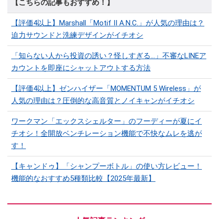
【こちらの記事もおすすめ！】
【評価4以上】Marshall「Motif II A.N.C.」が人気の理由は？
迫力サウンドと洗練デザインがイチオシ
「知らない人から投資の誘い？怪しすぎる…」不審なLINEア
カウントを即座にシャットアウトする方法
【評価4以上】ゼンハイザー「MOMENTUM 5 Wireless」が
人気の理由は？圧倒的な高音質とノイキャンがイチオシ
ワークマン「エックスシェルター」のフーディーが夏にイ
チオシ！全開放ベンチレーション機能で不快なムレを逃が
す！
【キャンドゥ】「シャンプーボトル」の使い方レビュー！
機能的なおすすめ5種類比較【2025年最新】