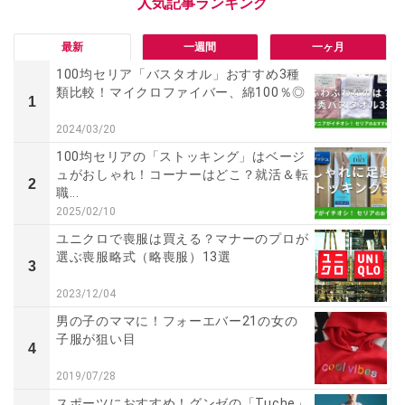
最新
一週間
一ヶ月
100均セリア「バスタオル」おすすめ3種
類比較！マイクロファイバー、綿100％◎
1
2024/03/20
100均セリアの「ストッキング」はベージ
ュがおしゃれ！コーナーはどこ？就活＆転
2
職...
2025/02/10
ユニクロで喪服は買える？マナーのプロが
選ぶ喪服略式（略喪服）13選
3
2023/12/04
男の子のママに！フォーエバー21の女の
子服が狙い目
4
2019/07/28
スポーツにおすすめ！グンゼの「Tuche」