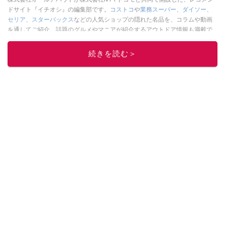
ドサイト『イチオシ』の編集部です。
コストコ
や
業務スーパー
、
ダイソー
、
セリア
、
スターバックス
などの人気ショップの隠れた名品を、コラムや動画
を通してご紹介。話題のグルメやマニアが紹介するアウトドア情報も満載で
す。配信しているコンテンツは専門家やインフルエンサーが実際に使用して
レビューしています。毎日トレンド情報をお届けしているので、ぜひ
Google
続きを読む＞
ニュースでフォロー
してください！
このイチオシストの他の記事を読む