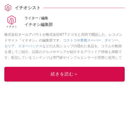
イチオシスト
ライター / 編集
イチオシ編集部
株式会社オールアバウトが株式会社NTTドコモと共同で開設した、レコメン
ドサイト『イチオシ』の編集部です。
コストコ
や
業務スーパー
、
ダイソー
、
セリア
、
スターバックス
などの人気ショップの隠れた名品を、コラムや動画
を通してご紹介。話題のグルメやマニアが紹介するアウトドア情報も満載で
す。配信しているコンテンツは専門家やインフルエンサーが実際に使用して
レビューしています。毎日トレンド情報をお届けしているので、ぜひ
Google
ニュースでフォロー
してください！
続きを読む＞
このイチオシストの他の記事を読む