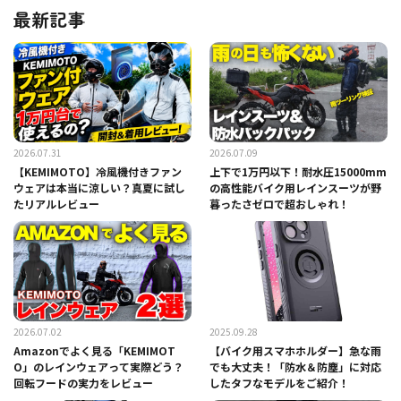
最新記事
2026.07.31
2026.07.09
【KEMIMOTO】冷風機付きファン
上下で1万円以下！耐水圧15000mm
ウェアは本当に涼しい？真夏に試し
の高性能バイク用レインスーツが野
たリアルレビュー
暮ったさゼロで超おしゃれ！
2026.07.02
2025.09.28
Amazonでよく見る「KEMIMOT
【バイク用スマホホルダー】急な雨
O」のレインウェアって実際どう？
でも大丈夫！「防水＆防塵」に対応
回転フードの実力をレビュー
したタフなモデルをご紹介！