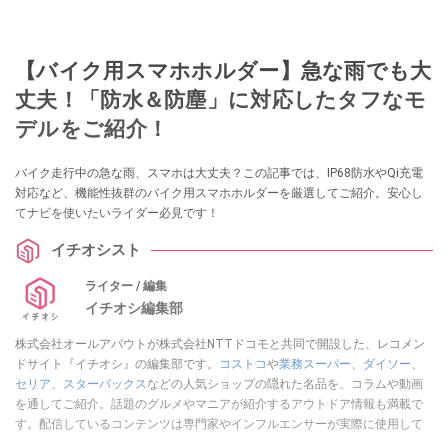
【バイク用スマホホルダー】急な雨でも大
丈夫！「防水＆防塵」に対応したタフなモ
デルをご紹介！
バイク走行中の急な雨、スマホは大丈夫？この記事では、IP68防水やQi充電
対応など、機能性抜群のバイク用スマホホルダーを厳選してご紹介。安心し
てナビを使いたいライダー必見です！
イチオシスト
ライター / 編集
イチオシ編集部
株式会社オールアバウトが株式会社NTTドコモと共同で開設した、レコメン
ドサイト『イチオシ』の編集部です。
コストコ
や
業務スーパー
、
ダイソー
、
セリア
、
スターバックス
などの人気ショップの隠れた名品を、コラムや動画
を通してご紹介。話題のグルメやマニアが紹介するアウトドア情報も満載で
す。配信しているコンテンツは専門家やインフルエンサーが実際に使用して
レビューしています。毎日トレンド情報をお届けしているので、ぜひ
Google