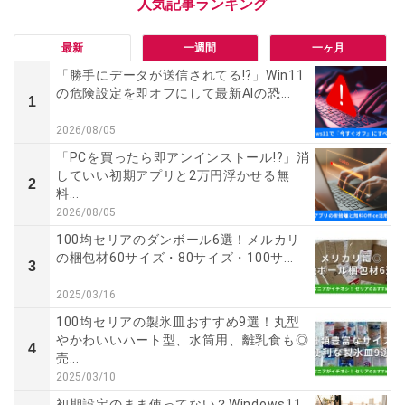
最新
一週間
一ヶ月
「勝手にデータが送信されてる!?」Win11
の危険設定を即オフにして最新AIの恐...
1
2026/08/05
「PCを買ったら即アンインストール!?」消
していい初期アプリと2万円浮かせる無
2
料...
2026/08/05
100均セリアのダンボール6選！メルカリ
の梱包材60サイズ・80サイズ・100サ...
3
2025/03/16
100均セリアの製氷皿おすすめ9選！丸型
やかわいいハート型、水筒用、離乳食も◎
4
売...
2025/03/10
初期設定のまま使ってない？Windows11