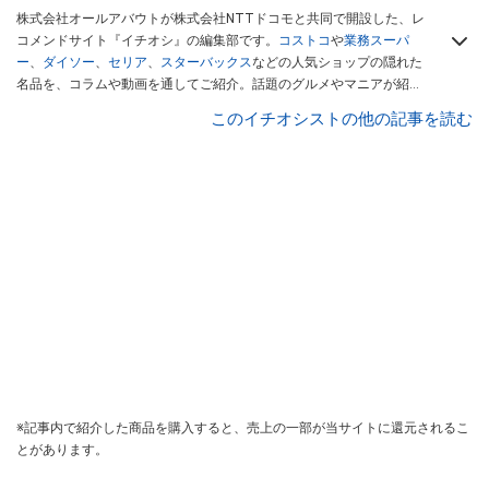
株式会社オールアバウトが株式会社NTTドコモと共同で開設した、レ
コメンドサイト『イチオシ』の編集部です。
コストコ
や
業務スーパ
ー
、
ダイソー
、
セリア
、
スターバックス
などの人気ショップの隠れた
名品を、コラムや動画を通してご紹介。話題のグルメやマニアが紹介
するアウトドア情報も満載です。配信しているコンテンツは専門家や
このイチオシストの他の記事を読む
インフルエンサーが実際に使用してレビューしています。毎日トレン
ド情報をお届けしているので、ぜひ
Googleニュースでフォロー
してく
ださい！
※記事内で紹介した商品を購入すると、売上の一部が当サイトに還元されるこ
とがあります。