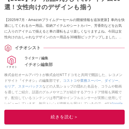
選！女性向けのデザインも揃う
【2025年7月・Amazonプライムデーセールの開催情報を追加更新】車内を快
適にしてくれるカー用品。収納アイテムやシートカバー、芳香剤などをお気
に入りのアイテムで揃えると車の運転もより楽しくなりますよね。今回は女
性向けのおしゃれなデザインのカー用品を30種類ピックアップしました。車
のインテリアにこだわりたい方はぜひ参考にしてみてくださいね。
イチオシスト
ライター / 編集
イチオシ編集部
株式会社オールアバウトが株式会社NTTドコモと共同で開設した、レコメン
ドサイト『イチオシ』の編集部です。
コストコ
や
業務スーパー
、
ダイソー
、
セリア
、
スターバックス
などの人気ショップの隠れた名品を、コラムや動画
を通してご紹介。話題のグルメやマニアが紹介するアウトドア情報も満載で
す。配信しているコンテンツは専門家やインフルエンサーが実際に使用して
レビューしています。毎日トレンド情報をお届けしているので、ぜひ
Google
ニュースでフォロー
してください！
続きを読む＞
このイチオシストの他の記事を読む