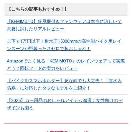
【こちらの記事もおすすめ！】
【KEMIMOTO】冷風機付きファンウェアは本当に涼しい？
真夏に試したリアルレビュー
上下で1万円以下！耐水圧15000mmの高性能バイク用レイ
ンスーツが野暮ったさゼロで超おしゃれ！
Amazonでよく見る「KEMIMOTO」のレインウェアって実際
どう？回転フードの実力をレビュー
【バイク用スマホホルダー】急な雨でも大丈夫！「防水＆
防塵」に対応したタフなモデルをご紹介！
【2025】カー用品のおしゃれアイテム30選！女性向けのデ
ザインも揃う