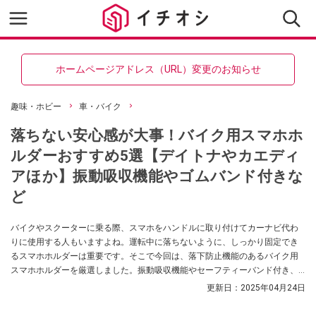
ホームページアドレス（URL）変更のお知らせ
趣味・ホビー
車・バイク
落ちない安心感が大事！バイク用スマホホ
ルダーおすすめ5選【デイトナやカエディ
アほか】振動吸収機能やゴムバンド付きな
ど
バイクやスクーターに乗る際、スマホをハンドルに取り付けてカーナビ代わ
りに使用する人もいますよね。運転中に落ちないように、しっかり固定でき
るスマホホルダーは重要です。そこで今回は、落下防止機能のあるバイク用
スマホホルダーを厳選しました。振動吸収機能やセーフティーバンド付き、
大型スマホ対応など、いろいろです。さらに、あると安心の落ちない対策に
更新日：
2025年04月24日
おすすめのストラップ、ゴムバンドも紹介します。ぜひ、参考にしてくださ
いね。