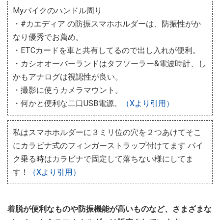
Myバイクのハンドル周り
・#カエディア の防振スマホホルダーは、防振性がか
なり優秀でお薦め。
・ETCカードを車と共有してるので出し入れが便利。
・カシオオーバーランドはタフソーラー&電波時計、し
かもアナログは視認性が良い。
・撮影に使うカメラマウント。
・何かと便利な二口USB電源。
（Xより引用）
私はスマホホルダーに３ミリ位の穴を２つあけてそこ
にカラビナ式のフィンガーストラップ付けてます バイ
ク乗る時はカラビナで固定して落ちない様にしてま
す！
（Xより引用）
着脱が便利なものや防振機能が高いものなど、さまざまな