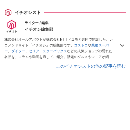
イチオシスト
ライター / 編集
イチオシ編集部
株式会社オールアバウトが株式会社NTTドコモと共同で開設した、レ
コメンドサイト『イチオシ』の編集部です。
コストコ
や
業務スーパ
ー
、
ダイソー
、
セリア
、
スターバックス
などの人気ショップの隠れた
名品を、コラムや動画を通してご紹介。話題のグルメやマニアが紹介
するアウトドア情報も満載です。配信しているコンテンツは専門家や
このイチオシストの他の記事を読む
インフルエンサーが実際に使用してレビューしています。毎日トレン
ド情報をお届けしているので、ぜひ
Googleニュースでフォロー
してく
ださい！