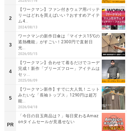
2025/07/16
【ワークマン】ファン付きウェア用バッテ
リーはどれを買えばいい？おすすめアイテ
2
ム4...
2024/08/13
ワークマンの新作日傘は「マイナス15℃の
遮熱機能」がすごい！2300円で直射日
3
光...
2026/05/15
【ワークマン】合わせて着るだけでコーデ
完成！新作「ブリーズフロー」アイテムは
4
セッ...
2025/06/09
【ワークマン新作】すでに大人気！ニット
みたいな「長袖トップス」1290円は超万
5
能...
2026/04/18
「今日の目玉商品は？」毎日変わるAmaz
onタイムセールが見逃せない
PR