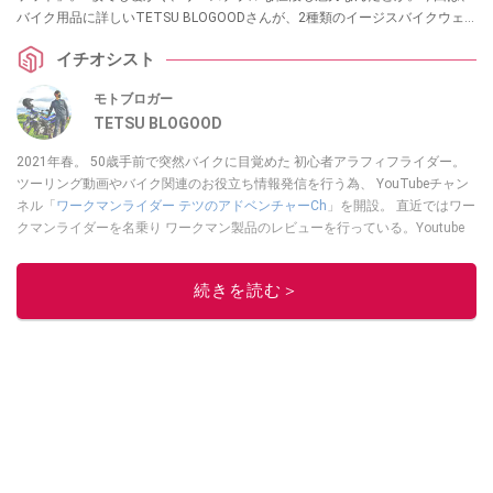
バイク用品に詳しいTETSU BLOGOODさんが、2種類のイージスバイクウェ
アを比較して紹介してくれました。2024年版の情報や、実際購入した方たち
イチオシスト
のレビューもまとめたので、冬のバイクウェア選びの参考にしてください
ね。
モトブロガー
TETSU BLOGOOD
2021年春。 50歳手前で突然バイクに目覚めた 初心者アラフィフライダー。
ツーリング動画やバイク関連のお役立ち情報発信を行う為、 YouTubeチャン
ネル「
ワークマンライダー テツのアドベンチャーCh
」を開設。 直近ではワー
クマンライダーを名乗り ワークマン製品のレビューを行っている。Youtube
チャンネルは
こちら
から！
このイチオシストの他の記事を読む
続きを読む＞