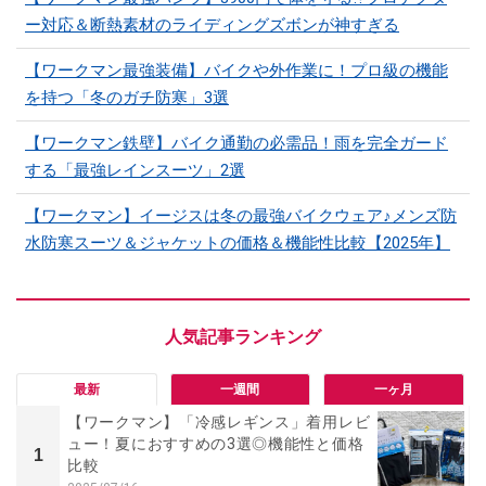
ー対応＆断熱素材のライディングズボンが神すぎる
【ワークマン最強装備】バイクや外作業に！プロ級の機能
を持つ「冬のガチ防寒」3選
【ワークマン鉄壁】バイク通勤の必需品！雨を完全ガード
する「最強レインスーツ」2選
【ワークマン】イージスは冬の最強バイクウェア♪メンズ防
水防寒スーツ＆ジャケットの価格＆機能性比較【2025年】
最新
一週間
一ヶ月
【ワークマン】「冷感レギンス」着用レビ
ュー！夏におすすめの3選◎機能性と価格
1
比較