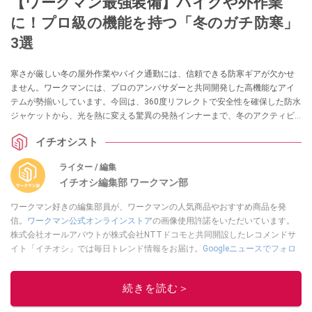
【ワークマン最強装備】バイクや外作業
に！プロ級の機能を持つ「冬のガチ防寒」
3選
寒さが厳しい冬の屋外作業やバイク通勤には、信頼できる防寒ギアが欠かせ
ません。ワークマンには、プロのアンバサダーと共同開発した高機能なアイ
テムが勢揃いしています。今回は、360度リフレクトで安全性を確保した防水
ジャケットから、光を熱に変える驚異の発熱インナーまで、冬のアクティビ
ティを快適かつ安全にする3選をご紹介します。
イチオシスト
ライター / 編集
イチオシ編集部 ワークマン部
ワークマン好きの編集部員が、ワークマンの人気商品やおすすめ商品を発
信。
ワークマン公式オンラインストア
の画像使用許諾をいただいています。
株式会社オールアバウトが株式会社NTTドコモと共同開設したレコメンドサ
イト「イチオシ」では毎日トレンド情報をお届け。
Googleニュースでフォロ
ー
してください！
このイチオシストの他の記事を読む
続きを読む＞