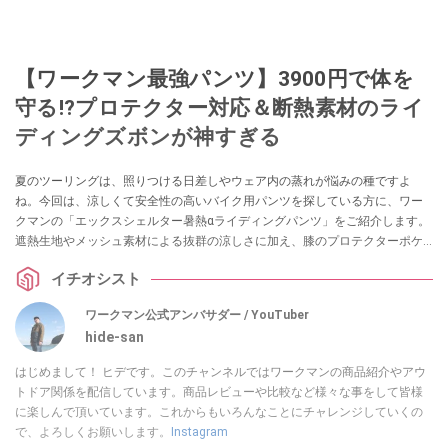
【ワークマン最強パンツ】3900円で体を
守る!?プロテクター対応＆断熱素材のライ
ディングズボンが神すぎる
夏のツーリングは、照りつける日差しやウェア内の蒸れが悩みの種ですよ
ね。今回は、涼しくて安全性の高いバイク用パンツを探している方に、ワー
クマンの「エックスシェルター暑熱αライディングパンツ」をご紹介します。
遮熱生地やメッシュ素材による抜群の涼しさに加え、膝のプロテクターポケ
ットや丈夫な記事が魅力！ 夏のバイクライフを劇的に変える一本です。
イチオシスト
ワークマン公式アンバサダー / YouTuber
hide-san
はじめまして！ ヒデです。このチャンネルではワークマンの商品紹介やアウ
トドア関係を配信しています。商品レビューや比較など様々な事をして皆様
に楽しんで頂いています。これからもいろんなことにチャレンジしていくの
で、よろしくお願いします。
Instagram