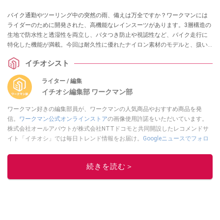
バイク通勤やツーリング中の突然の雨、備えは万全ですか？ワークマンには
ライダーのために開発された、高機能なレインスーツがあります。3層構造の
生地で防水性と透湿性を両立し、バタつき防止や視認性など、バイク走行に
特化した機能が満載。今回は耐久性に優れたナイロン素材のモデルと、扱い
やすいポリエステル素材のモデルの2種類をご紹介します。
イチオシスト
ライター / 編集
イチオシ編集部 ワークマン部
ワークマン好きの編集部員が、ワークマンの人気商品やおすすめ商品を発
信。
ワークマン公式オンラインストア
の画像使用許諾をいただいています。
株式会社オールアバウトが株式会社NTTドコモと共同開設したレコメンドサ
イト「イチオシ」では毎日トレンド情報をお届け。
Googleニュースでフォロ
ー
してください！
このイチオシストの他の記事を読む
続きを読む＞