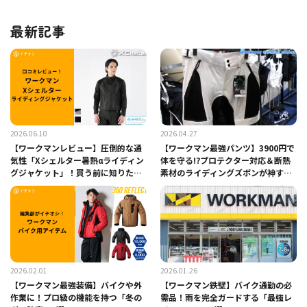
最新記事
2026.06.10
2026.04.27
【ワークマンレビュー】圧倒的な通
【ワークマン最強パンツ】3900円で
気性「Xシェルター暑熱αライディン
体を守る!?プロテクター対応＆断熱
グジャケット」！買う前に知りたい
素材のライディングズボンが神すぎ
リアルな口コミ
る
2026.02.01
2026.01.26
【ワークマン最強装備】バイクや外
【ワークマン鉄壁】バイク通勤の必
作業に！プロ級の機能を持つ「冬の
需品！雨を完全ガードする「最強レ