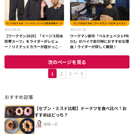
2025.09.05
2025.07.20
【ワークマン2025】「イージス防水
ワークマン新作「ペルチェベストPR
防寒スーツ」をライダーがレビュ
O2」がバイク走行時におすすめな理
ー！リミテッドカラーが超かっこい
由！ライダーが詳しく解説！
い
次のページを見る
...
1
2
3
5
おすすめ記事
【セブン・ミスド比較】ドーナツを食べ比べ！お
すすめはどっち？
相場一花