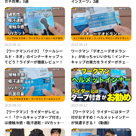
ガチ防寒」3選
インスーツ」2選
2025.09.21
2025.09.19
【ワークマンバイク】「クールシー
ワークマン「デオニーデオドラン
ルド・ネオ」のインナーキャップっ
ト」がめっちゃいいかも！インナー
てどう？ライダーが徹底レビュー！
キャップの実力をライダーがチェッ
ク！
2025.09.15
2025.09.12
【ワークマン】ライダーがレビュ
【ワークマン】ライダーにはタープ
ー！「クールキャップタープ付き」
付がおすすめ！ヘルメットインナー
は接触冷感・吸汗速乾・UVカット・
が快適すぎる！《動画》
抗菌防臭って最強！