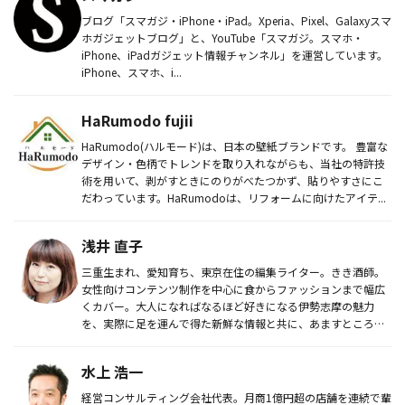
ブログ「スマガジ・iPhone・iPad。Xperia、Pixel、Galaxyスマ
ホガジェットブログ」と、YouTube「スマガジ。スマホ・
iPhone、iPadガジェット情報チャンネル」を運営しています。
iPhone、スマホ、i...
HaRumodo fujii
HaRumodo(ハルモード)は、日本の壁紙ブランドです。 豊富な
デザイン・色柄でトレンドを取り入れながらも、当社の特許技
術を用いて、剥がすときにのりがべたつかず、貼りやすさにこ
だわっています。HaRumodoは、リフォームに向けたアイテ...
浅井 直子
三重生まれ、愛知育ち、東京在住の編集ライター。きき酒師。
女性向けコンテンツ制作を中心に食からファッションまで幅広
くカバー。大人になればなるほど好きになる伊勢志摩の魅力
を、実際に足を運んで得た新鮮な情報と共に、あますところな
くお伝えします。
水上 浩一
経営コンサルティング会社代表。月商1億円超の店舗を連続で輩