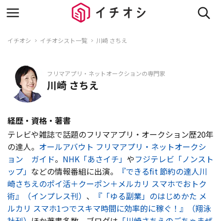
イチオシ
イチオシスト一覧
川崎 さちえ
フリマアプリ・ネットオークションの専門家
川崎 さちえ
経歴・資格・著書
テレビや雑誌で話題のフリマアプリ・オークション歴20年
の達人。
オールアバウト フリマアプリ・ネットオークシ
ョン ガイド
。
NHK「あさイチ」
や
フジテレビ「ノンスト
ップ」
などの情報番組に出演。
『できるfit 節約の達人川
崎さちえのポイ活＋クーポン＋メルカリ スマホでおトク
術』（インプレス刊）
、
『「ゆる副業」のはじめかた メ
ルカリ スマホ1つでスキマ時間に効率的に稼ぐ！』（翔泳
社刊）
ほか著書多数。ブログは
「川崎さちえのごちゃまぜ