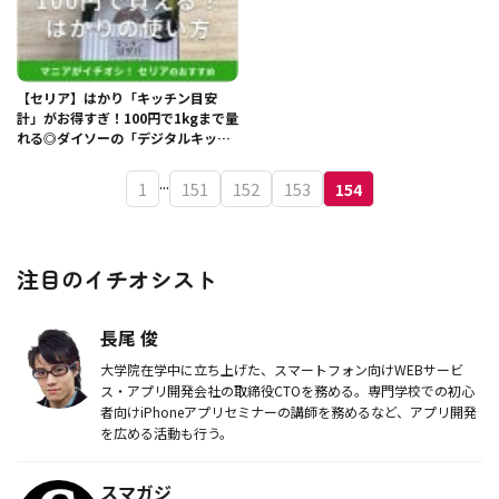
【セリア】はかり「キッチン目安
計」がお得すぎ！100円で1kgまで量
れる◎ダイソーの「デジタルキッチ
ンスケール」と比較
...
1
151
152
153
154
注目のイチオシスト
長尾 俊
大学院在学中に立ち上げた、スマートフォン向けWEBサービ
ス・アプリ開発会社の取締役CTOを務める。専門学校での初心
者向けiPhoneアプリセミナーの講師を務めるなど、アプリ開発
を広める活動も行う。
スマガジ