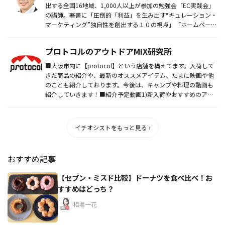
出する全国16地域、1,000人以上が参加の勉強会「EC実践会」
の講師。著書に「圧倒的「利益」を生み出す“キュレーション・
マーケティング”独自性を創出する１０の視点」「ホームページ
な...
プロトコルのアウトドアMIX研究所
■大阪市内に【protocol】という店舗を構えてます。入荷して
きた商品の紹介や、最新のオススメアイテム、たまに映画や他
のことも紹介しております。今後は、キャンプや料理の動画も
紹介していきます！■紹介予定動画1)新入荷やおすすめのアイ
テム紹...
イチオシストをもっと見る ›
おすすめ記事
【セブン・ミスド比較】ドーナツを食べ比べ！お
すすめはどっち？
相場一花