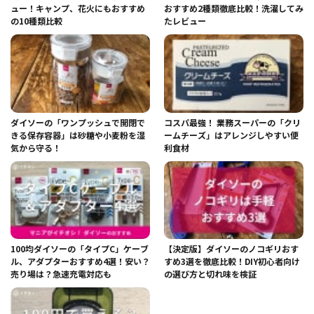
ュー！キャンプ、花火にもおすすめ
おすすめ2種類徹底比較！洗濯してみ
の10種類比較
たレビュー
ダイソーの「ワンプッシュで開閉で
コスパ最強！ 業務スーパーの「クリ
きる保存容器」は砂糖や小麦粉を湿
ームチーズ」はアレンジしやすい便
気から守る！
利食材
100均ダイソーの「タイプC」ケーブ
【決定版】ダイソーのノコギリおす
ル、アダプターおすすめ4選！安い？
すめ3選を徹底比較！DIY初心者向け
売り場は？急速充電対応も
の選び方と切れ味を検証