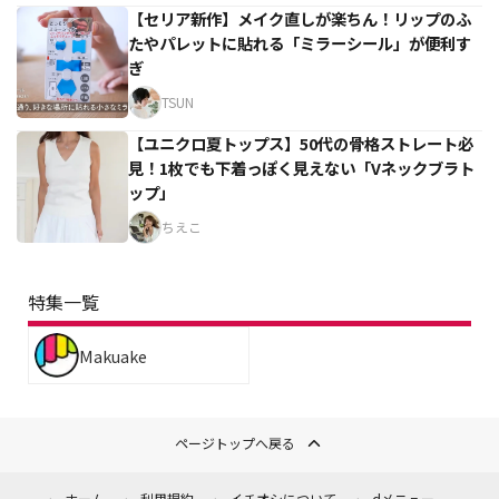
【セリア新作】メイク直しが楽ちん！リップのふ
たやパレットに貼れる「ミラーシール」が便利す
ぎ
TSUN
【ユニクロ夏トップス】50代の骨格ストレート必
見！1枚でも下着っぽく見えない「Vネックブラト
ップ」
ちえこ
特集一覧
Makuake
ページトップへ戻る
ホーム
利用規約
イチオシについて
dメニュー