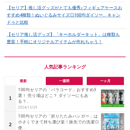
【セリア】推し活グッズがとても優秀♪フィギュアケースお
すすめ4種類！ぬいぐるみサイズ◎100均ダイソー、キャン
ドゥと比較
【セリア推し活グッズ】「キーホルダーキット」は種類も
豊富！手軽にオリジナルアイテムが作れちゃう！
最新
一週間
一ヶ月
100均セリアの「パラコード」おすすめ3
選！ 売り場はどこ？ ダイソーにもあ
1
る？...
2024/12/29
100均セリアの「折りたたみハンガー」は
小さくできて持ち運び楽！旅先での洗濯◎
2
便...