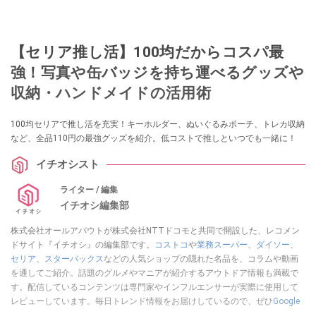
【セリア推し活】100均だからコスパ最
強！写真や缶バッジを持ち運べるグッズや
収納・ハンドメイドの活用術
100均セリアで推し活を充実！キーホルダー、ぬいぐるみポーチ、トレカ収納
など、全品110円の最強グッズを紹介。低コストで推しといつでも一緒に！
イチオシスト
ライター / 編集
イチオシ編集部
株式会社オールアバウトが株式会社NTTドコモと共同で開設した、レコメン
ドサイト『イチオシ』の編集部です。
コストコ
や
業務スーパー
、
ダイソー
、
セリア
、
スターバックス
などの人気ショップの隠れた名品を、コラムや動画
を通してご紹介。話題のグルメやマニアが紹介するアウトドア情報も満載で
す。配信しているコンテンツは専門家やインフルエンサーが実際に使用して
レビューしています。毎日トレンド情報をお届けしているので、ぜひ
Google
ニュースでフォロー
してください！