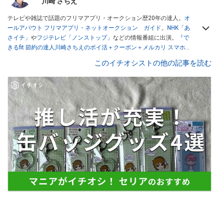
川崎 さちえ
テレビや雑誌で話題のフリマアプリ・オークション歴20年の達人。
オ
ールアバウト フリマアプリ・ネットオークション ガイド
。
NHK「あ
さイチ」
や
フジテレビ「ノンストップ」
などの情報番組に出演。
『で
きるfit 節約の達人川崎さちえのポイ活＋クーポン＋メルカリ スマホで
おトク術』（インプレス刊）
、
『「ゆる副業」のはじめかた メルカリ
このイチオシストの他の記事を読む
スマホ1つでスキマ時間に効率的に稼ぐ！』（翔泳社刊）
ほか著書多
数。ブログは
「川崎さちえのごちゃまぜ日記」
。
■経歴：2003年、夫が子育てをするために、突然会社を辞める。翌月
からの給料が０円になり、家にいながら、しかも空いた時間でできる
オークションに目をつける。しかし、取引の仕方がわからずに、まず
は落札者として参加。その後、出品者側にまわり、家の中の物を出品
しまくる。出品する物がほぼなくなってからは、仕入れを経験。ネッ
トオークションを生活の一部に取り入れるべく、「ネットオークショ
ンやフリマアプリは生活のインフラになる」という考えを持つ。また
消費税増税の社会においては、ネットオークションやフリマアプリが
家計の救世主になりえると考え、業者とは違う視点でユーザーとして
参加中。