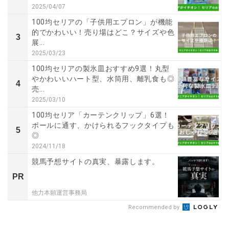
2025/04/07
100均セリアの「子供用エプロン」が機能
的でかわいい！売り場はどこ？サイズや色
3
展...
2025/03/23
100均セリアの製氷皿おすすめ9選！丸型
やかわいいハート型、水筒用、離乳食も◎
4
売...
2025/03/10
100均セリア「カーテンクリップ」6選！
ポールに通す、かけられるフックタイプも
5
◎
2024/11/18
競馬予想サイトの真実、暴露します。
PR
他力本願運営事務局
Recommended by