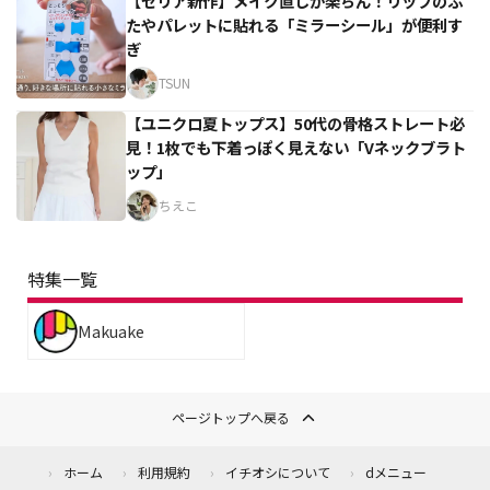
【セリア新作】メイク直しが楽ちん！リップのふ
たやパレットに貼れる「ミラーシール」が便利す
ぎ
TSUN
【ユニクロ夏トップス】50代の骨格ストレート必
見！1枚でも下着っぽく見えない「Vネックブラト
ップ」
ちえこ
特集一覧
Makuake
ページトップへ戻る
ホーム
利用規約
イチオシについて
dメニュー