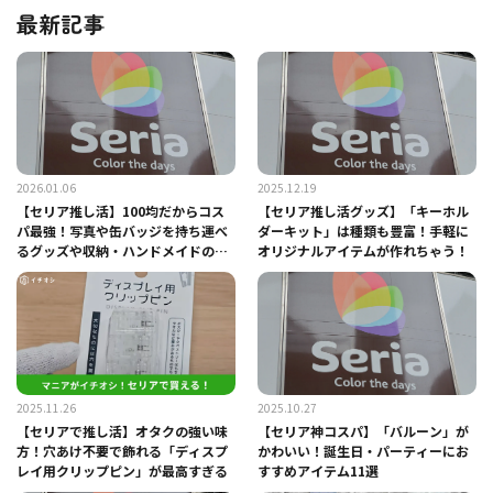
最新記事
2026.01.06
2025.12.19
【セリア推し活】100均だからコス
【セリア推し活グッズ】「キーホル
パ最強！写真や缶バッジを持ち運べ
ダーキット」は種類も豊富！手軽に
るグッズや収納・ハンドメイドの活
オリジナルアイテムが作れちゃう！
用術
2025.11.26
2025.10.27
【セリアで推し活】オタクの強い味
【セリア神コスパ】「バルーン」が
方！穴あけ不要で飾れる「ディスプ
かわいい！誕生日・パーティーにお
レイ用クリップピン」が最高すぎる
すすめアイテム11選