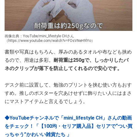
画像出典：YouTube/mini_lifestyle CHさん
（https://www.youtube.com/watch?v=FOsVNeH9lYo）
書類や写真はもちろん、厚みのあるタオルや布なども挟め
るので、用途は多彩。
耐荷重は250gで、しっかりしたバ
ネのクリップが落下を防止してくれるので安心です。
デスク前に設置して、勉強のプリントを挟む使い方もおす
すめ。推しのポスターを穴あけせずに飾りたい人にはまさ
にマストアイテムと言えるでしょう。
◆YouTubeチャンネルで「mini_lifestyle CH」さんの動画
をチェック！「【100均・セリア購入品】セリアで“つい買
っちゃう”かわいい雑貨たち 」