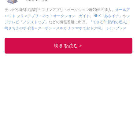
テレビや雑誌で話題のフリマアプリ・オークション歴20年の達人。
オールア
バウト フリマアプリ・ネットオークション ガイド
。
NHK「あさイチ」
や
フ
ジテレビ「ノンストップ」
などの情報番組に出演。
『できるfit 節約の達人川
崎さちえのポイ活＋クーポン＋メルカリ スマホでおトク術』（インプレス
刊）
、
『「ゆる副業」のはじめかた メルカリ スマホ1つでスキマ時間に効率
的に稼ぐ！』（翔泳社刊）
ほか著書多数。ブログは
「川崎さちえのごちゃま
続きを読む＞
ぜ日記」
。
■経歴：2003年、夫が子育てをするために、突然会社を辞める。翌月からの
給料が０円になり、家にいながら、しかも空いた時間でできるオークション
に目をつける。しかし、取引の仕方がわからずに、まずは落札者として参
加。その後、出品者側にまわり、家の中の物を出品しまくる。出品する物が
ほぼなくなってからは、仕入れを経験。ネットオークションを生活の一部に
取り入れるべく、「ネットオークションやフリマアプリは生活のインフラに
なる」という考えを持つ。また消費税増税の社会においては、ネットオーク
ションやフリマアプリが家計の救世主になりえると考え、業者とは違う視点
でユーザーとして参加中。
このイチオシストの他の記事を読む