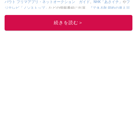
バウト フリマアプリ・ネットオークション ガイド
。
NHK「あさイチ」
や
フ
ジテレビ「ノンストップ」
などの情報番組に出演。
『できるfit 節約の達人川
崎さちえのポイ活＋クーポン＋メルカリ スマホでおトク術』（インプレス
刊）
、
『「ゆる副業」のはじめかた メルカリ スマホ1つでスキマ時間に効率
続きを読む＞
的に稼ぐ！』（翔泳社刊）
ほか著書多数。ブログは
「川崎さちえのごちゃま
ぜ日記」
。
■経歴：2003年、夫が子育てをするために、突然会社を辞める。翌月からの
給料が０円になり、家にいながら、しかも空いた時間でできるオークション
に目をつける。しかし、取引の仕方がわからずに、まずは落札者として参
加。その後、出品者側にまわり、家の中の物を出品しまくる。出品する物が
ほぼなくなってからは、仕入れを経験。ネットオークションを生活の一部に
取り入れるべく、「ネットオークションやフリマアプリは生活のインフラに
なる」という考えを持つ。また消費税増税の社会においては、ネットオーク
ションやフリマアプリが家計の救世主になりえると考え、業者とは違う視点
でユーザーとして参加中。
このイチオシストの他の記事を読む