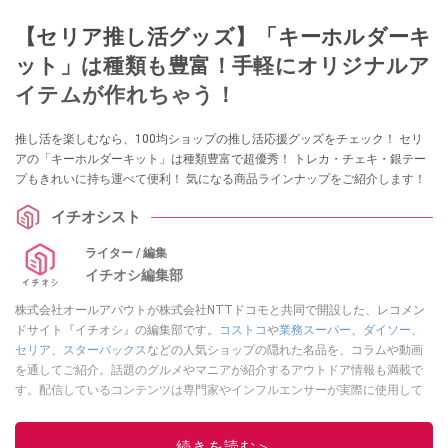
【セリア推し活グッズ】「キーホルダーキ
ット」は種類も豊富！手軽にオリジナルア
イテムが作れちゃう！
推し活を楽しむなら、100均ショップの推し活応援グッズをチェック！ セリ
アの「キーホルダーキット」は種類豊富で超優秀！ トレカ・チェキ・銀テー
プもきれいに持ち運べて便利！ 気になる商品ラインナップをご紹介します！
イチオシスト
ライター / 編集
イチオシ編集部
株式会社オールアバウトが株式会社NTTドコモと共同で開設した、レコメン
ドサイト『イチオシ』の編集部です。
コストコ
や
業務スーパー
、
ダイソー
、
セリア
、
スターバックス
などの人気ショップの隠れた名品を、コラムや動画
を通してご紹介。話題のグルメやマニアが紹介するアウトドア情報も満載で
す。配信しているコンテンツは専門家やインフルエンサーが実際に使用して
レビューしています。毎日トレンド情報をお届けしているので、ぜひ
Google
ニュースでフォロー
してください！
続きを読む＞