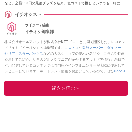
など、全品110円の最強グッズを紹介。低コストで推しといつでも一緒に！
イチオシスト
ライター / 編集
イチオシ編集部
株式会社オールアバウトが株式会社NTTドコモと共同で開設した、レコメン
ドサイト『イチオシ』の編集部です。
コストコ
や
業務スーパー
、
ダイソー
、
セリア
、
スターバックス
などの人気ショップの隠れた名品を、コラムや動画
を通してご紹介。話題のグルメやマニアが紹介するアウトドア情報も満載で
す。配信しているコンテンツは専門家やインフルエンサーが実際に使用して
レビューしています。毎日トレンド情報をお届けしているので、ぜひ
Google
ニュースでフォロー
してください！
このイチオシストの他の記事を読む
続きを読む＞