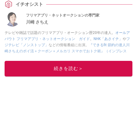
イチオシスト
す！
フリマアプリ・ネットオークションの専門家
川崎 さちえ
テレビや雑誌で話題のフリマアプリ・オークション歴20年の達人。
オールア
バウト フリマアプリ・ネットオークション ガイド
。
NHK「あさイチ」
や
フ
ジテレビ「ノンストップ」
などの情報番組に出演。
『できるfit 節約の達人川
崎さちえのポイ活＋クーポン＋メルカリ スマホでおトク術』（インプレス
刊）
、
『「ゆる副業」のはじめかた メルカリ スマホ1つでスキマ時間に効率
的に稼ぐ！』（翔泳社刊）
ほか著書多数。ブログは
「川崎さちえのごちゃま
続きを読む＞
ぜ日記」
。
■経歴：2003年、夫が子育てをするために、突然会社を辞める。翌月からの
給料が０円になり、家にいながら、しかも空いた時間でできるオークション
に目をつける。しかし、取引の仕方がわからずに、まずは落札者として参
加。その後、出品者側にまわり、家の中の物を出品しまくる。出品する物が
ほぼなくなってからは、仕入れを経験。ネットオークションを生活の一部に
取り入れるべく、「ネットオークションやフリマアプリは生活のインフラに
なる」という考えを持つ。また消費税増税の社会においては、ネットオーク
ションやフリマアプリが家計の救世主になりえると考え、業者とは違う視点
でユーザーとして参加中。
このイチオシストの他の記事を読む