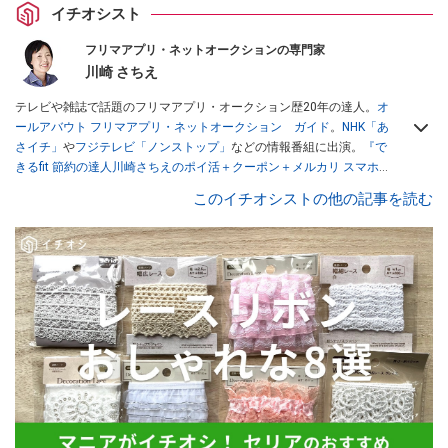
イチオシスト
フリマアプリ・ネットオークションの専門家
川崎 さちえ
テレビや雑誌で話題のフリマアプリ・オークション歴20年の達人。
オ
ールアバウト フリマアプリ・ネットオークション ガイド
。
NHK「あ
さイチ」
や
フジテレビ「ノンストップ」
などの情報番組に出演。
『で
きるfit 節約の達人川崎さちえのポイ活＋クーポン＋メルカリ スマホで
おトク術』（インプレス刊）
、
『「ゆる副業」のはじめかた メルカリ
このイチオシストの他の記事を読む
スマホ1つでスキマ時間に効率的に稼ぐ！』（翔泳社刊）
ほか著書多
数。ブログは
「川崎さちえのごちゃまぜ日記」
。
■経歴：2003年、夫が子育てをするために、突然会社を辞める。翌月
からの給料が０円になり、家にいながら、しかも空いた時間でできる
オークションに目をつける。しかし、取引の仕方がわからずに、まず
は落札者として参加。その後、出品者側にまわり、家の中の物を出品
しまくる。出品する物がほぼなくなってからは、仕入れを経験。ネッ
トオークションを生活の一部に取り入れるべく、「ネットオークショ
ンやフリマアプリは生活のインフラになる」という考えを持つ。また
消費税増税の社会においては、ネットオークションやフリマアプリが
家計の救世主になりえると考え、業者とは違う視点でユーザーとして
参加中。