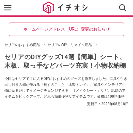
ホームページアドレス（URL）変更のお知らせ
セリアのおすすめ商品
セリアのDIY・リメイク用品
セリアのDIYグッズ14選【簡単】シート、
木板、取っ手などパーツ充実！小物収納棚
今回はセリアで手に入るDIYにおすすめのグッズを厳選しました。工具や引き
出し付きの棚が作れる「桐すのこ」と「木製トレイ」、家具やインテリア小
物に貼るだけでイメージチェンジできる「リメイクシート」など、話題のア
イテムをピックアップ。どれも簡単便利なアイテムです。価格は100均価格
で、いずれも高コスパのものばかり。あわせてSNSでの口コミもお届けしま
更新日：
2023年08月18日
す。