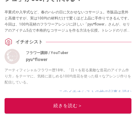
卒業式や入学式など、春のハレの日に欠かせないコサージュ。市販品は意外
と高価ですが、実は100均の材料だけで驚くほど上品に手作りできるんです。
今回は、100均花材のフラワーアレンジに詳しい「pyu*flower」さんが、セリ
アのアイテム5点で本格的なコサージュを作る方法を伝授。トレンドのリボン
を取り入れた、初心者でも失敗しないオシャレなアクセサリーの作り方を詳
イチオシスト
しくご紹介します。
フラワー講師 / YouTuber
pyu*flower
アーティフィシャルフラワー歴18年。「日々を彩る素敵な造花のアイテム作
り方」をテーマに、気軽に楽しめる100均造花を使った様々なアレンジ作りを
配信している。
このイチオシストの他の記事を読む
続きを読む＞