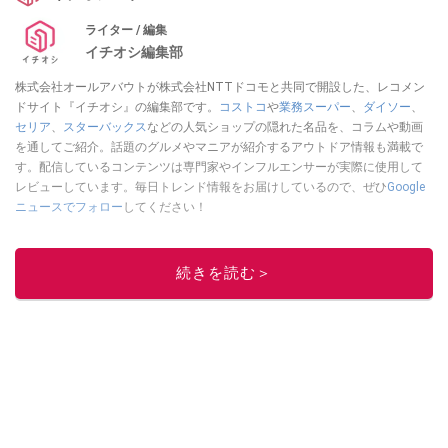
ライター / 編集
イチオシ編集部
株式会社オールアバウトが株式会社NTTドコモと共同で開設した、レコメン
ドサイト『イチオシ』の編集部です。
コストコ
や
業務スーパー
、
ダイソー
、
セリア
、
スターバックス
などの人気ショップの隠れた名品を、コラムや動画
を通してご紹介。話題のグルメやマニアが紹介するアウトドア情報も満載で
す。配信しているコンテンツは専門家やインフルエンサーが実際に使用して
レビューしています。毎日トレンド情報をお届けしているので、ぜひ
Google
ニュースでフォロー
してください！
このイチオシストの他の記事を読む
続きを読む＞