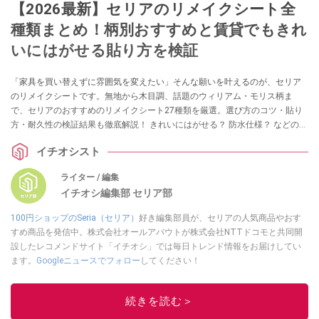
【2026最新】セリアのリメイクシート全
種類まとめ！柄別おすすめと賃貸でもきれ
いにはがせる貼り方を検証
「家具を買い替えずに雰囲気を変えたい」そんな願いを叶えるのが、セリア
のリメイクシートです。無地から木目調、話題のウィリアム・モリス柄ま
で、セリアのおすすめのリメイクシート27種類を厳選。選び方のコツ・貼り
方・耐久性の検証結果も徹底解説！ きれいにはがせる？ 防水仕様？ などの気
になる情報も！ リメイクシートを試したいという方は、ぜひチェックしてみ
イチオシスト
てくださいね。
ライター / 編集
イチオシ編集部 セリア部
100円ショップのSeria（セリア）
好き編集部員が、セリアの人気商品やおす
すめ商品を発信中。株式会社オールアバウトが株式会社NTTドコモと共同開
設したレコメンドサイト「イチオシ」では毎日トレンド情報をお届けしてい
ます。
Googleニュースでフォロー
してください！
このイチオシストの他の記事を読む
続きを読む＞