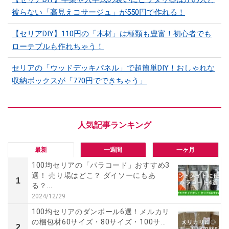
被らない「高見えコサージュ」が550円で作れる！
【セリアDIY】110円の「木材」は種類も豊富！初心者でも
ローテブルも作れちゃう！
セリアの「ウッドデッキパネル」で超簡単DIY！おしゃれな
収納ボックスが「770円でできちゃう」
最新
一週間
一ヶ月
100均セリアの「パラコード」おすすめ3
選！ 売り場はどこ？ ダイソーにもあ
1
る？...
2024/12/29
100均セリアのダンボール6選！メルカリ
の梱包材60サイズ・80サイズ・100サ...
2