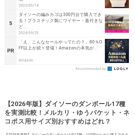
2023/05/14
ダイソーの編みカゴは300円台で購入でき
る！プラスチック製にワイヤー・蓋付きな
5
ど...
2024/09/25
「え、こんなセールやってたの？」80％O
FF以上が続々登場！Amazonの本気が...
PR
Amazon
Recommended by
【2026年版】ダイソーのダンボール17種
を実測比較！メルカリ・ゆうパケット・ネ
コポス用サイズ別おすすめはどれ？
【2026年最新】ダイソーのダンボールは全17種・110円からから購入できま