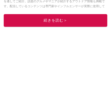
を通してご紹介。話題のグルメやマニアが紹介するアウトドア情報も満載で
す。配信しているコンテンツは専門家やインフルエンサーが実際に使用して
レビューしています。毎日トレンド情報をお届けしているので、ぜひ
Google
ニュースでフォロー
してください！
続きを読む＞
このイチオシストの他の記事を読む