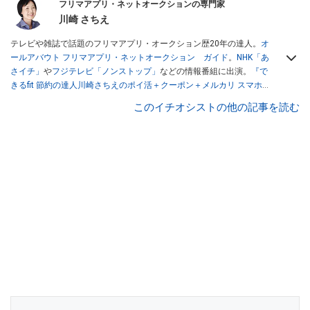
フリマアプリ・ネットオークションの専門家
川崎 さちえ
テレビや雑誌で話題のフリマアプリ・オークション歴20年の達人。
オ
ールアバウト フリマアプリ・ネットオークション ガイド
。
NHK「あ
さイチ」
や
フジテレビ「ノンストップ」
などの情報番組に出演。
『で
きるfit 節約の達人川崎さちえのポイ活＋クーポン＋メルカリ スマホで
おトク術』（インプレス刊）
、
『「ゆる副業」のはじめかた メルカリ
このイチオシストの他の記事を読む
スマホ1つでスキマ時間に効率的に稼ぐ！』（翔泳社刊）
ほか著書多
数。ブログは
「川崎さちえのごちゃまぜ日記」
。
■経歴：2003年、夫が子育てをするために、突然会社を辞める。翌月
からの給料が０円になり、家にいながら、しかも空いた時間でできる
オークションに目をつける。しかし、取引の仕方がわからずに、まず
は落札者として参加。その後、出品者側にまわり、家の中の物を出品
しまくる。出品する物がほぼなくなってからは、仕入れを経験。ネッ
トオークションを生活の一部に取り入れるべく、「ネットオークショ
ンやフリマアプリは生活のインフラになる」という考えを持つ。また
消費税増税の社会においては、ネットオークションやフリマアプリが
家計の救世主になりえると考え、業者とは違う視点でユーザーとして
参加中。