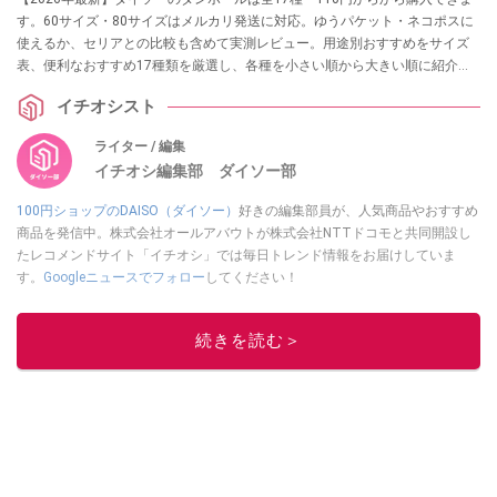
す。60サイズ・80サイズはメルカリ発送に対応。ゆうパケット・ネコポスに
使えるか、セリアとの比較も含めて実測レビュー。用途別おすすめをサイズ
表、便利なおすすめ17種類を厳選し、各種を小さい順から大きい順に紹介。
サイズ、材質、使い方をレビュー。売り場での探し方も教えます。
イチオシスト
ライター / 編集
イチオシ編集部 ダイソー部
100円ショップのDAISO（ダイソー）
好きの編集部員が、人気商品やおすすめ
商品を発信中。株式会社オールアバウトが株式会社NTTドコモと共同開設し
たレコメンドサイト「イチオシ」では毎日トレンド情報をお届けしていま
す。
Googleニュースでフォロー
してください！
このイチオシストの他の記事を読む
続きを読む＞