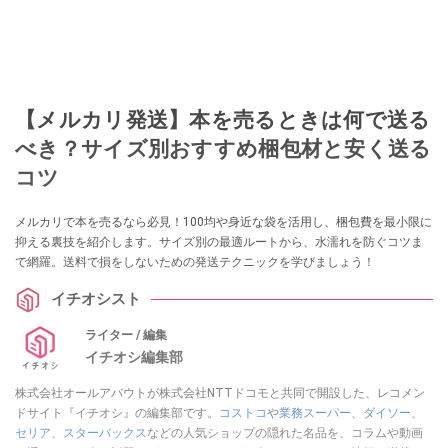
【メルカリ発送】本を売るときは何で送る
べき？サイズ別おすすめ梱包材と安く送る
コツ
メルカリで本を売るなら必見！100均や身近な袋を活用し、梱包費を最小限に
抑える裏技を紹介します。サイズ別の最適ルートから、水濡れを防ぐコツま
で網羅。送料で損をしないための発送テクニックを学びましょう！
イチオシスト
ライター / 編集
イチオシ編集部
株式会社オールアバウトが株式会社NTTドコモと共同で開設した、レコメン
ドサイト『イチオシ』の編集部です。
コストコ
や
業務スーパー
、
ダイソー
、
セリア
、
スターバックス
などの人気ショップの隠れた名品を、コラムや動画