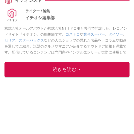
イチオシスト
ライター / 編集
イチオシ編集部
株式会社オールアバウトが株式会社NTTドコモと共同で開設した、レコメン
ドサイト『イチオシ』の編集部です。
コストコ
や
業務スーパー
、
ダイソー
、
セリア
、
スターバックス
などの人気ショップの隠れた名品を、コラムや動画
を通してご紹介。話題のグルメやマニアが紹介するアウトドア情報も満載で
す。配信しているコンテンツは専門家やインフルエンサーが実際に使用して
レビューしています。毎日トレンド情報をお届けしているので、ぜひ
Google
ニュースでフォロー
してください！
続きを読む＞
このイチオシストの他の記事を読む