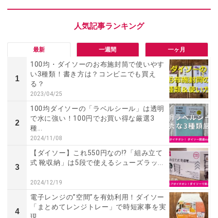
最新
一週間
一ヶ月
100均・ダイソーのお布施封筒で使いやす
い3種類！書き方は？コンビニでも買え
1
る？
2023/04/25
100均ダイソーの「ラベルシール」は透明
で水に強い！100円でお買い得な厳選3
2
種...
2024/11/08
【ダイソー】これ550円なの!?「組み立て
式 靴収納」は5段で使えるシューズラッ...
3
2024/12/19
電子レンジの”空間”を有効利用！ダイソー
「まとめてレンジトレー」で時短家事を実
4
現