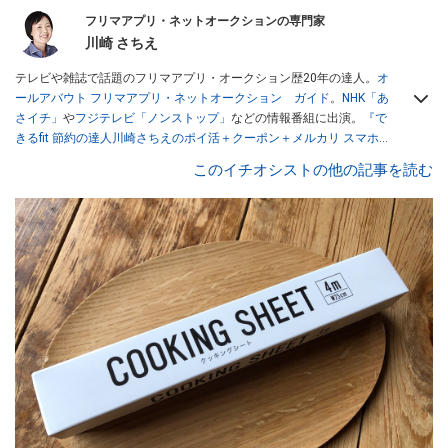
フリマアプリ・ネットオークションの専門家
川崎 さちえ
テレビや雑誌で話題のフリマアプリ・オークション歴20年の達人。
オ
ールアバウト フリマアプリ・ネットオークション ガイド
。
NHK「あ
さイチ」
や
フジテレビ「ノンストップ」
などの情報番組に出演。
『で
きるfit 節約の達人川崎さちえのポイ活＋クーポン＋メルカリ スマホで
おトク術』（インプレス刊）
、
『「ゆる副業」のはじめかた メルカリ
このイチオシストの他の記事を読む
スマホ1つでスキマ時間に効率的に稼ぐ！』（翔泳社刊）
ほか著書多
数。ブログは
「川崎さちえのごちゃまぜ日記」
。
■経歴：2003年、夫が子育てをするために、突然会社を辞める。翌月
からの給料が０円になり、家にいながら、しかも空いた時間でできる
オークションに目をつける。しかし、取引の仕方がわからずに、まず
は落札者として参加。その後、出品者側にまわり、家の中の物を出品
しまくる。出品する物がほぼなくなってからは、仕入れを経験。ネッ
トオークションを生活の一部に取り入れるべく、「ネットオークショ
ンやフリマアプリは生活のインフラになる」という考えを持つ。また
消費税増税の社会においては、ネットオークションやフリマアプリが
家計の救世主になりえると考え、業者とは違う視点でユーザーとして
参加中。