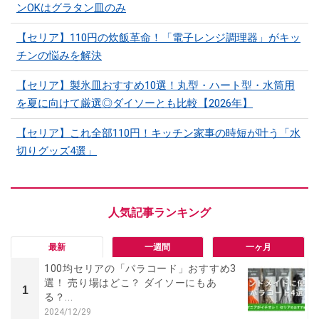
ンOKはグラタン皿のみ
【セリア】110円の炊飯革命！「電子レンジ調理器」がキッ
チンの悩みを解決
【セリア】製氷皿おすすめ10選！丸型・ハート型・水筒用
を夏に向けて厳選◎ダイソーとも比較【2026年】
【セリア】これ全部110円！キッチン家事の時短が叶う「水
切りグッズ4選」
最新
一週間
一ヶ月
100均セリアの「パラコード」おすすめ3
選！ 売り場はどこ？ ダイソーにもあ
1
る？...
2024/12/29