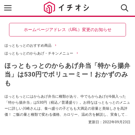
ホームページアドレス（URL）変更のお知らせ
ほっともっとのおすすめ商品
ほっともっとのからあげ・チキンメニュー
ほっともっとのからあげ弁当「特から揚弁
当」は530円でボリューミー！おかずのみ
も
ほっともっとにはからあげ弁当に種類があり、中でもからあげが6個入った
「特から揚弁当」は530円（税込／普通盛り）。お得なほっともっとのメニュ
ーに詳しい川崎さんは、食べ盛りの子どもも大満足の容量と美味しさを高評
価！ ご飯の量と種類で変わる価格、カロリー、温め方を解説し、実食してレ
ポ。かんたんにできるおすすめのアレンジレシピも紹介します。
更新日：
2022年09月23日