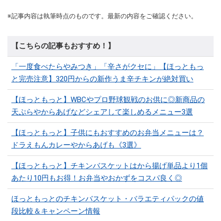
※記事内容は執筆時点のものです。最新の内容をご確認ください。
【こちらの記事もおすすめ！】
「一度食べたらやみつき」「辛さがクセに」【ほっともっ
と完売注意】320円からの新作うま辛チキンが絶対買い
【ほっともっと】WBCやプロ野球観戦のお供に◎新商品の
天ぷらやからあげなどシェアして楽しめるメニュー3選
【ほっともっと】子供にもおすすめのお弁当メニューは？
ドラえもんカレーやからあげも《3選》
【ほっともっと】チキンバスケットはから揚げ単品より1個
あたり10円もお得！お弁当やおかずをコスパ良く◎
ほっともっとのチキンバスケット・バラエティパックの値
段比較＆キャンペーン情報