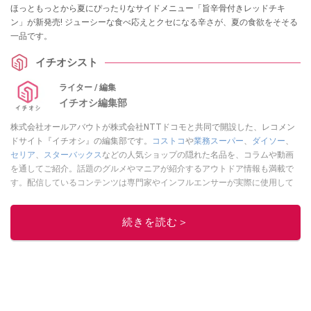
ほっともっとから夏にぴったりなサイドメニュー「旨辛骨付きレッドチキ
ン」が新発売! ジューシーな食べ応えとクセになる辛さが、夏の食欲をそそる
一品です。
イチオシスト
ライター / 編集
イチオシ編集部
株式会社オールアバウトが株式会社NTTドコモと共同で開設した、レコメン
ドサイト『イチオシ』の編集部です。
コストコ
や
業務スーパー
、
ダイソー
、
セリア
、
スターバックス
などの人気ショップの隠れた名品を、コラムや動画
を通してご紹介。話題のグルメやマニアが紹介するアウトドア情報も満載で
す。配信しているコンテンツは専門家やインフルエンサーが実際に使用して
レビューしています。毎日トレンド情報をお届けしているので、ぜひ
Google
ニュースでフォロー
してください！
続きを読む＞
このイチオシストの他の記事を読む