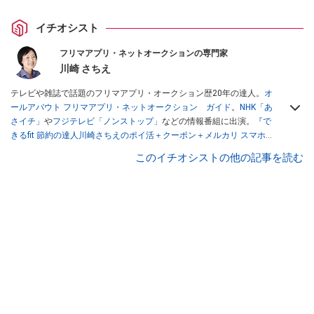
イチオシスト
フリマアプリ・ネットオークションの専門家
川崎 さちえ
テレビや雑誌で話題のフリマアプリ・オークション歴20年の達人。
オ
ールアバウト フリマアプリ・ネットオークション ガイド
。
NHK「あ
さイチ」
や
フジテレビ「ノンストップ」
などの情報番組に出演。
『で
きるfit 節約の達人川崎さちえのポイ活＋クーポン＋メルカリ スマホで
おトク術』（インプレス刊）
、
『「ゆる副業」のはじめかた メルカリ
このイチオシストの他の記事を読む
スマホ1つでスキマ時間に効率的に稼ぐ！』（翔泳社刊）
ほか著書多
数。ブログは
「川崎さちえのごちゃまぜ日記」
。
■経歴：2003年、夫が子育てをするために、突然会社を辞める。翌月
からの給料が０円になり、家にいながら、しかも空いた時間でできる
オークションに目をつける。しかし、取引の仕方がわからずに、まず
は落札者として参加。その後、出品者側にまわり、家の中の物を出品
しまくる。出品する物がほぼなくなってからは、仕入れを経験。ネッ
トオークションを生活の一部に取り入れるべく、「ネットオークショ
ンやフリマアプリは生活のインフラになる」という考えを持つ。また
消費税増税の社会においては、ネットオークションやフリマアプリが
家計の救世主になりえると考え、業者とは違う視点でユーザーとして