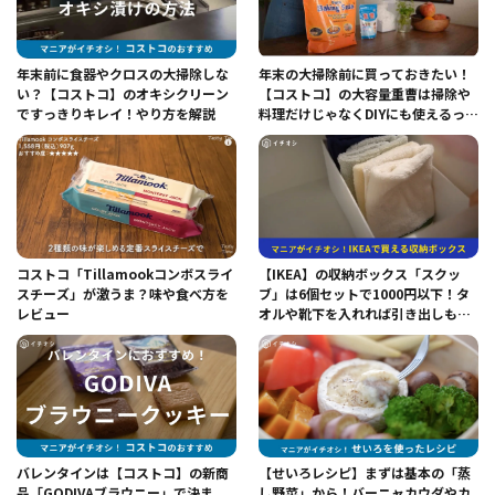
年末前に食器やクロスの大掃除しな
年末の大掃除前に買っておきたい！
い？【コストコ】のオキシクリーン
【コストコ】の大容量重曹は掃除や
ですっきりキレイ！やり方を解説
料理だけじゃなくDIYにも使えるって
ホント？
コストコ「Tillamookコンボスライ
【IKEA】の収納ボックス「スクッ
スチーズ」が激うま？味や食べ方を
ブ」は6個セットで1000円以下！タ
レビュー
オルや靴下を入れれば引き出しもス
ッキリ片付く！
バレンタインは【コストコ】の新商
【せいろレシピ】まずは基本の「蒸
品「GODIVAブラウニー」で決ま
し野菜」から！バーニャカウダやカ