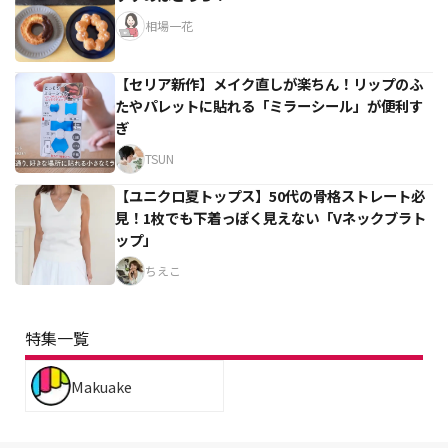
相場一花
【セリア新作】メイク直しが楽ちん！リップのふ
たやパレットに貼れる「ミラーシール」が便利す
ぎ
TSUN
【ユニクロ夏トップス】50代の骨格ストレート必
見！1枚でも下着っぽく見えない「Vネックブラト
ップ」
ちえこ
特集一覧
Makuake