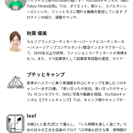
フィットネス系YouTuberの翔です！ YouTubeチャンネル「翔の
Tokyo Fitness日和」では、ダイエット、筋トレ、スパルタンレ
ースといった、フィットネスに関わる動画を配信しています プ
ロテインの紹介、運動やマッサ...
秋葉 優美
セルフブランドコーディネーター/パーソナルコーディネータ
ー/イメージアップコンサルタント/婚活インストラクターとし
て、3000名以上の研修、ファッションコーディネートの実績を
もつ。また、ママ起業家として起業家育成塾の運営、セミナ
ー・講演会な...
プチッとキャンプ
愛車のハスラーに乗り東海圏を中心にキャンプを楽しむソロキ
ャンパー女子25歳。『思い立ったが吉日。思い立ったがキャン
プ』のコンセプトで、SNSに写真や動画を投稿。YouTubeチャ
ンネル【プチッとキャンプ】では、キャンプ場やキャンプギア
紹介動...
leaf
夫婦2人と愛犬2匹とで暮らし、「いえ時間を楽しく過ごす」た
めの日々の工夫を自身のブログ「10年後も好きな家 家時間が