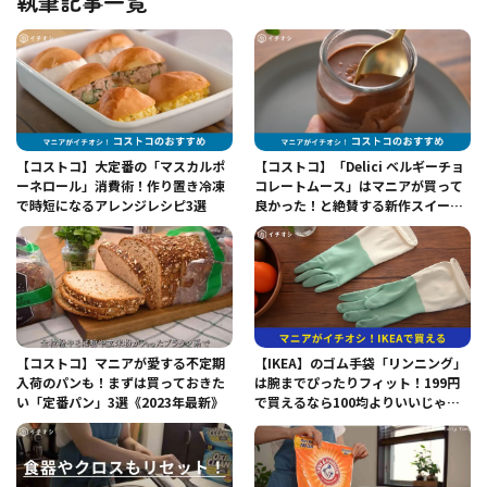
執筆記事一覧
【コストコ】大定番の「マスカルポ
【コストコ】「Delici ベルギーチョ
ーネロール」消費術！作り置き冷凍
コレートムース」はマニアが買って
で時短になるアレンジレシピ3選
良かった！と絶賛する新作スイー
ツ！
【コストコ】マニアが愛する不定期
【IKEA】のゴム手袋「リンニング」
入荷のパンも！まずは買っておきた
は腕までぴったりフィット！199円
い「定番パン」3選《2023年最新》
で買えるなら100均よりいいじゃ
ん！