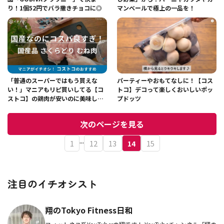
り！1個52円でバラ撒きチョコに◎
マンベールで極上の一品を！
「普通のスーパーではもう買えな
パーティーやおもてなしに！【コス
い！」マニアもリピ買いしてる【コ
トコ】デコって楽しくおいしいポッ
ストコ】の鶏肉が安いのに美味しい
プドッツ
と大絶賛！
次のページを見る
...
1
12
13
14
15
注目のイチオシスト
翔のTokyo Fitness日和