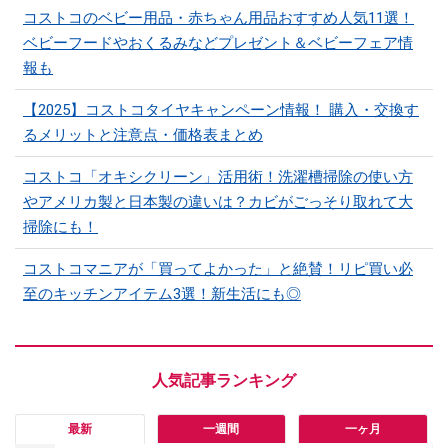
コストコのベビー用品・赤ちゃん用品おすすめ人気11選！
ベビーフードやおくるみなどプレゼント＆ベビーフェア情
報も
【2025】コストコタイヤキャンペーン情報！ 購入・交換す
るメリットと注意点・価格表まとめ
コストコ「オキシクリーン」活用術！洗濯槽掃除の使い方
やアメリカ製と日本製の違いは？カビがごっそり取れて大
掃除にも！
コストコマニアが「買ってよかった」と絶賛！リピ買い必
至のキッチンアイテム3選！新生活にも◎
最新
一週間
一ヶ月