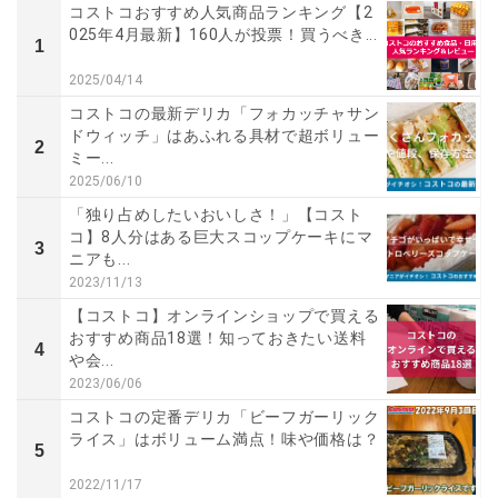
コストコおすすめ人気商品ランキング【2
025年4月最新】160人が投票！買うべき...
1
2025/04/14
コストコの最新デリカ「フォカッチャサン
ドウィッチ」はあふれる具材で超ボリュー
2
ミー...
2025/06/10
「独り占めしたいおいしさ！」【コスト
コ】8人分はある巨大スコップケーキにマ
3
ニアも...
2023/11/13
【コストコ】オンラインショップで買える
おすすめ商品18選！知っておきたい送料
4
や会...
2023/06/06
コストコの定番デリカ「ビーフガーリック
ライス」はボリューム満点！味や価格は？
5
2022/11/17