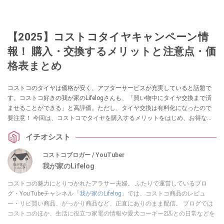
【2025】コストコタイヤキャンペーン情
報！ 購入・交換するメリットと注意点・価
格表まとめ
コストコのタイヤは価格が安く、アフターサービスが充実していると話題で
す。コストコ好きの我が家のLifelogさんも、「買い物中にタイヤ交換まで済
ませることができる」と高評価。ただし、タイヤ交換は有料化になったので
要注意！ 今回は、コストコでタイヤを購入するメリットをはじめ、お得なタ
イヤキャンペーン情報、ミシュラン・ヨコハマタイヤ・ピレリなどのメーカ
イチオシスト
ー別の価格表についてご紹介します。
コストコブロガー / YouTuber
我が家のLifelog
コストコの魅力にとりつかれたアラサー夫婦。 ふたりで運営しているブロ
グ・YouTubeチャンネル
「我が家のLifelog」
では、コストコ商品のレビュ
ー・リピ買い商品、がっかり商品など、正直にありのまま配信。 ブログでは
コストコのほか、生活に役立つ家電の情報や愛犬コーギー2匹との日常などを
書き綴っています。