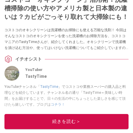
槽掃除の使い方やアメリカ製と日本製の違
いは？カビがごっそり取れて大掃除にも！
コストコのオキシクリーンは洗濯槽のお掃除にも使える万能な洗剤！ 今回は
そんなコストコのオキシクリーンを使った洗濯槽のお掃除方法を、コストコ
マニアのTastyTimeさんが、紹介してくれました。オキシクリーンで洗濯機
を漬け込む方法や、使ってはいけない洗濯機についてもご紹介していますの
でぜひ参考にしてみてくださいね。
イチオシスト
YouTuber
TastyTime
YouTubeチャンネル「
TastyTime
」でコストコや業務スーパーの購入品と料
理などを紹介しています。チャンネル名の通り「TastyTime＝美味しい時
間」をお届けすることで、日々の生活の中にちょっとした楽しさを感じて頂
けたら嬉しいです。ブログは
コチラ！
このイチオシストの他の記事を読む
続きを読む＞