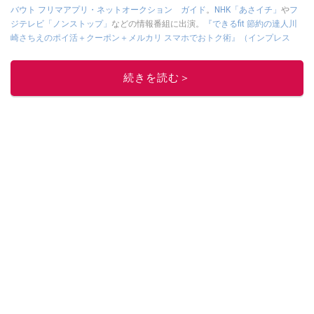
バウト フリマアプリ・ネットオークション ガイド
。
NHK「あさイチ」
や
フ
ジテレビ「ノンストップ」
などの情報番組に出演。
『できるfit 節約の達人川
崎さちえのポイ活＋クーポン＋メルカリ スマホでおトク術』（インプレス
刊）
、
『「ゆる副業」のはじめかた メルカリ スマホ1つでスキマ時間に効率
的に稼ぐ！』（翔泳社刊）
ほか著書多数。ブログは
「川崎さちえのごちゃま
続きを読む＞
ぜ日記」
。
■経歴：2003年、夫が子育てをするために、突然会社を辞める。翌月からの
給料が０円になり、家にいながら、しかも空いた時間でできるオークション
に目をつける。しかし、取引の仕方がわからずに、まずは落札者として参
加。その後、出品者側にまわり、家の中の物を出品しまくる。出品する物が
ほぼなくなってからは、仕入れを経験。ネットオークションを生活の一部に
取り入れるべく、「ネットオークションやフリマアプリは生活のインフラに
なる」という考えを持つ。また消費税増税の社会においては、ネットオーク
ションやフリマアプリが家計の救世主になりえると考え、業者とは違う視点
でユーザーとして参加中。
このイチオシストの他の記事を読む