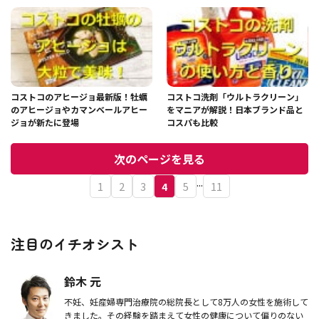
ンジ、冷凍保存方法を紹介
コストコのアヒージョ最新版！牡蠣
コストコ洗剤「ウルトラクリーン」
のアヒージョやカマンベールアヒー
をマニアが解説！日本ブランド品と
ジョが新たに登場
コスパも比較
次のページを見る
...
1
2
3
4
5
11
注目のイチオシスト
鈴木 元
不妊、妊産婦専門治療院の総院長として8万人の女性を施術して
きました。その経験を踏まえて女性の健康について偏りのない