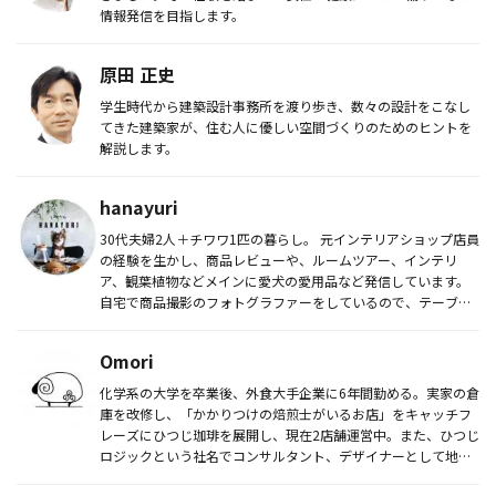
情報発信を目指します。
原田 正史
学生時代から建築設計事務所を渡り歩き、数々の設計をこなし
てきた建築家が、住む人に優しい空間づくりのためのヒントを
解説します。
hanayuri
30代夫婦2人＋チワワ1匹の暮らし。 元インテリアショップ店員
の経験を生かし、商品レビューや、ルームツアー、インテリ
ア、観葉植物などメインに愛犬の愛用品など発信しています。
自宅で商品撮影のフォトグラファーをしているので、テーブル
フ...
Omori
化学系の大学を卒業後、外食大手企業に6年間勤める。実家の倉
庫を改修し、「かかりつけの焙煎士がいるお店」をキャッチフ
レーズにひつじ珈琲を展開し、現在2店舗運営中。また、ひつじ
ロジックという社名でコンサルタント、デザイナーとして地元
のお店や牧場...