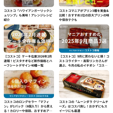
コストコ「ハワイアンガーリックシ
コストコマニアがプリン3種を実食&
ュリンプ」も美味！アレンジレシピ
比較！おすすめ1位の巨大プリンの味
紹介
や保存テクも
【コストコ】ケーキ在庫2026年2月
【コストコ】9月に買わないと損！コ
速報！ピスタチオなど新作価格とハ
ストコライター・高梨リンカさんが
ーフシートデザイン40種一覧
選ぶ、今月の私のイチオシ「コスト
コグルメ」3選
コストコのロングセラー「マフィ
コストコの「ムーンダラ クリームチ
ン」が1パック（6個入り）から買え
ーズ」はコスパ良し！おかずにもス
る！カロリーや値段、おすすめアレ
イーツにも最適