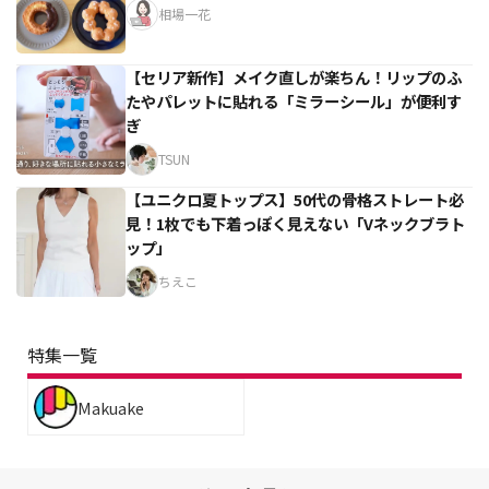
相場一花
【セリア新作】メイク直しが楽ちん！リップのふ
たやパレットに貼れる「ミラーシール」が便利す
ぎ
TSUN
【ユニクロ夏トップス】50代の骨格ストレート必
見！1枚でも下着っぽく見えない「Vネックブラト
ップ」
ちえこ
特集一覧
Makuake