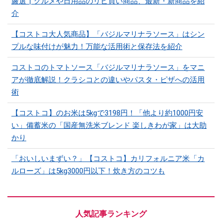
厳選┃グルメや日用品のリピ買い商品、最新・新商品を紹
介
【コストコ大人気商品】「バジルマリナラソース」はシン
プルな味付けが魅力！万能な活用術と保存法を紹介
コストコのトマトソース「バジルマリナラソース」をマニ
アが徹底解説！クラシコとの違いやパスタ・ピザへの活用
術
【コストコ】のお米は5kgで3198円！「他より約1000円安
い」備蓄米の「国産無洗米ブレンド 楽しきわが家」は大助
かり
「おいしいまずい？」【コストコ】カリフォルニア米「カ
ルローズ」は5kg3000円以下！炊き方のコツも