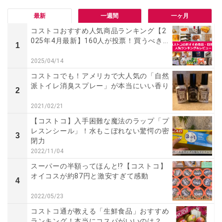
最新
一週間
一ヶ月
コストコおすすめ人気商品ランキング【2
025年4月最新】160人が投票！買うべき...
1
2025/04/14
コストコでも！アメリカで大人気の「自然
派トイレ消臭スプレー」が本当にいい香り
2
2021/02/21
【コストコ】入手困難な魔法のラップ「プ
レスンシール」！水もこぼれない驚愕の密
3
閉力
2022/11/04
スーパーの半額ってほんと⁉【コストコ】
オイコスが約87円と激安すぎて感動
4
2022/05/23
コストコ通が教える「生鮮食品」おすすめ
ランキング！本当にコスパがいいのは？