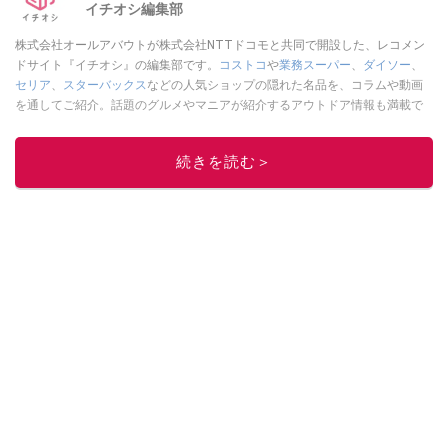
イチオシ編集部
株式会社オールアバウトが株式会社NTTドコモと共同で開設した、レコメン
ドサイト『イチオシ』の編集部です。
コストコ
や
業務スーパー
、
ダイソー
、
セリア
、
スターバックス
などの人気ショップの隠れた名品を、コラムや動画
を通してご紹介。話題のグルメやマニアが紹介するアウトドア情報も満載で
す。配信しているコンテンツは専門家やインフルエンサーが実際に使用して
レビューしています。毎日トレンド情報をお届けしているので、ぜひ
Google
続きを読む＞
ニュースでフォロー
してください！
このイチオシストの他の記事を読む