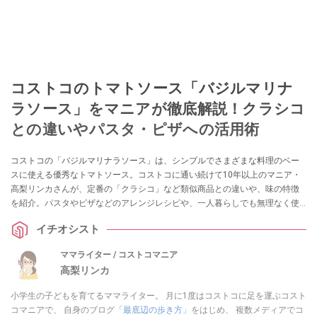
コストコのトマトソース「バジルマリナ
ラソース」をマニアが徹底解説！クラシコ
との違いやパスタ・ピザへの活用術
コストコの「バジルマリナラソース」は、シンプルでさまざまな料理のベー
スに使える優秀なトマトソース。コストコに通い続けて10年以上のマニア・
高梨リンカさんが、定番の「クラシコ」など類似商品との違いや、味の特徴
を紹介。パスタやピザなどのアレンジレシピや、一人暮らしでも無理なく使
い切る冷凍保存のコツを解説します。
イチオシスト
ママライター / コストコマニア
高梨リンカ
小学生の子どもを育てるママライター。 月に1度はコストコに足を運ぶコスト
コマニアで、 自身のブログ
「最底辺の歩き方」
をはじめ、 複数メディアでコ