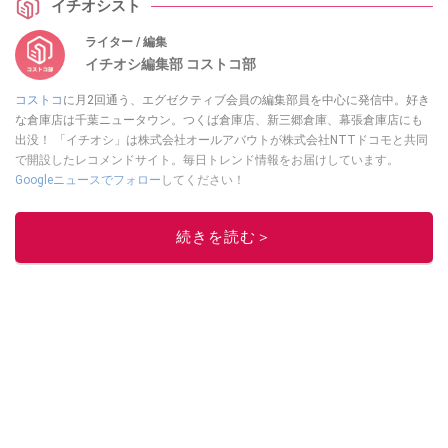
イチオシスト
ライター / 編集
イチオシ編集部 コストコ部
コストコ
に月2回通う、エグゼクティブ会員の編集部員を中心に発信中。好き
な倉庫店は千葉ニュータウン。つくば倉庫店、新三郷倉庫、幕張倉庫店にも
出没！ 「イチオシ」は株式会社オールアバウトが株式会社NTTドコモと共同
で開設したレコメンドサイト。毎日トレンド情報をお届けしています。
Googleニュースでフォロー
してください！
このイチオシストの他の記事を読む
続きを読む＞