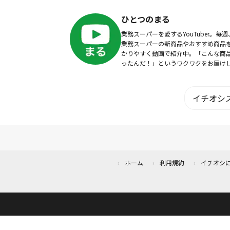
の施術に当たっています。読者の皆さ
肩こり・腰痛の緩和や予防に役立つよ
ひとつのまる
詳しい情報を...
業務スーパーを愛するYouTuber。毎週
業務スーパーの新商品やおすすめ商品
かりやすく動画で紹介中。「こんな商
ったんだ！」というワクワクをお届け
す。安くて美味しいものをハンティン
ることが特技。食生活アドバイザー2級
Twi...
イチオシス
ホーム
利用規約
イチオシ