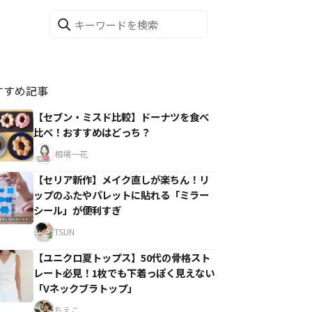
すすめ記事
【セブン・ミスド比較】ドーナツを食べ
比べ！おすすめはどっち？
相場一花
【セリア新作】メイク直しが楽ちん！リ
ップのふたやパレットに貼れる「ミラー
シール」が便利すぎ
TSUN
【ユニクロ夏トップス】50代の骨格スト
レート必見！1枚でも下着っぽく見えない
「Vネックブラトップ」
ちえこ