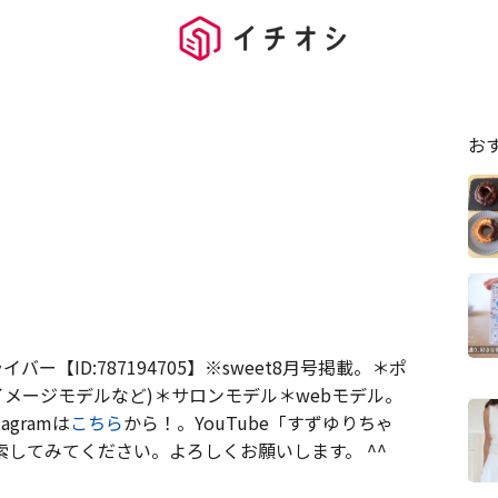
お
ー【ID:787194705】※sweet8月号掲載。＊ポ
イメージモデルなど)＊サロンモデル＊webモデル。
gramは
こちら
から！。YouTube「すずゆりちゃ
索してみてください。よろしくお願いします。 ^^