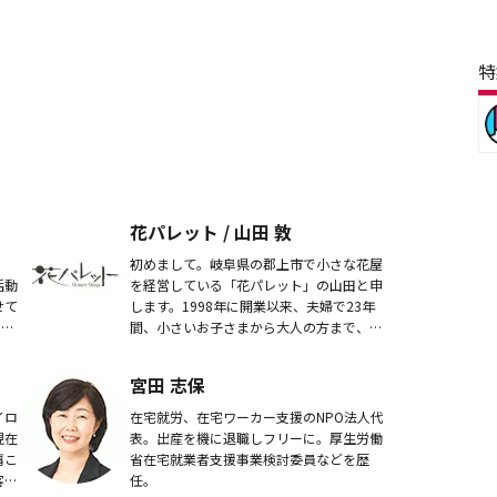
特
花パレット / 山田 敦
初めまして。岐阜県の郡上市で小さな花屋
活動
を経営している「花パレット」の山田と申
せて
します。1998年に開業以来、夫婦で23年
しな
間、小さいお子さまから大人の方まで、地
休
域の方々を中心にご利用いただいておりま
ンネ
す。当店が心を込めてお作りするフラワー
宮田 志保
アレンジ...
イロ
在宅就労、在宅ワーカー支援のNPO法人代
現在
表。出産を機に退職しフリーに。厚生労働
肩こ
省在宅就業者支援事業検討委員などを歴
客様
任。