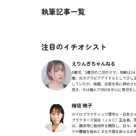
執筆記事一覧
注目のイチオシスト
えりんぎちゃんねる
0歳児、3歳児の二児のママ。年齢は24
歳。元々グラビアアイドルとして少し
していたが、結婚、出産を気に辞めさ
頂き、今は個人でSNSを中心に育児を
がら活動中。一昨年入社した会社は育
中。ずっとやりたかったYouTubeチャ
檜垣 暁子
ル｢え...
カイロプラクティック理学士・日本カ
プラクターズ協会（ＪＡＣ）正会員。
は、横浜市に施術所を開院し、日々、
りや腰痛を始めとする不調を訴えるお