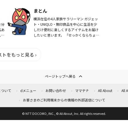
んの
う、
まとん
、
横浜在住の4人家族サラリーマン ガジェッ
を分
ト・UNIQLO・無印良品を中心に生活を少
品あ
しだけ便利に楽しくするアイテムをお届け
しま
したいと思います。 「せっかくならちょ
グす
っといいもの」 お買い物のお手伝いがで
。
き...
トをもっと見る ›
ページトップへ戻る
について
dメニュー
お問い合わせ
ママテナ
All About
All
お客さまのご利用端末からの情報の外部送信について
© NTT DOCOMO, INC., © All About, Inc. All rights reserved.