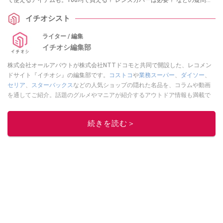
ついても解説します。
イチオシスト
ライター / 編集
イチオシ編集部
株式会社オールアバウトが株式会社NTTドコモと共同で開設した、レコメン
ドサイト『イチオシ』の編集部です。
コストコ
や
業務スーパー
、
ダイソー
、
セリア
、
スターバックス
などの人気ショップの隠れた名品を、コラムや動画
を通してご紹介。話題のグルメやマニアが紹介するアウトドア情報も満載で
す。配信しているコンテンツは専門家やインフルエンサーが実際に使用して
レビューしています。毎日トレンド情報をお届けしているので、ぜひ
Google
続きを読む＞
ニュースでフォロー
してください！
このイチオシストの他の記事を読む