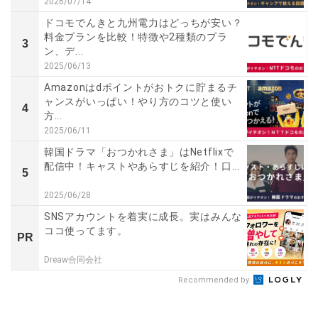
2026/07/14
ドコモでんきと九州電力はどっちが安い？
料金プランを比較！特徴や2種類のプラ
3
ン、デ...
2025/06/13
Amazonはdポイントがおトクに貯まるチ
ャンスがいっぱい！やり方のコツと使い
4
方...
2025/06/11
韓国ドラマ「おつかれさま」はNetflixで
配信中！キャストやあらすじを紹介！口...
5
2025/06/28
SNSアカウントを着実に成長。実はみんな
ココ使ってます。
PR
Dreaw合同会社
Recommended by