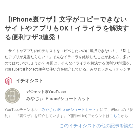
【iPhone裏ワザ】文字がコピーできない
サイトやアプリもOK！イライラを解決す
る便利ワザ3連発！
「サイトやアプリ内のテキストをコピペしたいのに選択できない！」「DLし
たアプリが見当たらない！」そんなイライラを経験したことがある方、多い
のではないでしょうか？ 今回は、そんなイライラを解決する便利ワザ3選を、
YouTubeでiPhoneの便利な使い方を紹介している、みやじぃさん（チャンネ
ル名：みやじぃ iPhone / ショートカット）が解説してくれました。気になる
イチオシスト
方は、ぜひ動画と合わせてチェックしてみてください。
ガジェット系YouTuber
みやじぃ iPhone/ショートカット
YouTubeチャンネル「
みやじぃ iPhone/ショートカット
」にて、iPhoneの『便
利』、『裏ワザ』を紹介しています。 X(旧twitter)アカウントは
こちら
から
このイチオシストの他の記事を読む