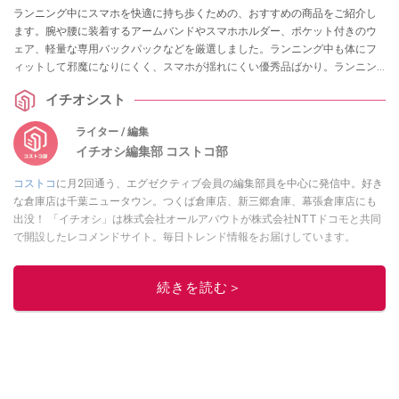
ランニング中にスマホを快適に持ち歩くための、おすすめの商品をご紹介し
ます。腕や腰に装着するアームバンドやスマホホルダー、ポケット付きのウ
ェア、軽量な専用バックパックなどを厳選しました。ランニング中も体にフ
ィットして邪魔になりにくく、スマホが揺れにくい優秀品ばかり。ランニン
グの時間を快適にしてくれるので、ぜひ注目してみてくださいね。
イチオシスト
ライター / 編集
イチオシ編集部 コストコ部
コストコ
に月2回通う、エグゼクティブ会員の編集部員を中心に発信中。好き
な倉庫店は千葉ニュータウン。つくば倉庫店、新三郷倉庫、幕張倉庫店にも
出没！ 「イチオシ」は株式会社オールアバウトが株式会社NTTドコモと共同
で開設したレコメンドサイト。毎日トレンド情報をお届けしています。
Googleニュースでフォロー
してください！
このイチオシストの他の記事を読む
続きを読む＞