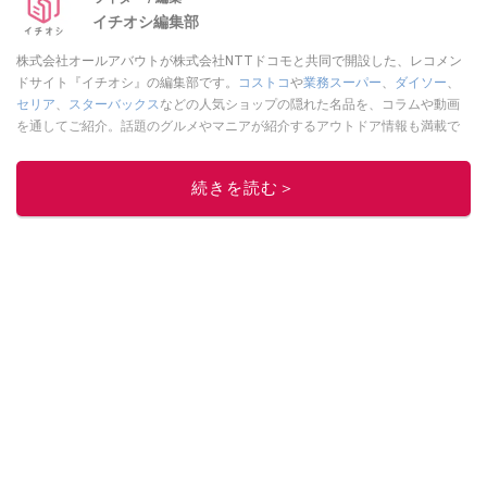
イチオシ編集部
株式会社オールアバウトが株式会社NTTドコモと共同で開設した、レコメン
ドサイト『イチオシ』の編集部です。
コストコ
や
業務スーパー
、
ダイソー
、
セリア
、
スターバックス
などの人気ショップの隠れた名品を、コラムや動画
を通してご紹介。話題のグルメやマニアが紹介するアウトドア情報も満載で
す。配信しているコンテンツは専門家やインフルエンサーが実際に使用して
レビューしています。毎日トレンド情報をお届けしているので、ぜひ
Google
続きを読む＞
ニュースでフォロー
してください！
このイチオシストの他の記事を読む