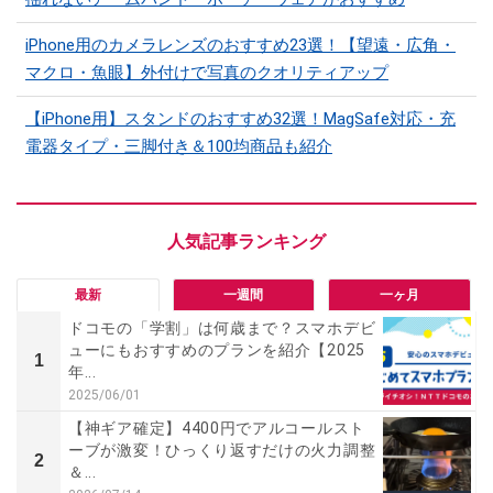
iPhone用のカメラレンズのおすすめ23選！【望遠・広角・
マクロ・魚眼】外付けで写真のクオリティアップ
【iPhone用】スタンドのおすすめ32選！MagSafe対応・充
電器タイプ・三脚付き＆100均商品も紹介
最新
一週間
一ヶ月
ドコモの「学割」は何歳まで？スマホデビ
ューにもおすすめのプランを紹介【2025
1
年...
2025/06/01
【神ギア確定】4400円でアルコールスト
ーブが激変！ひっくり返すだけの火力調整
2
＆...