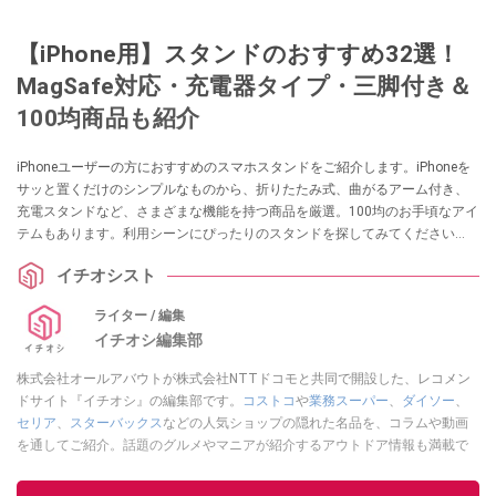
【iPhone用】スタンドのおすすめ32選！
MagSafe対応・充電器タイプ・三脚付き＆
100均商品も紹介
iPhoneユーザーの方におすすめのスマホスタンドをご紹介します。iPhoneを
サッと置くだけのシンプルなものから、折りたたみ式、曲がるアーム付き、
充電スタンドなど、さまざまな機能を持つ商品を厳選。100均のお手頃なアイ
テムもあります。利用シーンにぴったりのスタンドを探してみてください
ね。
イチオシスト
ライター / 編集
イチオシ編集部
株式会社オールアバウトが株式会社NTTドコモと共同で開設した、レコメン
ドサイト『イチオシ』の編集部です。
コストコ
や
業務スーパー
、
ダイソー
、
セリア
、
スターバックス
などの人気ショップの隠れた名品を、コラムや動画
を通してご紹介。話題のグルメやマニアが紹介するアウトドア情報も満載で
す。配信しているコンテンツは専門家やインフルエンサーが実際に使用して
レビューしています。毎日トレンド情報をお届けしているので、ぜひ
Google