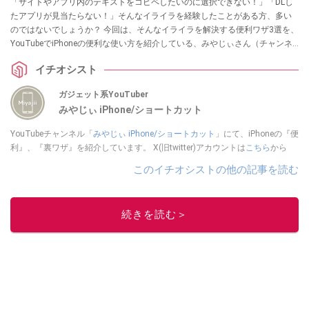
「サイトやアプリ内のテキストをコピペしたいのに選択できない！」「DLし
たアプリが見当たらない！」そんなイライラを経験したことがある方、多い
のではないでしょうか？ 今回は、そんなイライラを解決する便利ワザ3選を、
YouTubeでiPhoneの便利な使い方を紹介している、みやじぃさん（チャンネ
ル名：みやじぃ iPhone / ショートカット）が解説してくれました。気になる
イチオシスト
方は、ぜひ動画と合わせてチェックしてみてください。
ガジェット系YouTuber
みやじぃ iPhone/ショートカット
YouTubeチャンネル「
みやじぃ iPhone/ショートカット
」にて、iPhoneの『便
利』、『裏ワザ』を紹介しています。 X(旧twitter)アカウントは
こちら
から
このイチオシストの他の記事を読む
続きを読む＞