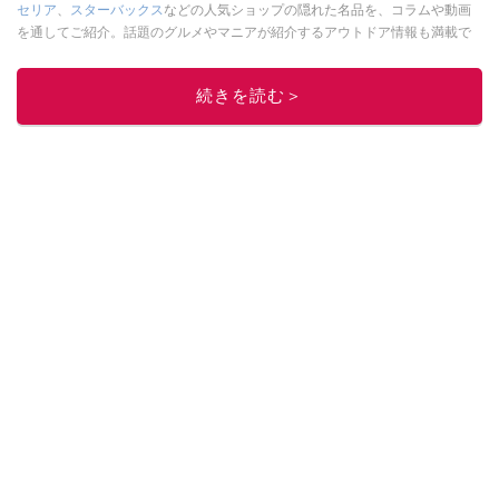
セリア
、
スターバックス
などの人気ショップの隠れた名品を、コラムや動画
を通してご紹介。話題のグルメやマニアが紹介するアウトドア情報も満載で
す。配信しているコンテンツは専門家やインフルエンサーが実際に使用して
レビューしています。毎日トレンド情報をお届けしているので、ぜひ
Google
続きを読む＞
ニュースでフォロー
してください！
このイチオシストの他の記事を読む