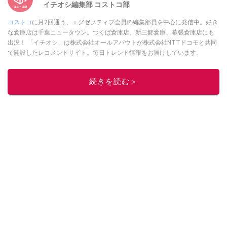
イチオシ編集部 コストコ部
コストコ
に月2回通う、エグゼクティブ会員の編集部員を中心に発信中。好き
な倉庫店は千葉ニュータウン。つくば倉庫店、新三郷倉庫、幕張倉庫店にも
出没！ 「イチオシ」は株式会社オールアバウトが株式会社NTTドコモと共同
で開設したレコメンドサイト。毎日トレンド情報をお届けしています。
Googleニュースでフォロー
してください！
このイチオシストの他の記事を読む
続きを読む＞