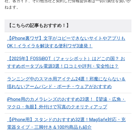
社、各ガイド、その他当社と契約した情報提供者は一切の責任を負いか
ねます。
【こちらの記事もおすすめ！】
【iPhone裏ワザ】文字がコピーできないサイトやアプリも
OK！イライラを解決する便利ワザ3連発！
【2025年】FOSSiBOT（フォッシボット）はどこの国？ お
すすめポータブル電源3選！口コミや評判・安全性は？
ランニング中のスマホ用アイテム24選！邪魔にならない＆
揺れないアームバンド・ポーチ・ウェアがおすすめ
iPhone用のカメラレンズのおすすめ23選！【望遠・広角・
マクロ・魚眼】外付けで写真のクオリティアップ
【iPhone用】スタンドのおすすめ32選！MagSafe対応・充
電器タイプ・三脚付き＆100均商品も紹介