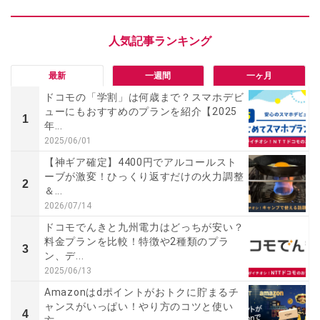
最新
一週間
一ヶ月
ドコモの「学割」は何歳まで？スマホデビ
ューにもおすすめのプランを紹介【2025
1
年...
2025/06/01
【神ギア確定】4400円でアルコールスト
ーブが激変！ひっくり返すだけの火力調整
2
＆...
2026/07/14
ドコモでんきと九州電力はどっちが安い？
料金プランを比較！特徴や2種類のプラ
3
ン、デ...
2025/06/13
Amazonはdポイントがおトクに貯まるチ
ャンスがいっぱい！やり方のコツと使い
4