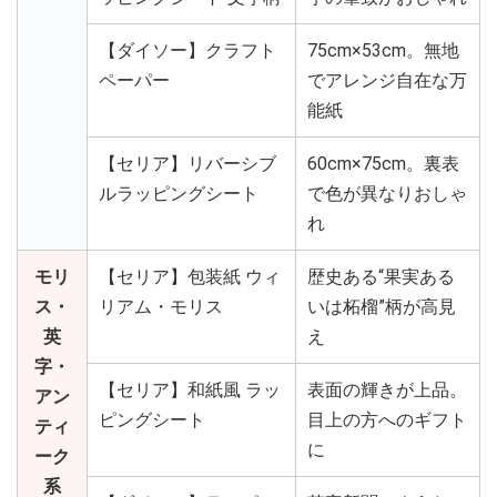
【ダイソー】クラフト
75cm×53cm。無地
ペーパー
でアレンジ自在な万
能紙
【セリア】リバーシブ
60cm×75cm。裏表
ルラッピングシート
で色が異なりおしゃ
れ
モリ
【セリア】包装紙 ウィ
歴史ある“果実ある
ス・
リアム・モリス
いは柘榴”柄が高見
英
え
字・
【セリア】和紙風 ラッ
表面の輝きが上品。
アン
ピングシート
目上の方へのギフト
ティ
に
ーク
系