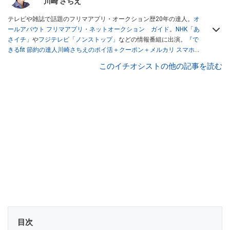
川崎 さちえ
テレビや雑誌で話題のフリマアプリ・オークション歴20年の達人。
オ
ールアバウト フリマアプリ・ネットオークション ガイド
。
NHK「あ
さイチ」
や
フジテレビ「ノンストップ」
などの情報番組に出演。
『で
きるfit 節約の達人川崎さちえのポイ活＋クーポン＋メルカリ スマホで
おトク術』（インプレス刊）
、
『「ゆる副業」のはじめかた メルカリ
このイチオシストの他の記事を読む
スマホ1つでスキマ時間に効率的に稼ぐ！』（翔泳社刊）
ほか著書多
数。ブログは
「川崎さちえのごちゃまぜ日記」
。
■経歴：2003年、夫が子育てをするために、突然会社を辞める。翌月
からの給料が０円になり、家にいながら、しかも空いた時間でできる
オークションに目をつける。しかし、取引の仕方がわからずに、まず
は落札者として参加。その後、出品者側にまわり、家の中の物を出品
しまくる。出品する物がほぼなくなってからは、仕入れを経験。ネッ
トオークションを生活の一部に取り入れるべく、「ネットオークショ
ンやフリマアプリは生活のインフラになる」という考えを持つ。また
消費税増税の社会においては、ネットオークションやフリマアプリが
家計の救世主になりえると考え、業者とは違う視点でユーザーとして
参加中。
目次