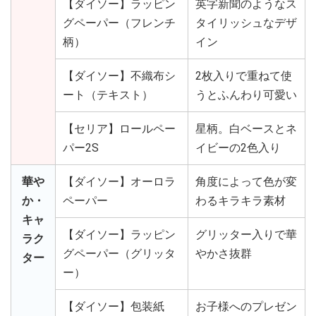
【ダイソー】ラッピン
英字新聞のようなス
グペーパー（フレンチ
タイリッシュなデザ
柄）
イン
【ダイソー】不織布シ
2枚入りで重ねて使
ート（テキスト）
うとふんわり可愛い
【セリア】ロールペー
星柄。白ベースとネ
パー2S
イビーの2色入り
華や
【ダイソー】オーロラ
角度によって色が変
か・
ペーパー
わるキラキラ素材
キャ
【ダイソー】ラッピン
グリッター入りで華
ラク
グペーパー（グリッタ
やかさ抜群
ター
ー）
【ダイソー】包装紙
お子様へのプレゼン