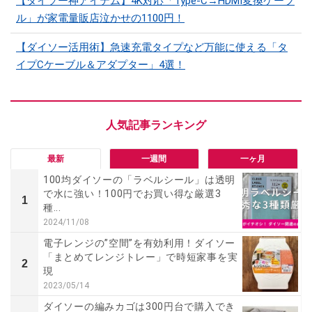
【ダイソー神アイテム】4K対応「Type-C→HDMI変換ケーブ
ル」が家電量販店泣かせの1100円！
【ダイソー活用術】急速充電タイプなど万能に使える「タ
イプCケーブル＆アダプター」4選！
最新
一週間
一ヶ月
100均ダイソーの「ラベルシール」は透明
で水に強い！100円でお買い得な厳選3
1
種...
2024/11/08
電子レンジの”空間”を有効利用！ダイソー
「まとめてレンジトレー」で時短家事を実
2
現
2023/05/14
ダイソーの編みカゴは300円台で購入でき