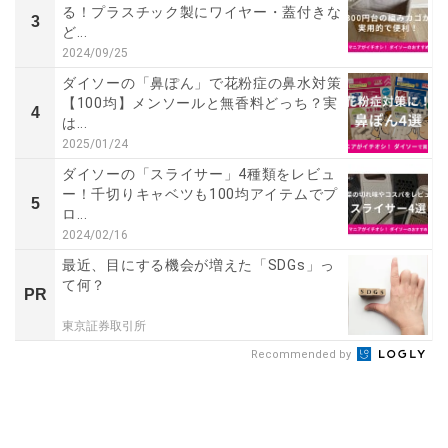
る！プラスチック製にワイヤー・蓋付きな
3
ど...
2024/09/25
ダイソーの「鼻ぽん」で花粉症の鼻水対策
【100均】メンソールと無香料どっち？実
4
は...
2025/01/24
ダイソーの「スライサー」4種類をレビュ
ー！千切りキャベツも100均アイテムでプ
5
ロ...
2024/02/16
最近、目にする機会が増えた「SDGs」っ
て何？
PR
東京証券取引所
Recommended by