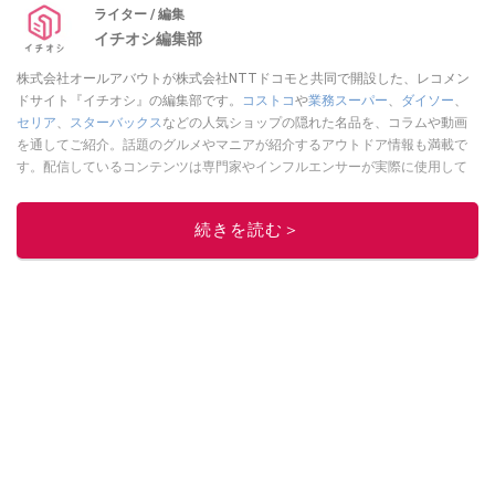
ライター / 編集
イチオシ編集部
株式会社オールアバウトが株式会社NTTドコモと共同で開設した、レコメン
ドサイト『イチオシ』の編集部です。
コストコ
や
業務スーパー
、
ダイソー
、
セリア
、
スターバックス
などの人気ショップの隠れた名品を、コラムや動画
を通してご紹介。話題のグルメやマニアが紹介するアウトドア情報も満載で
す。配信しているコンテンツは専門家やインフルエンサーが実際に使用して
レビューしています。毎日トレンド情報をお届けしているので、ぜひ
Google
ニュースでフォロー
してください！
続きを読む＞
このイチオシストの他の記事を読む