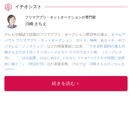
イチオシスト
フリマアプリ・ネットオークションの専門家
川崎 さちえ
テレビや雑誌で話題のフリマアプリ・オークション歴20年の達人。
オールア
バウト フリマアプリ・ネットオークション ガイド
。
NHK「あさイチ」
や
フ
ジテレビ「ノンストップ」
などの情報番組に出演。
『できるfit 節約の達人川
崎さちえのポイ活＋クーポン＋メルカリ スマホでおトク術』（インプレス
刊）
、
『「ゆる副業」のはじめかた メルカリ スマホ1つでスキマ時間に効率
的に稼ぐ！』（翔泳社刊）
ほか著書多数。ブログは
「川崎さちえのごちゃま
ぜ日記」
。
■経歴：2003年、夫が子育てをするために、突然会社を辞める。翌月からの
給料が０円になり、家にいながら、しかも空いた時間でできるオークション
続きを読む＞
に目をつける。しかし、取引の仕方がわからずに、まずは落札者として参
加。その後、出品者側にまわり、家の中の物を出品しまくる。出品する物が
ほぼなくなってからは、仕入れを経験。ネットオークションを生活の一部に
取り入れるべく、「ネットオークションやフリマアプリは生活のインフラに
なる」という考えを持つ。また消費税増税の社会においては、ネットオーク
ションやフリマアプリが家計の救世主になりえると考え、業者とは違う視点
でユーザーとして参加中。