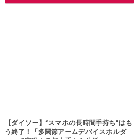
給料が０円になり、家にいながら、しかも空いた時間でできるオークション
に目をつける。しかし、取引の仕方がわからずに、まずは落札者として参
加。その後、出品者側にまわり、家の中の物を出品しまくる。出品する物が
ほぼなくなってからは、仕入れを経験。ネットオークションを生活の一部に
取り入れるべく、「ネットオークションやフリマアプリは生活のインフラに
なる」という考えを持つ。また消費税増税の社会においては、ネットオーク
ションやフリマアプリが家計の救世主になりえると考え、業者とは違う視点
でユーザーとして参加中。
このイチオシストの他の記事を読む
【ダイソー】“スマホの長時間手持ち”はも
う終了！「多関節アームデバイスホルダ