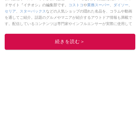
ドサイト『イチオシ』の編集部です。
コストコ
や
業務スーパー
、
ダイソー
、
セリア
、
スターバックス
などの人気ショップの隠れた名品を、コラムや動画
を通してご紹介。話題のグルメやマニアが紹介するアウトドア情報も満載で
す。配信しているコンテンツは専門家やインフルエンサーが実際に使用して
レビューしています。毎日トレンド情報をお届けしているので、ぜひ
Google
ニュースでフォロー
してください！
続きを読む＞
このイチオシストの他の記事を読む