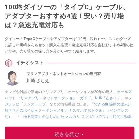
100均ダイソーの「タイプC」ケーブル、
アダプターおすすめ4選！安い？売り場
は？急速充電対応も
ダイソーのType-Cケーブルやアダプターは110円（税込）〜。スマホグッズ
に詳しい川崎さんもセット購入を推奨！急速充電対応を含むおすすめ4種の使
い方や、売り場での探し方を分かりやすく紹介します。
イチオシスト
フリマアプリ・ネットオークションの専門家
川崎 さちえ
テレビや雑誌で話題のフリマアプリ・オークション歴20年の達人。
オールア
バウト フリマアプリ・ネットオークション ガイド
。
NHK「あさイチ」
や
フ
ジテレビ「ノンストップ」
などの情報番組に出演。
『できるfit 節約の達人川
崎さちえのポイ活＋クーポン＋メルカリ スマホでおトク術』（インプレス
刊）
、
『「ゆる副業」のはじめかた メルカリ スマホ1つでスキマ時間に効率
的に稼ぐ！』（翔泳社刊）
ほか著書多数。ブログは
「川崎さちえのごちゃま
ぜ日記」
。
続きを読む＞
■経歴：2003年、夫が子育てをするために、突然会社を辞める。翌月からの