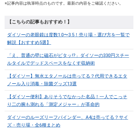
※記事内容は執筆時点のものです。最新の内容をご確認ください。
【こちらの記事もおすすめ！】
ダイソーの老眼鏡は度数1.0〜3.5！売り場・選び方を一覧で
解説【おすすめ5選】
「え、普通の壁に磁石がピタッ!?」ダイソーの330円スチー
ルタイルでデッドスペースをなくす収納術
【ダイソー】無水エタノールは売ってる？代用できるエタ
ノール入り消毒・除菌グッズ13選
【ダイソー便利】ありそうでなかった名品！一人でこっそ
り二の腕も測れる「測定メジャー」が革命的
ダイソーのルーズリーフバインダー、A4は売ってる？サイ
ズ・売り場・全6種まとめ