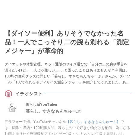
【ダイソー便利】ありそうでなかった名
品！一人でこっそり二の腕も測れる「測定
メジャー」が革命的
ダイエットや体型管理、ネット通販のサイズ選びで「自分の二の腕や手首を
測りたいけど、一人じゃ難しい……」と困ったことはありませんか？今回は、
100均の便利グッズに詳しい「暮らし。すきなもんちゅーぶ」さんが、ダイソ
ーの「1人で測れるボディサイズ測定メジャー」を紹介してくれました。あり
そうでなかった110円のアイデア名品は、採寸のイライラを解消してくれる一
イチオシスト
家に一台レベルの重宝アイテムです！
暮らし系YouTuber
暮らし。すきなもんちゅーぶ
アラフォー主婦。YouTubeチャンネル
【暮らし。すきなもんちゅーぶ】
で
は、掃除・収納・100均購入品。暮らしの中で好きな物だけを配信。為になる
動画を撮りたく整理収納アドバイザー1級・クリンネスト1級を取得しまし