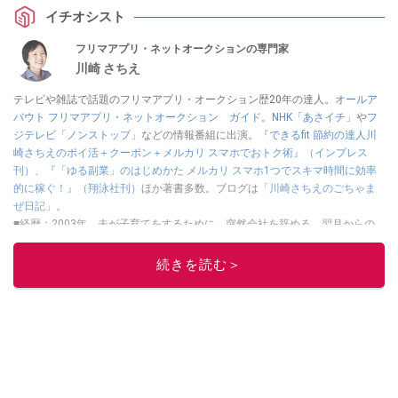
イチオシスト
フリマアプリ・ネットオークションの専門家
川崎 さちえ
テレビや雑誌で話題のフリマアプリ・オークション歴20年の達人。
オールア
バウト フリマアプリ・ネットオークション ガイド
。
NHK「あさイチ」
や
フ
ジテレビ「ノンストップ」
などの情報番組に出演。
『できるfit 節約の達人川
崎さちえのポイ活＋クーポン＋メルカリ スマホでおトク術』（インプレス
刊）
、
『「ゆる副業」のはじめかた メルカリ スマホ1つでスキマ時間に効率
的に稼ぐ！』（翔泳社刊）
ほか著書多数。ブログは
「川崎さちえのごちゃま
ぜ日記」
。
■経歴：2003年、夫が子育てをするために、突然会社を辞める。翌月からの
給料が０円になり、家にいながら、しかも空いた時間でできるオークション
に目をつける。しかし、取引の仕方がわからずに、まずは落札者として参
続きを読む＞
加。その後、出品者側にまわり、家の中の物を出品しまくる。出品する物が
ほぼなくなってからは、仕入れを経験。ネットオークションを生活の一部に
取り入れるべく、「ネットオークションやフリマアプリは生活のインフラに
なる」という考えを持つ。また消費税増税の社会においては、ネットオーク
ションやフリマアプリが家計の救世主になりえると考え、業者とは違う視点
でユーザーとして参加中。
このイチオシストの他の記事を読む