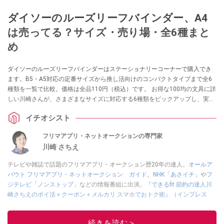
ダイソーのルーズリーフバインダー、A4
は売ってる？サイズ・売り場・全6種まと
め
ダイソーのルーズリーフバインダーはステーショナリーコーナーで購入でき
ます。B5・A5対応の定番サイズから推し活向けのコンパクトタイプまで全6
種類を一覧で比較。価格は全品110円（税込）です。 お得な100均の文具に詳
しい川崎さんが、さまざまなサイズに対応する6種類をピックアップし、実際
の使い勝手を紹介します。
イチオシスト
フリマアプリ・ネットオークションの専門家
川崎 さちえ
テレビや雑誌で話題のフリマアプリ・オークション歴20年の達人。
オールア
バウト フリマアプリ・ネットオークション ガイド
。
NHK「あさイチ」
や
フ
ジテレビ「ノンストップ」
などの情報番組に出演。
『できるfit 節約の達人川
崎さちえのポイ活＋クーポン＋メルカリ スマホでおトク術』（インプレス
刊）
、
『「ゆる副業」のはじめかた メルカリ スマホ1つでスキマ時間に効率
的に稼ぐ！』（翔泳社刊）
ほか著書多数。ブログは
「川崎さちえのごちゃま
続きを読む＞