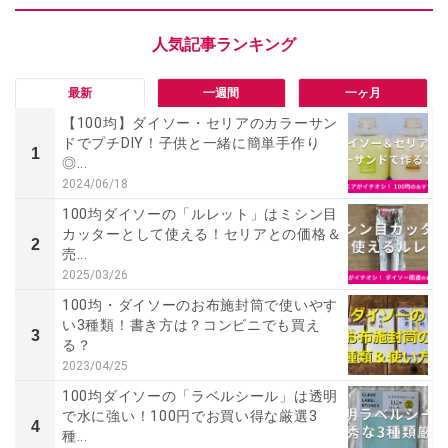
最新
一週間
一ヶ月
【100均】ダイソー・セリアのカラーサン
ドでプチDIY！子供と一緒に簡単手作り
1
◎...
2024/06/18
100均ダイソーの「ルレット」はミシン目
カッターとして使える！セリアとの価格＆
2
売...
2025/03/26
100均・ダイソーのお布施封筒で使いやす
い3種類！書き方は？コンビニでも買え
3
る？
2023/04/25
100均ダイソーの「ラベルシール」は透明
で水に強い！100円でお買い得な厳選3
4
種...