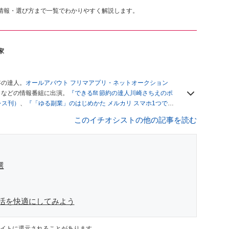
情報・選び方まで一覧でわかりやすく解説します。
家
年の達人。
オールアバウト フリマアプリ・ネットオークション
」
などの情報番組に出演。
『できるfit 節約の達人川崎さちえのポ
レス刊）
、
『「ゆる副業」のはじめかた メルカリ スマホ1つでス
ブログは
「川崎さちえのごちゃまぜ日記」
。
このイチオシストの他の記事を読む
辞める。翌月からの給料が０円になり、家にいながら、しかも空
引の仕方がわからずに、まずは落札者として参加。その後、出
がほぼなくなってからは、仕入れを経験。ネットオークション
フリマアプリは生活のインフラになる」という考えを持つ。ま
リマアプリが家計の救世主になりえると考え、業者とは違う視
選
活を快適にしてみよう
イトに還元されることがあります。