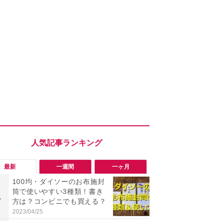
最新
一週間
一ヶ月
100均・ダイソーのお布施封
「勝手にデ
筒で使いやすい3種類！書き
る!?」Win
1
1
方は？コンビニでも買える？
オフにして最
身を守る技
2023/04/25
2026/08/05