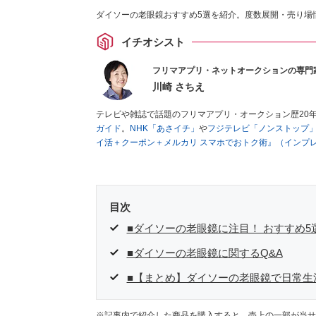
ダイソーの老眼鏡おすすめ5選を紹介。度数展開・売り場
イチオシスト
フリマアプリ・ネットオークションの専門
川崎 さちえ
テレビや雑誌で話題のフリマアプリ・オークション歴20
ガイド
。
NHK「あさイチ」
や
フジテレビ「ノンストップ
イ活＋クーポン＋メルカリ スマホでおトク術』（インプ
キマ時間に効率的に稼ぐ！』（翔泳社刊）
ほか著書多数。
■経歴：2003年、夫が子育てをするために、突然会社を
いた時間でできるオークションに目をつける。しかし、取
品者側にまわり、家の中の物を出品しまくる。出品する物
目次
を生活の一部に取り入れるべく、「ネットオークションや
た消費税増税の社会においては、ネットオークションやフ
■ダイソーの老眼鏡に注目！ おすすめ5
点でユーザーとして参加中。
■ダイソーの老眼鏡に関するQ&A
■【まとめ】ダイソーの老眼鏡で日常生
※記事内で紹介した商品を購入すると、売上の一部が当サ