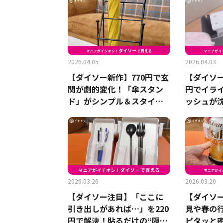
2026.04.05
2026.04.03
【ダイソー新作】770円で玄
【ダイソー
関が劇的変化！「傘スタン
円でイラ
ド」がシンプル＆スタイリ
ッシュが
ッシュで名品の予感
問題を一
ダー
2026.03.26
2026.03.20
【ダイソー注目】「ここに
【ダイソ
引き出しがあれば…」を220
見や春の
円で解決！貼るだけの“隠し
ピタッと