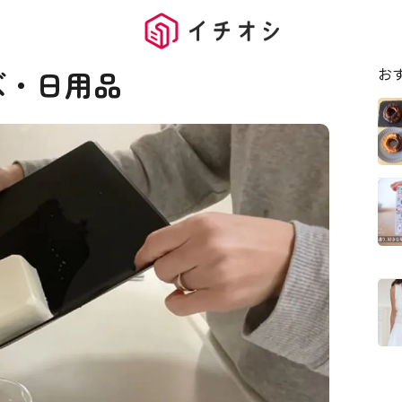
お
ズ・日用品