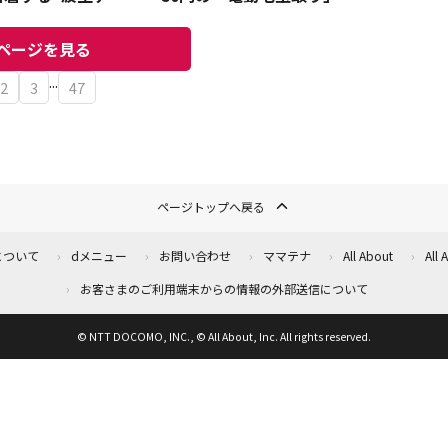
飲み物キンキン！
取れ高が凄すぎる
ページを見る
...
2
3
47
ページトップへ戻る
について
dメニュー
お問い合わせ
ママテナ
All About
All
お客さまのご利用端末からの情報の外部送信について
© NTT DOCOMO, INC., © All About, Inc. All rights reserved.