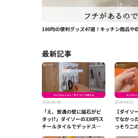
100均の便利グッズ47選！キッチン商品
最新記事
2026.06.06
2026.04.23
「え、普通の壁に磁石がピ
【ダイソ
タッ!?」ダイソーの330円ス
でなかっ
チールタイルでデッドスペ
っそり二
ースをなくす収納術
定メジャ