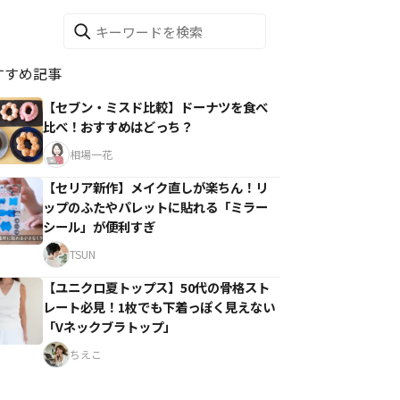
すすめ記事
【セブン・ミスド比較】ドーナツを食べ
比べ！おすすめはどっち？
相場一花
【セリア新作】メイク直しが楽ちん！リ
ップのふたやパレットに貼れる「ミラー
シール」が便利すぎ
TSUN
【ユニクロ夏トップス】50代の骨格スト
レート必見！1枚でも下着っぽく見えない
「Vネックブラトップ」
ちえこ