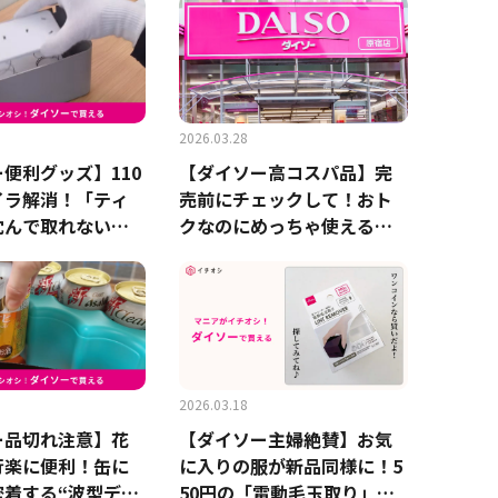
2026.03.28
便利グッズ】110
【ダイソー高コスパ品】完
イラ解消！「ティ
売前にチェックして！おト
沈んで取れない」
クなのにめっちゃ使える
発解決する神ホル
「冬のおすすめ防寒グッ
ズ」3選
2026.03.18
ー品切れ注意】花
【ダイソー主婦絶賛】お気
行楽に便利！缶に
に入りの服が新品同様に！5
密着する“波型デザ
50円の「電動毛玉取り」の