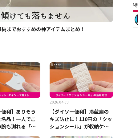
特
や収納までおすすめの神アイテムまとめ！
2026.04.09
ー便利】ありそう
【ダイソー便利】冷蔵庫の
た名品！一人でこ
キズ防止に！110円の「クッ
の腕も測れる「測
ションシール」が収納ケー
ー」が革命的
スのガタつきも防ぐ神ワザ