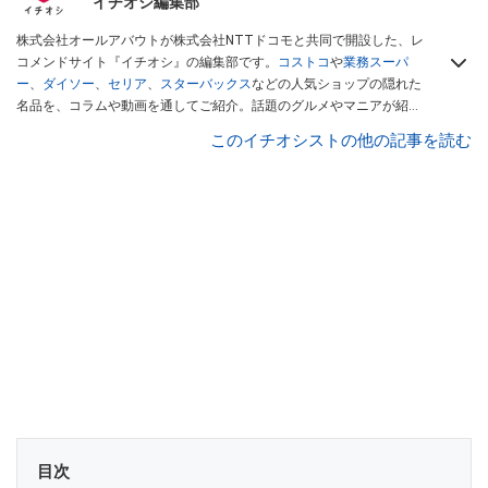
イチオシ編集部
株式会社オールアバウトが株式会社NTTドコモと共同で開設した、レ
コメンドサイト『イチオシ』の編集部です。
コストコ
や
業務スーパ
ー
、
ダイソー
、
セリア
、
スターバックス
などの人気ショップの隠れた
名品を、コラムや動画を通してご紹介。話題のグルメやマニアが紹介
するアウトドア情報も満載です。配信しているコンテンツは専門家や
このイチオシストの他の記事を読む
インフルエンサーが実際に使用してレビューしています。毎日トレン
ド情報をお届けしているので、ぜひ
Googleニュースでフォロー
してく
ださい！
目次