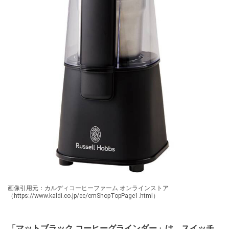
画像引用元：カルディコーヒーファーム オンラインストア
（https://www.kaldi.co.jp/ec/cmShopTopPage1.html）
「マットブラック コーヒーグラインダー」は、スイッチ