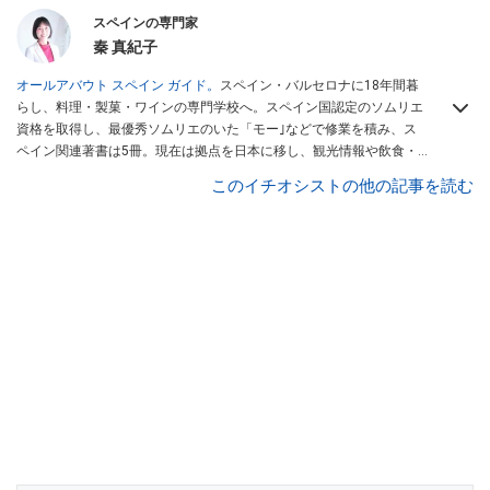
スペインの専門家
秦 真紀子
オールアバウト スペイン ガイド。
スペイン・バルセロナに18年間暮
らし、料理・製菓・ワインの専門学校へ。スペイン国認定のソムリエ
資格を取得し、最優秀ソムリエのいた「モー｣などで修業を積み、ス
ペイン関連著書は5冊。現在は拠点を日本に移し、観光情報や飲食・
カフェ・スイーツ情報にも携わる。イチオシでは、
業務スーパー
・
ロ
このイチオシストの他の記事を読む
ピア
・
シャトレーゼ
など、食品・スイーツ販売チェーンのおすすめ商
品情報も発信。
著書に『スペインまるごと全17州おいしい旅』（‎産業
編集センター刊）ほか。
■経歴：ワイナリーツアーガイドや、飲食関
連の方の視察旅行のコーディネートやガイド、スペインの食について
の講演などの経験あり。2004年より「カフェ・スイーツ」（柴田書
店）、「料理通信」（料理通信社）をはじめ、日本の雑誌やWEBサイ
トに、ガストロノミー、観光、文化などについて執筆。ガイドブック
の取材のコーディネートや執筆、著書5冊あり。 現在は、拠点をバル
セロナから日本に移し、スペイン関連だけでなく日本の観光情報や飲
食店についてのコンテンツの執筆や、広報PR、出版プロデュースなど
を行う。 ■寄稿雑誌……料理通信、カフェ・スイーツ、TARZANなど ■
寄稿サイト……ぐるなびプロ、Drink planetなど ■取材コーディネー
ト……るるぶスペイン／ララチッタ／aruco／地球の歩き方ほか。