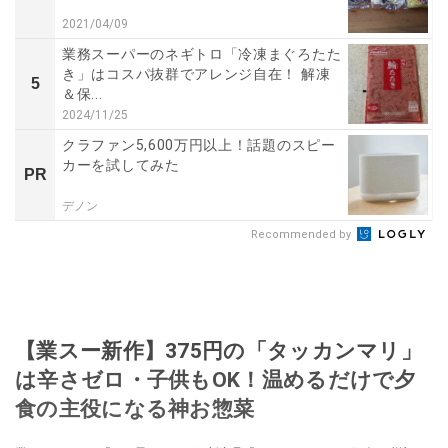
2021/04/09
業務スーパーのネギトロ「冷凍まぐろたた
き」はコスパ抜群でアレンジ自在！ 解凍
5
＆保...
2024/11/25
クラファン5,600万円以上！話題のスピー
カーを試してみた
PR
デノン
Recommended by
【業スー新作】375円の「タッカンマリ」
は辛さゼロ・子供もOK！温めるだけで夕
食の主役になる神お惣菜