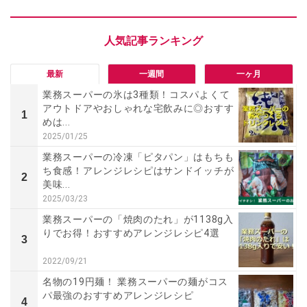
最新
一週間
一ヶ月
業務スーパーの氷は3種類！コスパよくて
アウトドアやおしゃれな宅飲みに◎おすす
1
めは...
2025/01/25
業務スーパーの冷凍「ピタパン」はもちも
ち食感！アレンジレシピはサンドイッチが
2
美味...
2025/03/23
業務スーパーの「焼肉のたれ」が1138g入
りでお得！おすすめアレンジレシピ4選
3
2022/09/21
名物の19円麺！ 業務スーパーの麺がコス
パ最強のおすすめアレンジレシピ
4