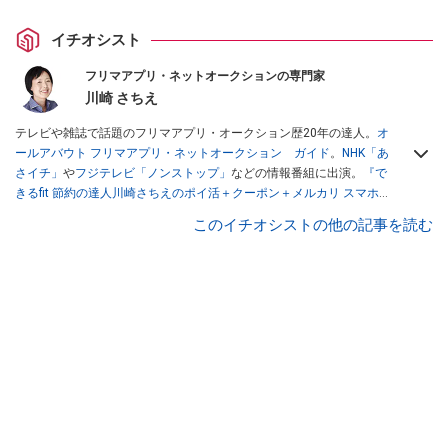
イチオシスト
フリマアプリ・ネットオークションの専門家
川崎 さちえ
テレビや雑誌で話題のフリマアプリ・オークション歴20年の達人。
オ
ールアバウト フリマアプリ・ネットオークション ガイド
。
NHK「あ
さイチ」
や
フジテレビ「ノンストップ」
などの情報番組に出演。
『で
きるfit 節約の達人川崎さちえのポイ活＋クーポン＋メルカリ スマホで
おトク術』（インプレス刊）
、
『「ゆる副業」のはじめかた メルカリ
このイチオシストの他の記事を読む
スマホ1つでスキマ時間に効率的に稼ぐ！』（翔泳社刊）
ほか著書多
数。ブログは
「川崎さちえのごちゃまぜ日記」
。
■経歴：2003年、夫が子育てをするために、突然会社を辞める。翌月
からの給料が０円になり、家にいながら、しかも空いた時間でできる
オークションに目をつける。しかし、取引の仕方がわからずに、まず
は落札者として参加。その後、出品者側にまわり、家の中の物を出品
しまくる。出品する物がほぼなくなってからは、仕入れを経験。ネッ
トオークションを生活の一部に取り入れるべく、「ネットオークショ
ンやフリマアプリは生活のインフラになる」という考えを持つ。また
消費税増税の社会においては、ネットオークションやフリマアプリが
家計の救世主になりえると考え、業者とは違う視点でユーザーとして