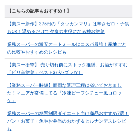
【こちらの記事もおすすめ！】
【業スー新作】375円の「タッカンマリ」は辛さゼロ・子供
もOK！温めるだけで夕食の主役になる神お惣菜
業務スーパーの激安オートミールはコスパ最強！産地ごと
の比較やおすすめのレシピも
【業スー衝撃】 売り切れ前にストック推奨。お酒がすすむ
「ピリ辛惣菜」ベスト3がハズレなし
【業務スーパー時短】面倒な調理工程は省いておきまし
た！マニアが常備してる「冷凍ビーフシチュー風コロッ
ケ」
業務スーパーの糖質制限ダイエット向け商品おすすめ7選！
パン・お菓子・魚やお弁当のおかず＆ヒルナンデスレシピ
も