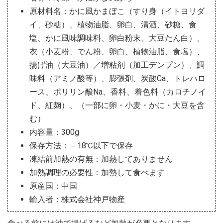
原材料名：かに風かまぼこ（すり身（イトヨリダ
イ、砂糖）、植物油脂、卵白、清酒、砂糖、食
塩、かに風味調味料、卵白粉末、大豆たん白）、
衣（小麦粉、でん粉、卵白、植物油脂、食塩）、
揚げ油（大豆油）／増粘剤（加工デンプン）、調
味料（アミノ酸等）、膨張剤、炭酸Ca、トレハロ
ース、ポリリン酸Na、香料、着色料（カロチノイ
ド、紅麹）、（一部に卵・小麦・かに・大豆を含
む）
内容量：300g
保存方法：－18℃以下で保存
凍結前加熱の有無：加熱してありません
加熱調理の必要性：加熱して食べます
原産国：中国
輸入者：株式会社神戸物産