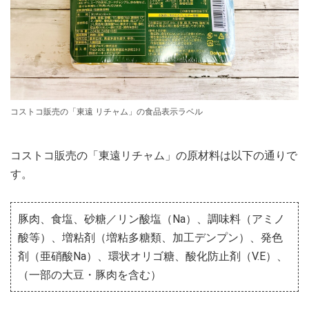
コストコ販売の「東遠 リチャム」の食品表示ラベル
コストコ販売の「東遠リチャム」の原材料は以下の通りで
す。
豚肉、食塩、砂糖／リン酸塩（Na）、調味料（アミノ
酸等）、増粘剤（増粘多糖類、加工デンプン）、発色
剤（亜硝酸Na）、環状オリゴ糖、酸化防止剤（V.E）、
（一部の大豆・豚肉を含む）