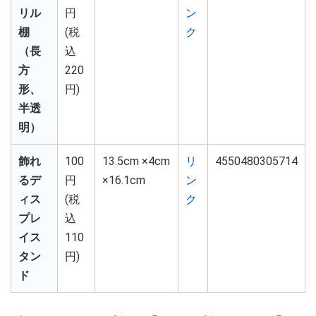
リル
円
ン
棚
(税
ク
（長
込
方
220
形、
円)
半透
明）
飾れ
100
13.5cm ×4cm
リ
4550480305714
るデ
円
×16.1cm
ン
ィス
(税
ク
プレ
込
イス
110
タン
円)
ド