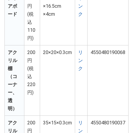
アボ
円
×16.5cm
ン
ード
(税
×4cm
ク
込
110
円)
アク
200
20×20×0.3cm
リ
4550480190068
リル
円
ン
棚
(税
ク
（コ
込
ーナ
220
ー、
円)
透
明）
アク
200
35×15×0.3cm
リ
4550480190037
リル
円
ン