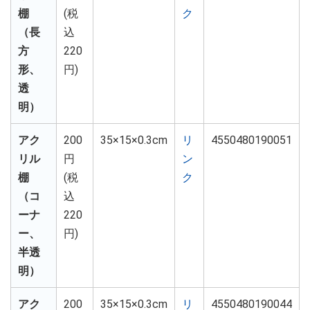
棚
(税
ク
（長
込
方
220
形、
円)
透
明）
アク
200
35×15×0.3cm
リ
4550480190051
リル
円
ン
棚
(税
ク
（コ
込
ーナ
220
ー、
円)
半透
明）
アク
200
35×15×0.3cm
リ
4550480190044