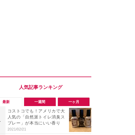
最新
一週間
一ヶ月
コストコでも！アメリカで大
「勝手にデ
人気の「自然派トイレ消臭ス
る!?」Win
1
1
プレー」が本当にいい香り
オフにして最
身を守る技
2021/02/21
2026/08/05