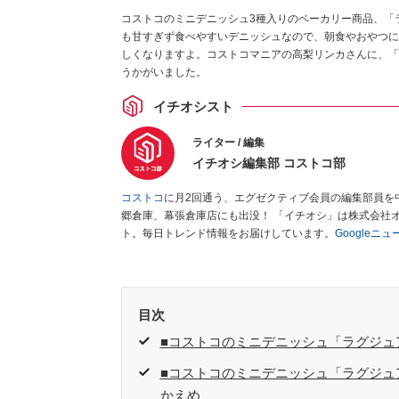
コストコのミニデニッシュ3種入りのベーカリー商品、「ラ
も甘すぎず食べやすいデニッシュなので、朝食やおやつに
しくなりますよ。コストコマニアの高梨リンカさんに、「
うかがいました。
イチオシスト
ライター / 編集
イチオシ編集部 コストコ部
コストコ
に月2回通う、エグゼクティブ会員の編集部員を
郷倉庫、幕張倉庫店にも出没！ 「イチオシ」は株式会社
ト。毎日トレンド情報をお届けしています。
Googleニ
目次
■コストコのミニデニッシュ「ラグジュ
■コストコのミニデニッシュ「ラグジュ
かえめ