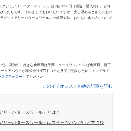
グジュアリーバタースワール」は9個1698円（税込／購入時）。どれ
ぴったりです。そのままでもおいしいですが、少し温めるとさらにおい
ラグジュアリーバタースワール」の値段や味、おいしい食べ方について
中心に発信中。好きな倉庫店は千葉ニュータウン。つくば倉庫店、新三
オールアバウトが株式会社NTTドコモと共同で開設したレコメンドサイ
ュースでフォロー
してください！
このイチオシストの他の記事を読む
アリーバタースワール」とは？
アリーバタースワール」はスイーツパンだけど甘さひ