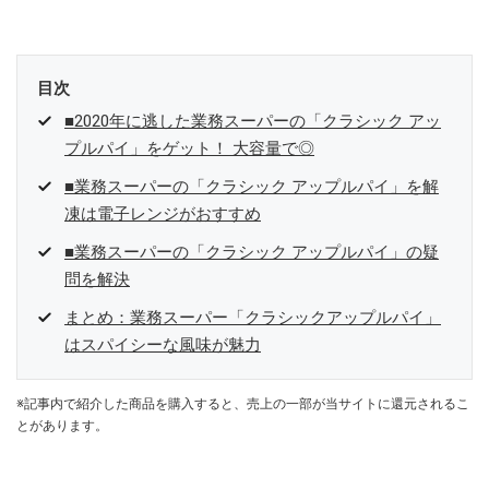
寄稿サイト……ぐるなびプロ、Drink planetなど ■取材コーディネー
ト……るるぶスペイン／ララチッタ／aruco／地球の歩き方ほか。
目次
■2020年に逃した業務スーパーの「クラシック アッ
プルパイ」をゲット！ 大容量で◎
■業務スーパーの「クラシック アップルパイ」を解
凍は電子レンジがおすすめ
■業務スーパーの「クラシック アップルパイ」の疑
問を解決
まとめ：業務スーパー「クラシックアップルパイ」
はスパイシーな風味が魅力
※記事内で紹介した商品を購入すると、売上の一部が当サイトに還元されるこ
とがあります。