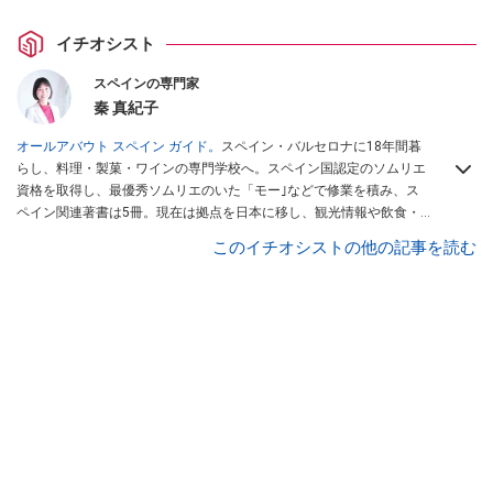
イチオシスト
スペインの専門家
秦 真紀子
オールアバウト スペイン ガイド。
スペイン・バルセロナに18年間暮
らし、料理・製菓・ワインの専門学校へ。スペイン国認定のソムリエ
資格を取得し、最優秀ソムリエのいた「モー｣などで修業を積み、ス
ペイン関連著書は5冊。現在は拠点を日本に移し、観光情報や飲食・
カフェ・スイーツ情報にも携わる。イチオシでは、
業務スーパー
・
ロ
このイチオシストの他の記事を読む
ピア
・
シャトレーゼ
など、食品・スイーツ販売チェーンのおすすめ商
品情報も発信。
著書に『スペインまるごと全17州おいしい旅』（‎産業
編集センター刊）ほか。
■経歴：ワイナリーツアーガイドや、飲食関
連の方の視察旅行のコーディネートやガイド、スペインの食について
の講演などの経験あり。2004年より「カフェ・スイーツ」（柴田書
店）、「料理通信」（料理通信社）をはじめ、日本の雑誌やWEBサイ
トに、ガストロノミー、観光、文化などについて執筆。ガイドブック
の取材のコーディネートや執筆、著書5冊あり。 現在は、拠点をバル
セロナから日本に移し、スペイン関連だけでなく日本の観光情報や飲
食店についてのコンテンツの執筆や、広報PR、出版プロデュースなど
を行う。 ■寄稿雑誌……料理通信、カフェ・スイーツ、TARZANなど ■