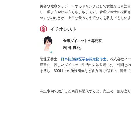
美容や健康をサポートするドリンクとして女性からも注目
り、選び方や飲み方もさまざまです。管理栄養士の松田さ
め」なのだとか。上手な飲み方や選び方を教えてもらいま
イチオシスト
食事ダイエットの専門家
松田 真紀
管理栄養士。
日本抗加齢医学会認定指導士
。株式会社バー
障害に。苦しいダイエット生活の末辿り着いた「仲間との
を博し、300以上の施設団体など多方面で活躍中。著書
※記事内で紹介した商品を購入すると、売上の一部が当サ