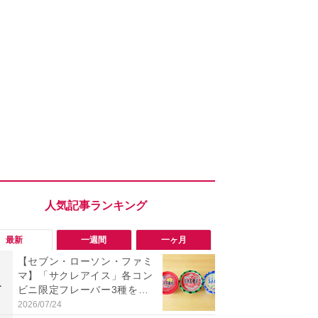
最新
一週間
一ヶ月
【セブン・ローソン・ファミ
「旅行気分
マ】「サクレアイス」各コン
食べ比べし
1
1
ビニ限定フレーバー3種を食
3つのご当地
べ比べ！今夏買うべきは？
新発売
2026/07/24
2026/08/02