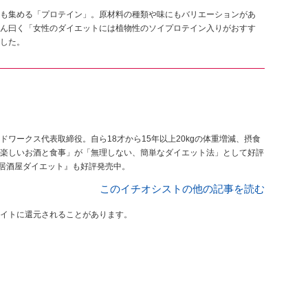
も集める「プロテイン」。原材料の種類や味にもバリエーションがあ
ん曰く「女性のダイエットには植物性のソイプロテイン入りがおすす
した。
ドワークス代表取締役。自ら18才から15年以上20kgの体重増減、摂食
楽しいお酒と食事」が「無理しない、簡単なダイエット法」として好評
『居酒屋ダイエット』も好評発売中。
このイチオシストの他の記事を読む
イトに還元されることがあります。