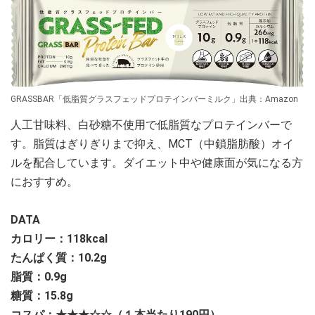
GRASSBAR「低脂質グラスフェッドプロテインバーミルク」出典：Amazon
人工甘味料、白砂糖不使用で低脂質なプロテインバーで
す。脂質はぎりぎりまで抑え、MCT（中鎖脂肪酸）オイ
ルを配合しています。ダイエット中や健康面が気になる方
におすすめ。
DATA
カロリー：118
kcal
たんぱく質：10.2g
脂質：0.9g
糖質：15.8g
コスパ：★★★☆
☆（１本当たり190円）