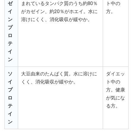
ゼ
まれているタンパク質のうち約80％
ト中の
イ
がカゼイン、約20％がホエイ。水に
方。
ン
溶けにくく、消化吸収が緩やか。
プ
ロ
テ
イ
ン
ソ
大豆由来のたんぱく質。水に溶けに
ダイエッ
イ
くく、消化吸収が緩やか。
ト中の
プ
方。健康
ロ
が気にな
テ
る方。
イ
ン