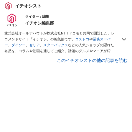
イチオシスト
ライター / 編集
イチオシ編集部
株式会社オールアバウトが株式会社NTTドコモと共同で開設した、レ
コメンドサイト『イチオシ』の編集部です。
コストコ
や
業務スーパ
ー
、
ダイソー
、
セリア
、
スターバックス
などの人気ショップの隠れた
名品を、コラムや動画を通してご紹介。話題のグルメやマニアが紹介
するアウトドア情報も満載です。配信しているコンテンツは専門家や
このイチオシストの他の記事を読む
インフルエンサーが実際に使用してレビューしています。毎日トレン
ド情報をお届けしているので、ぜひ
Googleニュースでフォロー
してく
ださい！