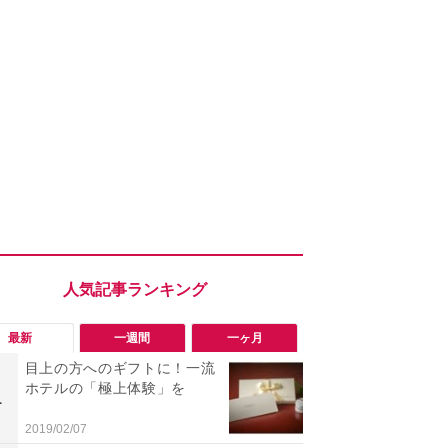
最新
一週間
一ヶ月
目上の方へのギフトに！一流
「ヤバい！
ホテルの「極上体験」を
った…」と
1
1
【7月30日G
更】内容を
2019/02/07
2026/07/31