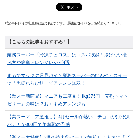
※記事内容は執筆時点のものです。最新の内容をご確認ください。
【こちらの記事もおすすめ！】
業務スーパー「冷凍チュロス」はコスパ抜群！揚げない食
べ方や簡単アレンジレシピ4選
まるでマックの月見パイ？業務スーパーのひんやりスイー
ツ「黒糖わらび餅」でアレンジ無双！
【業スー新商品】マニアも二度見！1kg375円「完熟トマト
ゼリー」の味は？おすすめアレンジも
【業スーマニア激推し】4月セールが熱い！チョコがけ冷凍
バナナが300円で争奪戦の予感
【業スー大特価】3月の総力祭セールで激推し！人気の「プ