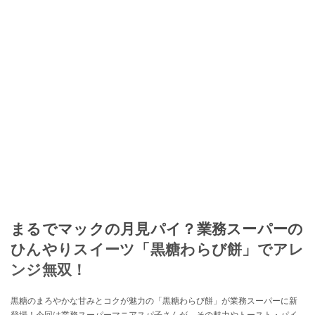
移し、スペイン関連だけでなく日本の観光情報や飲食店についてのコンテン
ツの執筆や、広報PR、出版プロデュースなどを行う。 ■寄稿雑誌……料理通
信、カフェ・スイーツ、TARZANなど ■寄稿サイト……ぐるなびプロ、Drink
planetなど ■取材コーディネート……るるぶスペイン／ララチッタ／aruco／地
球の歩き方ほか。
このイチオシストの他の記事を読む
まるでマックの月見パイ？業務スーパーの
ひんやりスイーツ「黒糖わらび餅」でアレ
ンジ無双！
黒糖のまろやかな甘みとコクが魅力の「黒糖わらび餅」が業務スーパーに新
登場！今回は業務スーパーマニアスパ子さんが、その魅力やトースト・パイ