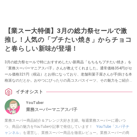
【業スー大特価】3月の総力祭セールで激
推し！人気の「プチたい焼き」からチョコ
と春らしい新味が登場！
3月の総力祭セールで特におすすめしたい新商品「もちもちプチたい焼き」を
「業務スーパーマニアスパ子」さんが教えてくれました。通常価格354円がセ
ール価格321円（税込）とお得になっており、老舗和菓子屋さんが手掛ける本
格派なのだとか。おやつにぴったりの高コスパスイーツ、その魅力をご紹介
します。
イチオシスト
YouTuber
業務スーパーマニアスパ子
業務スーパー商品紹介＆アレンジ大好き主婦。毎週業務スーパーに通いつ
つ、商品の魅力をYouTubeや記事で発信しています！
YouTube「スパ子チ
ャンネル」
を運営し、業務スーパー商品を徹底レビュー。業務スーパーの商