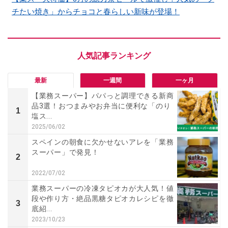
チたい焼き」からチョコと春らしい新味が登場！
最新
一週間
一ヶ月
【業務スーパー】パパっと調理できる新商
品3選！おつまみやお弁当に便利な「のり
1
塩ス...
2025/06/02
スペインの朝食に欠かせないアレを「業務
スーパー」で発見！
2
2022/07/02
業務スーパーの冷凍タピオカが大人気！値
段や作り方・絶品黒糖タピオカレシピを徹
3
底紹...
2023/10/23