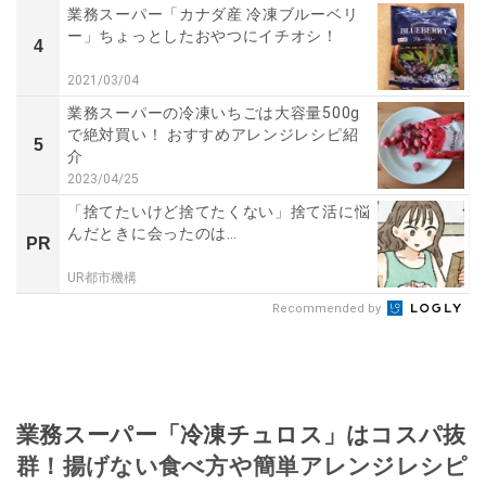
業務スーパー「カナダ産 冷凍ブルーベリ
ー」ちょっとしたおやつにイチオシ！
4
2021/03/04
業務スーパーの冷凍いちごは大容量500g
で絶対買い！ おすすめアレンジレシピ紹
5
介
2023/04/25
「捨てたいけど捨てたくない」捨て活に悩
んだときに会ったのは…
PR
UR都市機構
Recommended by
業務スーパー「冷凍チュロス」はコスパ抜
群！揚げない食べ方や簡単アレンジレシピ