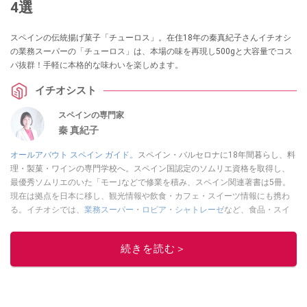
4選
スペインの伝統揚げ菓子「チューロス」。在住18年の秦真紀子さんイチオシ
の業務スーパーの「チューロス」は、本場の味を再現し500gと大容量でコス
パ抜群！手軽に本格的な味わいを楽しめます。
イチオシスト
スペインの専門家
秦 真紀子
オールアバウト スペイン ガイド。
スペイン・バルセロナに18年間暮らし、料
理・製菓・ワインの専門学校へ。スペイン国認定のソムリエ資格を取得し、
最優秀ソムリエのいた「モー｣などで修業を積み、スペイン関連著書は5冊。
現在は拠点を日本に移し、観光情報や飲食・カフェ・スイーツ情報にも携わ
る。イチオシでは、
業務スーパー
・
ロピア
・
シャトレーゼ
など、食品・スイ
ーツ販売チェーンのおすすめ商品情報も発信。
著書に『スペインまるごと全
17州おいしい旅』（‎産業編集センター刊）ほか。
■経歴：ワイナリーツアー
続きを読む＞
ガイドや、飲食関連の方の視察旅行のコーディネートやガイド、スペインの
食についての講演などの経験あり。2004年より「カフェ・スイーツ」（柴田
書店）、「料理通信」（料理通信社）をはじめ、日本の雑誌やWEBサイト
に、ガストロノミー、観光、文化などについて執筆。ガイドブックの取材の
コーディネートや執筆、著書5冊あり。 現在は、拠点をバルセロナから日本に