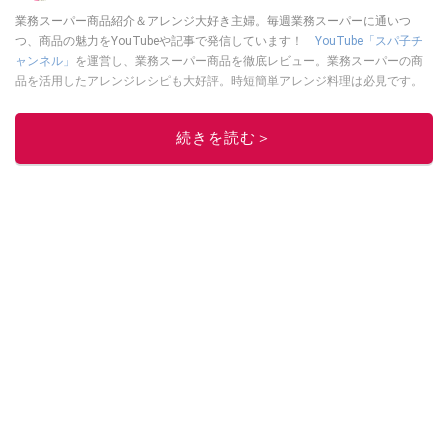
業務スーパー商品紹介＆アレンジ大好き主婦。毎週業務スーパーに通いつ
つ、商品の魅力をYouTubeや記事で発信しています！
YouTube「スパ子チ
ャンネル」
を運営し、業務スーパー商品を徹底レビュー。業務スーパーの商
品を活用したアレンジレシピも大好評。時短簡単アレンジ料理は必見です。
Yahoo!記事はこちら。
このイチオシストの他の記事を読む
続きを読む＞