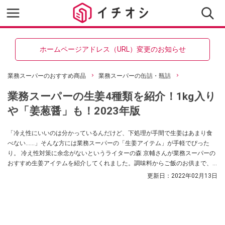
ホームページアドレス（URL）変更のお知らせ
業務スーパーのおすすめ商品
業務スーパーの缶詰・瓶詰
業務スーパーの生姜4種類を紹介！1kg入り
や「姜葱醤」も！2023年版
「冷え性にいいのは分かっているんだけど、下処理が手間で生姜はあまり食
べない……」そんな方には業務スーパーの「生姜アイテム」が手軽でぴった
り。 冷え性対策に余念がないというライターの森 京輔さんが業務スーパーの
おすすめ生姜アイテムを紹介してくれました。調味料からご飯のお供まで、
生姜アイテムには幅広いラインナップがあるので、気になる方は参考にして
更新日：
2022年02月13日
ください。