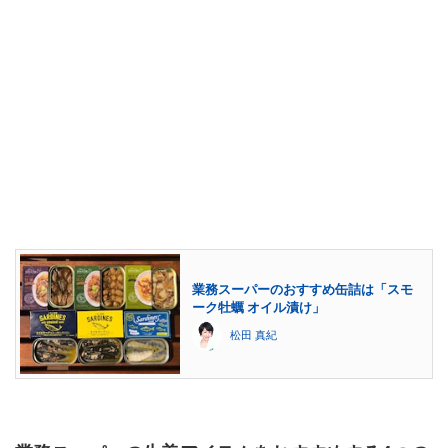
業務スーパーのおすすめ缶詰は「スモ
ーク牡蠣 オイル漬け」
松田 真紀