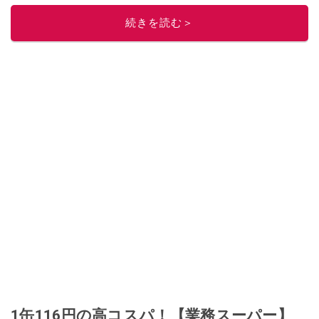
17州おいしい旅』（‎産業編集センター刊）ほか。
■経歴：ワイナリーツアー
ガイドや、飲食関連の方の視察旅行のコーディネートやガイド、スペインの
続きを読む＞
食についての講演などの経験あり。2004年より「カフェ・スイーツ」（柴田
書店）、「料理通信」（料理通信社）をはじめ、日本の雑誌やWEBサイト
に、ガストロノミー、観光、文化などについて執筆。ガイドブックの取材の
コーディネートや執筆、著書5冊あり。 現在は、拠点をバルセロナから日本に
移し、スペイン関連だけでなく日本の観光情報や飲食店についてのコンテン
ツの執筆や、広報PR、出版プロデュースなどを行う。 ■寄稿雑誌……料理通
信、カフェ・スイーツ、TARZANなど ■寄稿サイト……ぐるなびプロ、Drink
planetなど ■取材コーディネート……るるぶスペイン／ララチッタ／aruco／地
球の歩き方ほか。
このイチオシストの他の記事を読む
1缶116円の高コスパ！【業務スーパー】