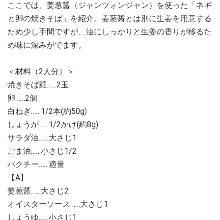
ここでは、姜葱醤（ジャンツォンジャン）を使った「ネギ
と卵の焼きそば」を紹介。姜葱醤とは別に生姜を用意する
ため少し手間ですが、油にしっかりと生姜の香りが移るた
め味に深みがでます。
＜材料（2人分）＞
焼きそば麺……2玉
卵……2個
白ねぎ……1/2本(約50g)
しょうが……1/2かけ(約8g)
サラダ油……大さじ1
ごま油……小さじ1/2
パクチー……適量
【A】
姜葱醤……大さじ2
オイスターソース……大さじ1
しょうゆ……小さじ1