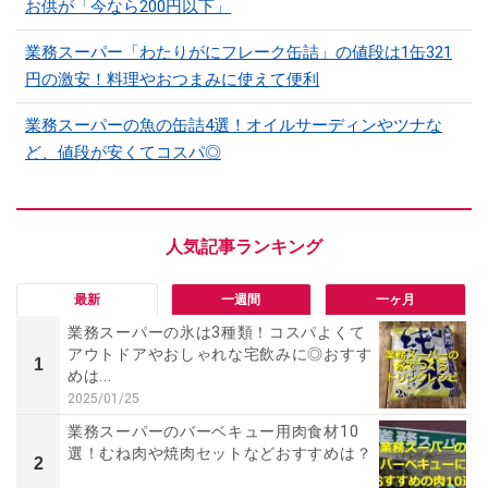
お供が「今なら200円以下」
業務スーパー「わたりがにフレーク缶詰」の値段は1缶321
円の激安！料理やおつまみに使えて便利
業務スーパーの魚の缶詰4選！オイルサーディンやツナな
ど、値段が安くてコスパ◎
最新
一週間
一ヶ月
業務スーパーの氷は3種類！コスパよくて
アウトドアやおしゃれな宅飲みに◎おすす
1
めは...
2025/01/25
業務スーパーのバーベキュー用肉食材10
選！むね肉や焼肉セットなどおすすめは？
2