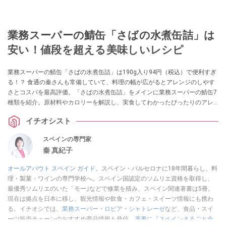
業務スーパーの鯖缶「さばの水煮缶詰」は
安い！値段を超える美味しいレシピ
業務スーパーの鯖缶「さばの水煮缶詰」は190g入り94円（税込）で便利すぎ
る！？ 食通の秦さんも常備していて、料理の幅が広がるとアレンジのしやす
さとコスパを最高評価。「さばの水煮缶詰」をメインに業務スーパーの鯖缶7
種類を紹介。原材料やカロリーを解説し、実食してわかったぴったりのアレ
ンジレシピも提案します。
イチオシスト
スペインの専門家
秦 真紀子
オールアバウト スペイン ガイド。
スペイン・バルセロナに18年間暮らし、料
理・製菓・ワインの専門学校へ。スペイン国認定のソムリエ資格を取得し、
最優秀ソムリエのいた「モー｣などで修業を積み、スペイン関連著書は5冊。
現在は拠点を日本に移し、観光情報や飲食・カフェ・スイーツ情報にも携わ
る。イチオシでは、
業務スーパー
・
ロピア
・
シャトレーゼ
など、食品・スイ
ーツ販売チェーンのおすすめ商品情報も発信。
著書に『スペインまるごと全