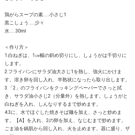
鶏がらスープの素……小さじ1
黒こしょう……少々
水……30ml
＜作り方＞
1.白ねぎは、1㎝幅の斜め切りにし、しょうがは千切りに
します。
2.フライパンにサラダ油大さじ1を熱し、強火にかけま
す。溶き卵を回し入れ、半熟状になったら取り出します。
3.「2」のフライパンをクッキングペーパーでさっと拭
き、サラダ油小さじ2（分量外）を熱します。しょうがと
白ねぎを入れ、しんなりするまで炒めます。
4.3に、水でほぐした焼きそば麺を加え、さっと炒めま
す。【A】を入れ、2の卵を加え、なじむまで炒めます。
ごま油を鍋肌から回し入れ、火を止めます。器に盛り、ザ