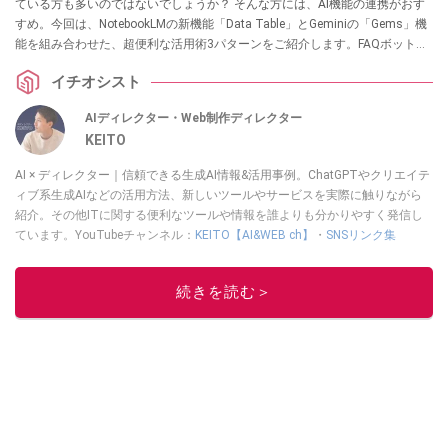
ている方も多いのではないでしょうか？ そんな方には、AI機能の連携がおす
すめ。今回は、NotebookLMの新機能「Data Table」とGeminiの「Gems」機
能を組み合わせた、超便利な活用術3パターンをご紹介します。FAQボットの
作成から大量のデータ検索まで、実務の効率を劇的に上げる方法をまとめま
イチオシスト
した。ぜひチェックしてみてください。
AIディレクター・Web制作ディレクター
KEITO
AI × ディレクター｜信頼できる生成AI情報&活用事例。ChatGPTやクリエイテ
ィブ系生成AIなどの活用方法、新しいツールやサービスを実際に触りながら
紹介。その他ITに関する便利なツールや情報を誰よりも分かりやすく発信し
ています。YouTubeチャンネル：
KEITO【AI&WEB ch】
・
SNSリンク集
このイチオシストの他の記事を読む
続きを読む＞