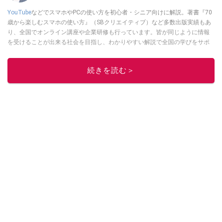
YouTube
などでスマホやPCの使い方を初心者・シニア向けに解説。著書『70
歳から楽しむスマホの使い方』（SBクリエイティブ）など多数出版実績もあ
り、全国でオンライン講座や企業研修も行っています。皆が同じように情報
を受けることが出来る社会を目指し、わかりやすい解説で全国の学びをサポ
ートしています。
このイチオシストの他の記事を読む
続きを読む＞