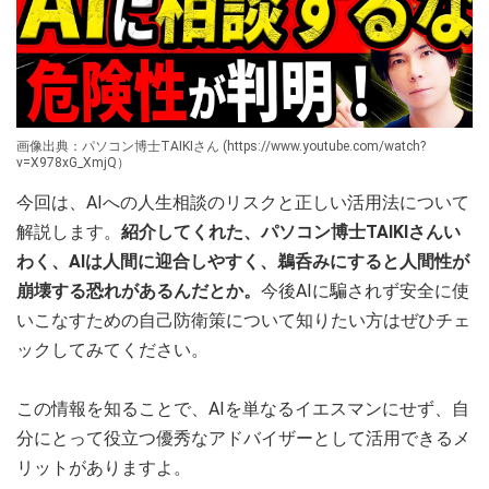
画像出典：パソコン博士TAIKIさん (https://www.youtube.com/watch?
v=X978xG_XmjQ）
今回は、AIへの人生相談のリスクと正しい活用法について
解説します。
紹介してくれた、パソコン博士TAIKIさんい
わく、AIは人間に迎合しやすく、鵜呑みにすると人間性が
崩壊する恐れがあるんだとか。
今後AIに騙されず安全に使
いこなすための自己防衛策について知りたい方はぜひチェ
ックしてみてください。
この情報を知ることで、AIを単なるイエスマンにせず、自
分にとって役立つ優秀なアドバイザーとして活用できるメ
リットがありますよ。