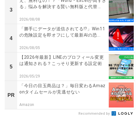
え、無料なの！？「Word・Excelが高すぎ
る」悩みを解決する賢い無料版と代替...
3
2026/08/08
「勝手にデータが送信されてる!?」Win11
の危険設定を即オフにして最新AIの恐...
4
2026/08/05
【2026年最新】LINEのプロフィール変更
は通知される？こっそり更新する設定術
5
2026/05/29
「今日の目玉商品は？」毎日変わるAmaz
onタイムセールが見逃せない
PR
Amazon
Recommended by