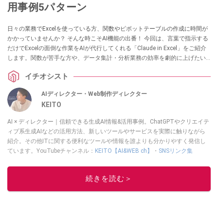
用事例5パターン
日々の業務でExcelを使っている方、関数やピボットテーブルの作成に時間が
かかっていませんか？ そんな時こそAI機能の出番！ 今回は、言葉で指示する
だけでExcelの面倒な作業をAIが代行してくれる「Claude in Excel」をご紹介
します。関数が苦手な方や、データ集計・分析業務の効率を劇的に上げたい
方、最新のAIスキルを実務に活かしたい方にぜひおすすめなので、ぜひ参考
イチオシスト
にしてみてください。
AIディレクター・Web制作ディレクター
KEITO
AI × ディレクター｜信頼できる生成AI情報&活用事例。ChatGPTやクリエイテ
ィブ系生成AIなどの活用方法、新しいツールやサービスを実際に触りながら
紹介。その他ITに関する便利なツールや情報を誰よりも分かりやすく発信し
ています。YouTubeチャンネル：
KEITO【AI&WEB ch】
・
SNSリンク集
このイチオシストの他の記事を読む
続きを読む＞