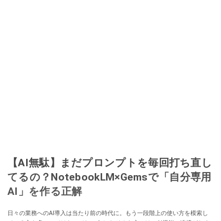
【AI無駄】まだプロンプトを毎回打ち直し
てるの？NotebookLM×Gemsで「自分専用
AI」を作る正解
日々の業務へのAI導入は当たり前の時代に。もう一段階上の使い方を模索し