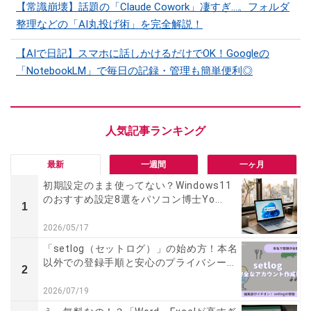
【常識崩壊】話題の「Claude Cowork」凄すぎ…。フォルダ
整理などの「AI丸投げ術」を完全解説！
【AIで日記】スマホに話しかけるだけでOK！Googleの
「NotebookLM」で毎日の記録・管理も簡単便利◎
最新
一週間
一ヶ月
初期設定のまま使ってない？Windows11
のおすすめ設定8選をパソコン博士Yo...
1
2026/05/17
「setlog（セットログ）」の始め方！本名
以外での登録手順と安心のプライバシー...
2
2026/07/19