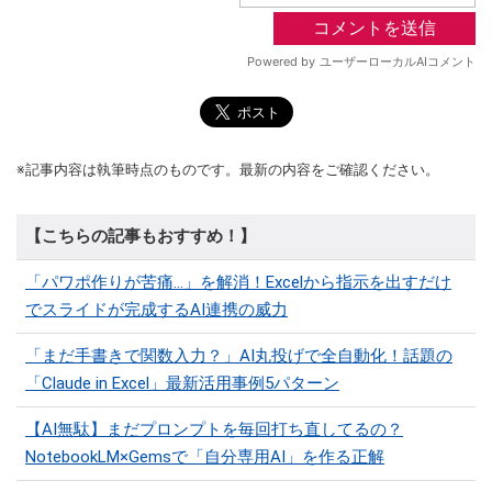
※記事内容は執筆時点のものです。最新の内容をご確認ください。
【こちらの記事もおすすめ！】
「パワポ作りが苦痛…」を解消！Excelから指示を出すだけ
でスライドが完成するAI連携の威力
「まだ手書きで関数入力？」AI丸投げで全自動化！話題の
「Claude in Excel」最新活用事例5パターン
【AI無駄】まだプロンプトを毎回打ち直してるの？
NotebookLM×Gemsで「自分専用AI」を作る正解