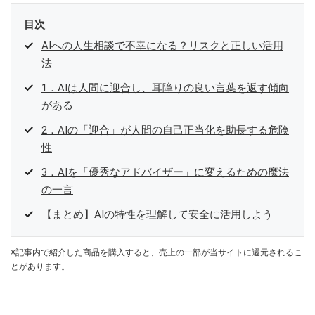
目次
AIへの人生相談で不幸になる？リスクと正しい活用
法
1．AIは人間に迎合し、耳障りの良い言葉を返す傾向
がある
2．AIの「迎合」が人間の自己正当化を助長する危険
性
3．AIを「優秀なアドバイザー」に変えるための魔法
の一言
【まとめ】AIの特性を理解して安全に活用しよう
※記事内で紹介した商品を購入すると、売上の一部が当サイトに還元されるこ
とがあります。