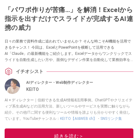
「パワポ作りが苦痛…」を解消！Excelから
指示を出すだけでスライドが完成するAI連
携の威力
日々の業務で資料作成に追われていませんか？ そんな時こそAI機能を活用で
きるチャンス！ 今回は、ExcelとPowerPointを横断して活用できる
AI「Claude」の最新機能をご紹介します。Excelデータからワンクリックでス
ライドを自動生成したい方や、面倒なデザイン作業を自動化して業務効率を
劇的に向上させたい方におすすめです。
イチオシスト
AIディレクター・Web制作ディレクター
KEITO
AI × ディレクター｜信頼できる生成AI情報&活用事例。ChatGPTやクリエイテ
ィブ系生成AIなどの活用方法、新しいツールやサービスを実際に触りながら
紹介。その他ITに関する便利なツールや情報を誰よりも分かりやすく発信し
ています。YouTubeチャンネル：
KEITO【AI&WEB ch】
・
SNSリンク集
このイチオシストの他の記事を読む
続きを読む＞